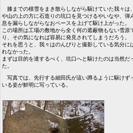
膝までの積雪をまき散らしながら駆けていた我々は
や山の上の方に石造りの坑口を見つけるやいなや、弾
息を漏らしながらなおペースを上げて駆け上がった。
この場所は工場の敷地から全く何の遮蔽物もない雪原
り、その気になれば容易に発見されてしまうだろう。
それを思うと、我々はのんびりと撮影している気分に
れなかった。
まずは目的を達するべく、坑口へと駆けたのは当然だ
た。
写真では、先行する細田氏が這い蹲るように駆けず
いる姿が鮮明に写っている。