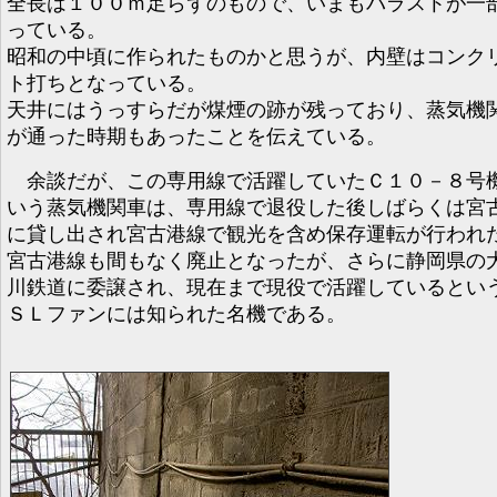
全長は１００ｍ足らずのもので、いまもバラストが一
っている。
昭和の中頃に作られたものかと思うが、内壁はコンク
ト打ちとなっている。
天井にはうっすらだが煤煙の跡が残っており、蒸気機
が通った時期もあったことを伝えている。
余談だが、この専用線で活躍していたＣ１０－８号
いう蒸気機関車は、専用線で退役した後しばらくは宮
に貸し出され宮古港線で観光を含め保存運転が行われ
宮古港線も間もなく廃止となったが、さらに静岡県の
川鉄道に委譲され、現在まで現役で活躍しているとい
ＳＬファンには知られた名機である。