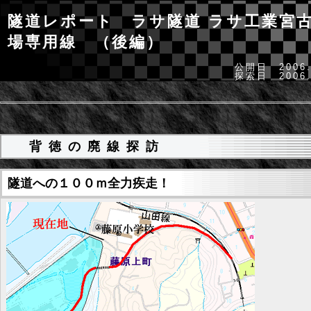
隧道レポート ラサ隧道
ラサ工業宮
場専用線 （後編）
公開日 2006.
探索日 2006.
背徳の廃線探訪
隧道への１００ｍ全力疾走！