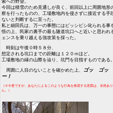
索への野望。
今回は積雪のため見通しが良く、前回以上に周囲地形
察を行ったものの、工場敷地内を侵さずに接近する手
ないと判断するに至った。
私と細田氏は、万一の事態にはビッシビシ叱られる事
悟の上、民家の裏手の最も隧道坑口へと近いと思われ
ェンスを乗り越える強攻策を採った。
時刻は午後０時５８分、
想定される坑口までの距離は１２０ｍほど。
工場敷地の縁の山際を辿り、坑門を目指すものである
ゴッ ゴッ
周囲に人目のないことを確かめた上、
ー！
（※今更ですが、あなたによるこのような行為を推奨する意図は、全然あり
ん。）