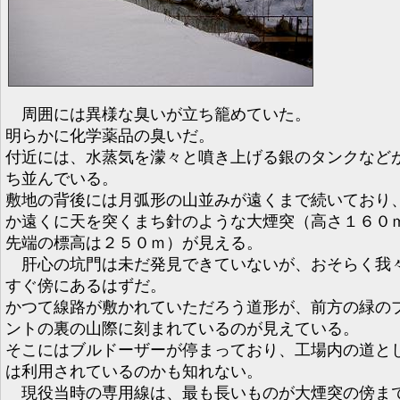
周囲には異様な臭いが立ち籠めていた。
明らかに化学薬品の臭いだ。
付近には、水蒸気を濛々と噴き上げる銀のタンクなど
ち並んでいる。
敷地の背後には月弧形の山並みが遠くまで続いており
か遠くに天を突くまち針のような大煙突（高さ１６０
先端の標高は２５０ｍ）が見える。
肝心の坑門は未だ発見できていないが、おそらく我
すぐ傍にあるはずだ。
かつて線路が敷かれていただろう道形が、前方の緑の
ントの裏の山際に刻まれているのが見えている。
そこにはブルドーザーが停まっており、工場内の道と
は利用されているのかも知れない。
現役当時の専用線は、最も長いものが大煙突の傍ま