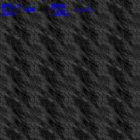
隧道レポ
感想板
前編
後編
トップへ
目次へ
（別窓）