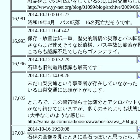
慰霊碑までの刈払いをしているのは山梨交通らし
http://www.yy-net.org/blog/01099/blog/archive/2009/0
2014-10-10 00:01:27
16,981
昭和19年4月 バス転落 16名死亡だそうです。
2014-10-11 16:45:42
保存・放置は紙一重、歴史的綱橋の災難とバス転
16,993
さならまだ使えそうな反遺構、バス事故は崩落が
こちらも認識不足でしたらゴメンナサイ。
2014-10-12 00:32:29
16,996
石碑も旧制道路標識も最高です！
2014-10-15 14:08:26
未だ山梨交通という事業者が存在していなかった
いる山梨交通には頭が下がります。
17,022
ところで、この警笛鳴らせは随分とアクロバット
かなり錆びてはいますが、多くのそれよりも状態は
↓大半なこのような感じに
http://yamaiga.com/road/oosiozawa/oosiozawa_204.jpg
2014-10-16 19:39:08
17,034
石碑の画像を見たときに墓石っぽいと思ったら、