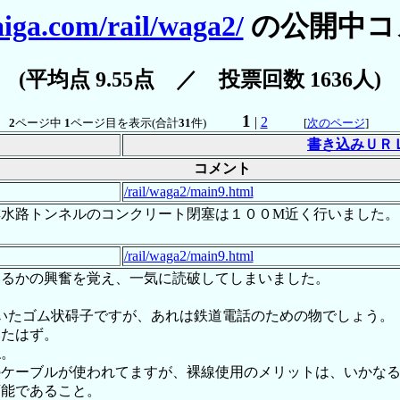
aiga.com/rail/waga2/
の公開中コ
(平均点 9.55点 ／ 投票回数 1636人)
1
|
2
2
ページ中
1
ページ目を表示(合計
31
件)
[
次のページ
]
書き込みＵＲ
コメント
/rail/waga2/main9.html
水路トンネルのコンクリート閉塞は１００M近く行いました。
/rail/waga2/main9.html
いるかの興奮を覚え、一気に読破してしまいました。
いたゴム状碍子ですが、あれは鉄道電話のための物でしょう。
いたはず。
ね。
のケーブルが使われてますが、裸線使用のメリットは、いかな
可能であること。