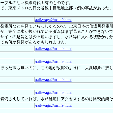
ケーブルのない裸線時代固有のものです。
うで、東京メトロの日比谷線中目黒地上部（例の事故があった
/rail/waga2/main9.html
発電所などを見ていらっしゃるので、JR東日本の信濃川発電
んが、完全に水が抜かれているダムはまず見ることができない
のサイトの趣旨とは少々違いますし、水路等に入れる状態かは
けでも何か発見があるかもしれません。
/rail/waga2/main9.html
/rail/waga2/main9.html
。行った事も無いのに、この地が故郷のように、大変印象に残
/rail/waga2/main9.html
/rail/waga2/main9.html
沢装備さえしていれば、水路隧道にアクセスするのは比較的楽
/rail/waga2/main9.html