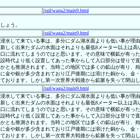
/rail/waga2/main9.html
。
しょう。
/rail/waga2/main9.html
ら浸水して来ている事は、多分にダム湖水面よりも低い事が理
新しく出来たダムの水面はそれよりも最低8メーター以上は高
水口に流れてしまうのではと思います。その意味で横鉱が有っ
敷設時代より低く設置してあった事からして入口部分は登りで
のかとも推測されます。当時この地区では多くの鉱山が有り、
中に金や銀が多少含まれており江戸後期には溶けた銅から、金
しております。しかし第一次世界大戦後から鉱脈を失って閉山
/rail/waga2/main9.html
ら浸水して来ている事は、多分にダム湖水面よりも低い事が理
新しく出来たダムの水面はそれよりも最低8メーター以上は高
水口に流れてしまうのではと思います。その意味で横鉱が有っ
敷設時代より低く設置してあった事からして入口部分は登りで
のかとも推測されます。当時この地区では多くの鉱山が有り、
中に金や銀が多少含まれており江戸後期には溶けた銅から、金
しております。しかし第一次世界大戦後から鉱脈を失って閉山