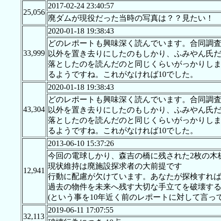
2017-02-24 23:40:57
25,056
廃ダムが現役だった当時の写真は？？見たい！
2020-01-18 19:38:43
どのレポートも興味深く読んでいます。合同調
33,999
以外を置き去りにしたのもしかり、ふみやん氏
落としたのを読んだのと同じくらいがっかりし
るようですね。これがなければ10でした。
2020-01-18 19:38:43
どのレポートも興味深く読んでいます。合同調
43,304
以外を置き去りにしたのもしかり、ふみやん氏
落としたのを読んだのと同じくらいがっかりし
るようですね。これがなければ10でした。
2013-06-10 15:37:26
今回の電球しかり、森吉の橋に残された2枚の木
現状維持は廃施設探求者の大前提です
12,941
行動に配慮が欠けています。あなたが探検すれ
過去の物件を未来へ残す大切な手立てを破壊す
(という事を10年近く前のレポートに対して言っ
2019-06-11 17:07:55
32,113