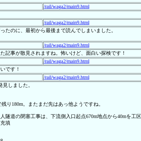
/rail/waga2/main9.html
/rail/waga2/main9.html
だったのに、最初から最後まで読んでしまいました。
/rail/waga2/main9.html
した記事が散見されますね。怖いけど、面白い探検です！
/rail/waga2/main9.html
たいです！
/rail/waga2/main9.html
を発見しました。
で残り180m。またまだ先はあっ他ようですね。
道の閉塞工事は、下流側入口起点670m地点から40mを工区とし
ト充填
88