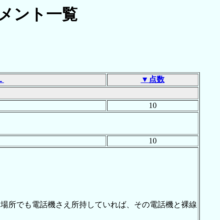
メント一覧
Ｌ
▼点数
10
10
る場所でも電話機さえ所持していれば、その電話機と裸線