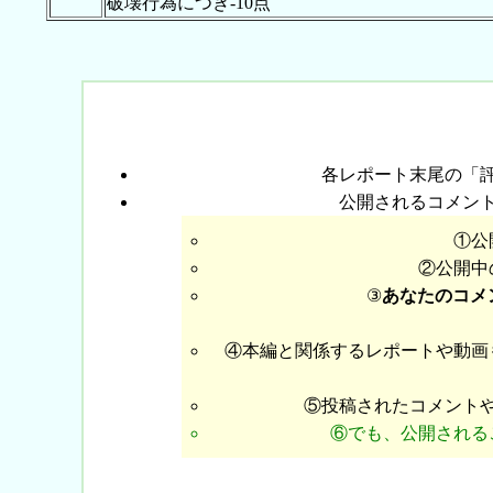
破壊行為につき-10点
各レポート末尾の「
公開されるコメン
①公
②公開中
③
あなたのコメ
④本編と関係するレポートや動画
⑤投稿されたコメント
⑥でも、公開される