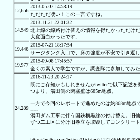
2013-05-07 14:58:19
12,656
ただただ凄い！この一言ですね。
2013-11-21 22:01:32
14,549
北上線の線路付け替えの情報を得たかっただけ
大変面白かったです。
2015-07-21 18:17:54
19,448
サージタンク入口で、床の強度が不安で引き返
2015-09-08 17:45:57
19,977
全くの素人で学生ですが、調査隊に参加してみ
2016-11-23 20:24:17
既にご存知かもしれませんがtwitterで以下記述
つまり、湯田側の閉塞壁は685m地点。
一方で今回のレポートで進めたのは約868m地点
24,289
-----
湯田ダム工事に伴う国鉄横黒線の付け替え。旧仙人隧
ずつ二工区に分け旧巻立を取毀してコンクリー
-----
https://twitter.com/hetima01/status/2117133040690298