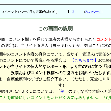
1
|
2
2
ページ中
1
ページ目を表示(合計
31
件)
[
次のページ
]
この画面の説明
評価・コメント欄」を通じて読者の皆様から寄せられた
コメン
トの選定は、当サイト管理人（ヨッキれん）が、数日ごとに次
開中のコメント内容の真偽について、当サイト管理人は責任を
のコメントについて異議がある場合は、
【こちらまで】
お気軽
ントが当サイトの個人的なレポートを、より世の役に立つ「記
投票およびコメント投稿へのご協力をお願いいたします
も、自薦他薦問わずぜひご紹介下さい。（ただし、完全にＵＲ
す）
や紹介されたＵＲＬについては、「
例
」のような形で本編へと
ことを前提にしたコメントをいただく必要はありません。「(´Д