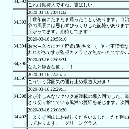
34,392
これは期待大ですね、香ばしい。
2020-03-16 20:41:32
十数年前にたまたま通ったことがあります。自
34,393
谷の風景には思わずびっくりした記憶がありま
上がってます。期待してます！
2020-03-16 20:56:10
34,394
おお～久々にガチ廃道(準)キター(・∀・)不謹
われがちですが監視カメラとか無かったですか…
2020-03-16 22:05:31
34,396
なんと饒舌な道…！！
2020-03-16 22:26:12
34,397
こういう雰囲気の通行止め県道大好き！
2020-03-16 22:29:11
34,398
次が楽しみなワクワク感満載の導入回でした。
さり切り捨てている風潮の蔓延を感じます。次
2020-03-16 23:08:30
34,402
よくぞ岡山にお越しくださいました、ただ岡山
しております。 グリーングラス