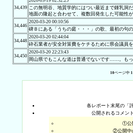
2020-03-19 02:32:25
34,439
この無明谷、地質学的にはつい最近まで鍾乳洞
地面の隆起と合わせて、複数回発生した可能性
2020-03-20 00:10:56
34,446
碑Ｂにある「うちの庭・・・」の歌、最初の句
2020-03-20 02:44:04
34,448
砕石業者が安全対策費をケチるために県会議員
2020-03-20 22:23:43
34,450
岡山県でもこんな道は普通でないです……。も
10
ページ中
1
各レポート末尾の「
公開されるコメン
①公
②公開中