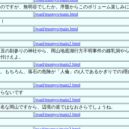
たのですが、無明谷でしたか。序盤からこのボリューム楽しみ
/road/mumyo/main.html
い！
/road/mumyo/main.html
/road/mumyo/main2.html
丑の刻参りの神社やら、岡山地底湖行方不明事件の鍾乳洞やら
を付けえよ。
/road/mumyo/main2.html
。もちろん、落石の危険が「人倫」の(人であるかぎりでの)
/road/mumyo/main2.html
まらないです
/road/mumyo/main2.html
有名な岡山ですから、辺境の道ではなおさらでしょうね。
/road/mumyo/main2.html