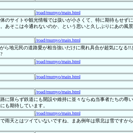
/road/mumyo/main.html
治体のサイトや観光情報では扱いが小さくて、特に期待もせず
す。あそこは今通れないのか、という思いと久しぶりにあの風
/road/mumyo/main.html
慎ながら地元民の道路愛が相当強いだけに廃れ具合が超気になる!
?
/road/mumyo/main.html
/road/mumyo/main.html
/road/mumyo/main.html
道路に限らず鉄道にも開設や維持に並々ならぬ当事者たちの尊
回にも期待しています。
/road/mumyo/main.html
で雨天とはツイていないですね、まあ例年は県北は雪ですから