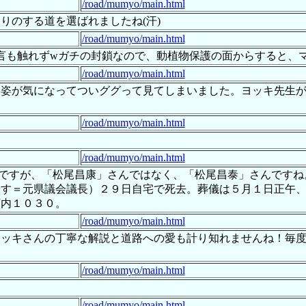
/road/mumyo/main.html
りのする道を選ばれましたね(汗)
/road/mumyo/main.html
言も触れずwガチの封鎖なので、動植物保護の面からすると、
/road/mumyo/main.html
た姿が気になってついググって見てしまいました。ヨッキ先生
/road/mumyo/main.html
/road/mumyo/main.html
ですが、「松尾昌康」さんではなく、「松尾昌泰」さんですね。
やす＝元県議会議長）２９日自宅で死去。葬儀は５月１日正午
河内１０３０。
/road/mumyo/main.html
ヨッキさんの丁寧な解説と道路への愛も計り知れませんね！毎
/road/mumyo/main.html
/road/mumyo/main.html