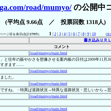
iga.com/road/mumyo/
の公開中
(平均点 9.66点 ／ 投票回数 1318人)
1
|
2
|
3
|
4
|
5
|
6
|
7
|
8
|
9
|
10
ページ目を表示(合計
279
件)
[
次
書き込みＵＲ
コメント
/road/mumyo/main.html
と往年の賑やかさを想像させる案内板の日付は2009年11月2
しすぎます……
/road/mumyo/main.html
じました。
/road/mumyo/main.html
ンですね。・特異ば道路状況→特異な道路状況・悲しいから→
/road/mumyo/main.html
/road/mumyo/main.html