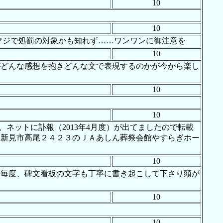
10
10
マジで処罰の対象かも知れず……ワンワンに御注意を
10
がどんな感想を抱きどんな文で表現するのかが今から楽し
10
10
ネットに訃報（2013年4月度）が出てましたので転載
、新見市高尾２４２３のＪＡあしん葬祭会館やすらぎホー
10
度毎度、碑文看板の文字も丁寧に書き起こして下さり頭が
10
10