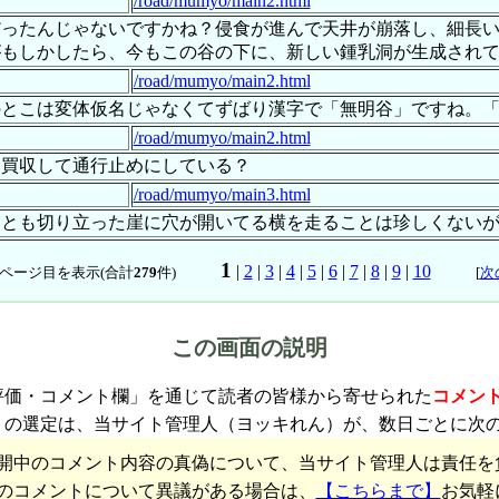
/road/mumyo/main2.html
だったんじゃないですかね？侵食が進んで天井が崩落し、細長
がもしかしたら、今もこの谷の下に、新しい鍾乳洞が生成され
/road/mumyo/main2.html
のとこは変体仮名じゃなくてずばり漢字で「無明谷」ですね。
/road/mumyo/main2.html
を買収して通行止めにしている？
/road/mumyo/main3.html
っとも切り立った崖に穴が開いてる横を走ることは珍しくない
1
|
2
|
3
|
4
|
5
|
6
|
7
|
8
|
9
|
10
ページ目を表示(合計
279
件)
[
次
この画面の説明
評価・コメント欄」を通じて読者の皆様から寄せられた
コメン
トの選定は、当サイト管理人（ヨッキれん）が、数日ごとに次
開中のコメント内容の真偽について、当サイト管理人は責任を
のコメントについて異議がある場合は、
【こちらまで】
お気軽