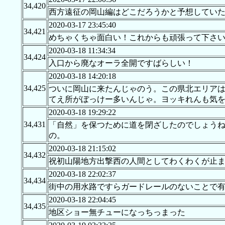
34,420
西方遠征の岡山編はどこだろうかと予想してい
2020-03-17 23:45:40
34,421
めちゃくちゃ面白い！これからも頑張って下さ
2020-03-18 11:34:34
34,424
入口から廃なオーラ全開ですばらしい！
2020-03-18 14:20:18
34,425
ついに岡山に来たんじゃのう。この県北エリアは
てえ所がぼっけー多いんじゃ。ヨッキれんも気
2020-03-18 19:29:22
34,431
「自然」を保つために道を閉ざしたのでしょうね
の。
2020-03-18 21:15:02
34,432
祝初山陽地方出撃西の人間としてわくわくが止
2020-03-18 22:02:37
34,434
街中の用水路ですらガードレールのないことで
2020-03-18 22:04:45
34,435
地区ショー無チューになっちっまった