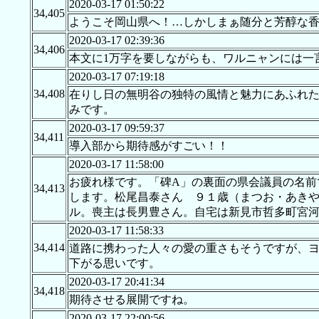
2020-03-17 01:50:22
34,405
ようこそ岡山県へ！…しかしまぁ随分と芳醇な香
2020-03-17 02:39:36
34,406
本文に1万字を要しながらも、ワルニャンには一
2020-03-17 07:19:18
34,408
在りし日の無明谷の独特の風情と魅力にあふれ
みです。
2020-03-17 09:59:37
34,411
導入部から期待感がすごい！！
2020-03-17 11:58:00
お疲れ様です。「碑A」の裏面の県会議員の名前
34,413
します。松尾昌泰さん ９１歳（まつお・あき
ル。喪主は長男豊さん。自宅は新見市哲多町宮
2020-03-17 11:58:33
34,414
道路に携わった人々の愛の重さもそうですが、
下がる思いです。
2020-03-17 20:41:34
34,418
期待させる展開ですね。
2020-03-17 22:00:56