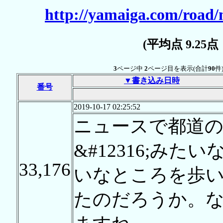
http://yamaiga.com/road/
(平均点 9.25
3
ページ中
2
ページ目を表示(合計
90
件
▼書き込み日時
番号
2019-10-17 02:25:52
ニュースで都道
&#12316;み
33,176
いなところを歩
たのだろうか。