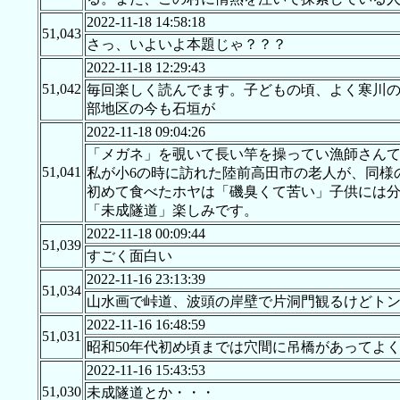
2022-11-18 14:58:18
51,043
さっ、いよいよ本題じゃ？？？
2022-11-18 12:29:43
51,042
毎回楽しく読んでます。子どもの頃、よく寒川
部地区の今も石垣が
2022-11-18 09:04:26
「メガネ」を覗いて長い竿を操ってい漁師さん
51,041
私が小6の時に訪れた陸前高田市の老人が、同様
初めて食べたホヤは「磯臭くて苦い」子供には
「未成隧道」楽しみです。
2022-11-18 00:09:44
51,039
すごく面白い
2022-11-16 23:13:39
51,034
山水画で峠道、波頭の岸壁で片洞門観るけどト
2022-11-16 16:48:59
51,031
昭和50年代初め頃までは穴間に吊橋があってよ
2022-11-16 15:43:53
51,030
未成隧道とか・・・