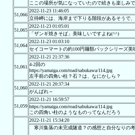
ここの場所が気になっていたので続きも楽しみで
2022-11-23 11:46:05
51,066
立待岬には、海岸まで下りる階段があるそうで
2022-11-23 01:05:01
51,065
「ザンギ焼きそば」美味しいですよね(^^)
2022-11-23 01:03:10
51,064
セイコーマートの約100円麺類パックシリーズ美
2022-11-21 21:37:36
4-2回の
51,061
https://yamaiga.com/road/sabukawa/114.jpg
左手前の四角い柱？石？は、なにかしら？
2022-11-21 20:37:34
51,060
がんばれ～
2022-11-21 16:59:57
51,059
https://yamaiga.com/road/sabukawa/114.jpg
この四角い柱のようなものってなんだろう
2022-11-21 15:34:20
寒川集落の未完成隧道？の感想と自分なりの考察(