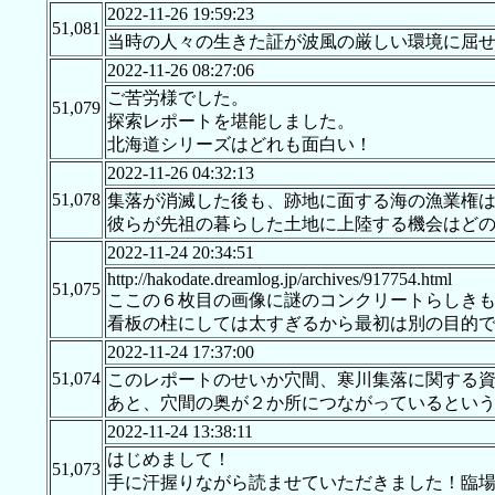
2022-11-26 19:59:23
51,081
当時の人々の生きた証が波風の厳しい環境に屈
2022-11-26 08:27:06
ご苦労様でした。
51,079
探索レポートを堪能しました。
北海道シリーズはどれも面白い！
2022-11-26 04:32:13
51,078
集落が消滅した後も、跡地に面する海の漁業権
彼らが先祖の暮らした土地に上陸する機会はど
2022-11-24 20:34:51
http://hakodate.dreamlog.jp/archives/917754.html
51,075
ここの６枚目の画像に謎のコンクリートらしき
看板の柱にしては太すぎるから最初は別の目的
2022-11-24 17:37:00
51,074
このレポートのせいか穴間、寒川集落に関する資料が楽に検索され
あと、穴間の奥が２か所につながっているとい
2022-11-24 13:38:11
はじめまして！
51,073
手に汗握りながら読ませていただきました！臨