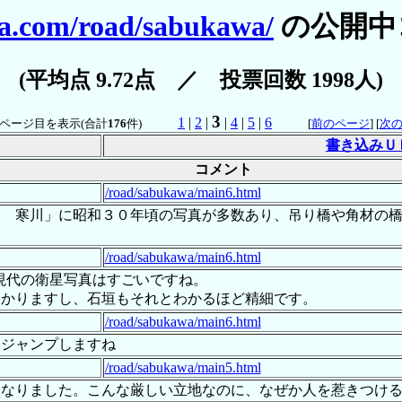
ga.com/road/sabukawa/
の公開中
(平均点 9.72点 ／ 投票回数 1998人)
3
1
|
2
|
|
4
|
5
|
6
ページ目を表示(合計
176
件)
[
前のページ
] [
次
書き込みＵ
コメント
/road/sabukawa/main6.html
間 寒川」に昭和３０年頃の写真が多数あり、吊り橋や角材の
/road/sabukawa/main6.html
が、現代の衛星写真はすごいですね。
わかりますし、石垣もそれとわかるほど精細です。
/road/sabukawa/main6.html
にジャンプしますね
/road/sabukawa/main5.html
くなりました。こんな厳しい立地なのに、なぜか人を惹きつけ