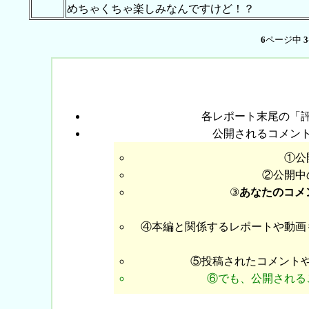
めちゃくちゃ楽しみなんですけど！？
6
ページ中
3
各レポート末尾の「
公開されるコメン
①公
②公開中
③
あなたのコメ
④本編と関係するレポートや動画
⑤投稿されたコメント
⑥でも、公開される