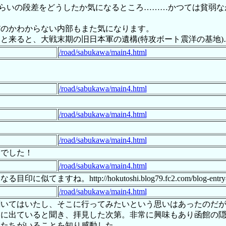
らいの段差をどうしたか気になるところ………かつては貧弱な
のかわからない内部もまた気になります。
来ると、大戦末期の旧日本軍の遺構(特攻ボート震洋の基地)
/road/sabukawa/main4.html
/road/sabukawa/main4.html
/road/sabukawa/main4.html
/road/sabukawa/main4.html
んでした！
/road/sabukawa/main4.html
ttp://hokutoshi.blog79.fc2.com/blog-entry-9
/road/sabukawa/main4.html
聞いてはいたし、そこに行ってみたいという思いはあったのだ
トに出ていると聞き、拝見した次第。非常に興味もあり函館の
人たちがいることを知り感動した