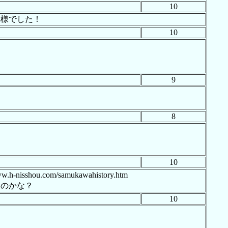
10
れ様でした！
10
9
8
10
om/samukawahistory.htm
たのかな？
10