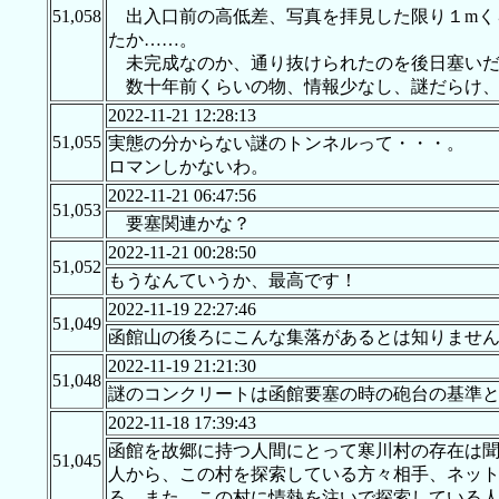
51,058
出入口前の高低差、写真を拝見した限り１mく
たか……。
未完成なのか、通り抜けられたのを後日塞いだ
数十年前くらいの物、情報少なし、謎だらけ、と
2022-11-21 12:28:13
51,055
実態の分からない謎のトンネルって・・・。
ロマンしかないわ。
2022-11-21 06:47:56
51,053
要塞関連かな？
2022-11-21 00:28:50
51,052
もうなんていうか、最高です！
2022-11-19 22:27:46
51,049
函館山の後ろにこんな集落があるとは知りませ
2022-11-19 21:21:30
51,048
謎のコンクリートは函館要塞の時の砲台の基準となる目印に似てますね。h
2022-11-18 17:39:43
函館を故郷に持つ人間にとって寒川村の存在は
51,045
人から、この村を探索している方々相手、ネッ
る。また、この村に情熱を注いで探索している