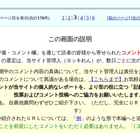
3
1
|
2
|
|
4
|
5
|
6
ページ目を表示(合計
176
件)
[
前のページ
] [
次
この画面の説明
評価・コメント欄」を通じて読者の皆様から寄せられた
コメン
トの選定は、当サイト管理人（ヨッキれん）が、数日ごとに次
開中のコメント内容の真偽について、当サイト管理人は責任を
のコメントについて異議がある場合は、
【こちらまで】
お気軽
ントが当サイトの個人的なレポートを、より世の役に立つ「記
投票およびコメント投稿へのご協力をお願いいたします
も、自薦他薦問わずぜひご紹介下さい。（ただし、完全にＵＲ
す）
や紹介されたＵＲＬについては、「
例
」のような形で本編へと
ことを前提にしたコメントをいただく必要はありません。「(´Д