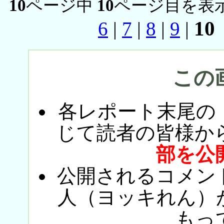
10
ページ中
10
ページ目を表示
10
6
|
7
|
8
|
9
|
この
各レポート末尾の
じて読者の皆様か
部を公
公開されるコメン
人（ヨッキれん）
もっ