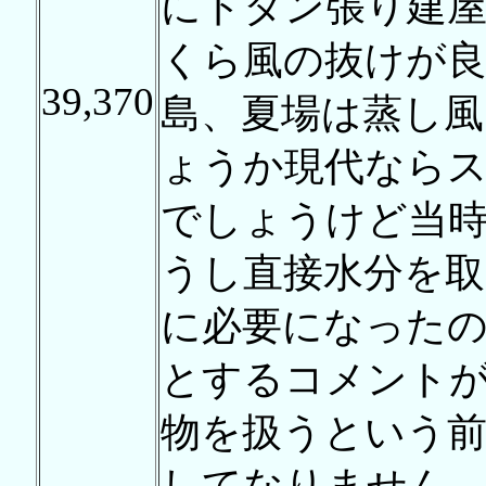
にトタン張り建屋
くら風の抜けが良
39,370
島、夏場は蒸し風
ょうか現代なら
でしょうけど当
うし直接水分を取
に必要になった
とするコメント
物を扱うという
してなりません