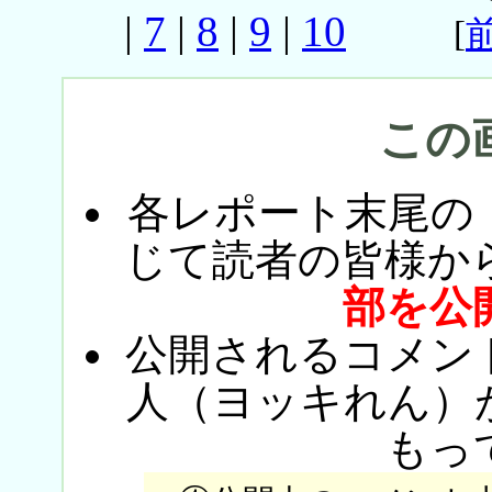
|
7
|
8
|
9
|
10
[
この
各レポート末尾の
じて読者の皆様か
部を公
公開されるコメン
人（ヨッキれん）
もっ