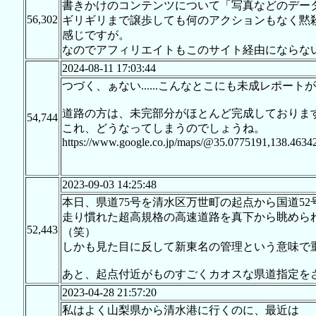
書きかけのコンテンツについて「写真などのデー
56,302
ギリギリまで譲歩しても何のアクションもなく黙
感じですが。
なのでアフィリエイトもこのサイト経由にならな
2024-08-11 17:03:44
つづく、ぁない......こんなとこにも未成レポートが&#
道路の方は、未完部分がほとんど完成しておりま
54,744
これ、どうなってしまうのでしょうね。
https://www.google.co.jp/maps/@35.0775191,138.4634
2023-09-03 14:25:48
本日、県道75号を清水区万世町の起点から国道5
走り慣れた超高規格の高速道路を真下から眺めら
52,443
（笑）
しかも見た目に反して新東名の管理という意味で
あと、起点付近がものすごくカオスな県道指定を
2023-04-28 21:57:20
私はよく山梨県から清水港に行くのに、最近は