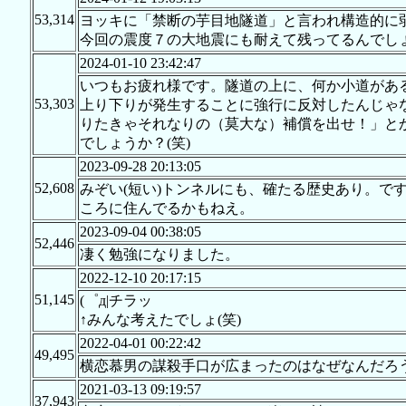
53,314
ヨッキに「禁断の芋目地隧道」と言われ構造的に
今回の震度７の大地震にも耐えて残ってるんでし
2024-01-10 23:42:47
いつもお疲れ様です。隧道の上に、何か小道があ
53,303
上り下りが発生することに強行に反対したんじゃ
りたきゃそれなりの（莫大な）補償を出せ！」と
でしょうか？(笑)
2023-09-28 20:13:05
52,608
みぞい(短い)トンネルにも、確たる歴史あり。で
ころに住んでるかもねえ。
2023-09-04 00:38:05
52,446
凄く勉強になりました。
2022-12-10 20:17:15
51,145
(゜д|チラッ
↑みんな考えたでしょ(笑)
2022-04-01 00:22:42
49,495
横恋慕男の謀殺手口が広まったのはなぜなんだろ
2021-03-13 09:19:57
37,943