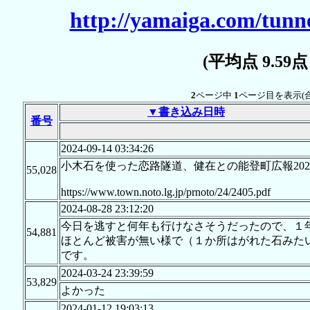
http://yamaiga.com/tunne
(平均点 9.59
2
ページ中
1
ページ目を表示(
▼書き込み日時
番号
2024-09-14 03:34:26
小木石を使った恋路隧道、健在との能登町広報202
55,028
https://www.town.noto.lg.jp/prnoto/24/2405.pdf
2024-08-28 23:12:20
今日を逃すと何年も行けなさそうだったので、１
54,881
ほとんど被害が無い様で（１か所はがれた石みた
です。
2024-03-24 23:39:59
53,829
よかった
2024-01-12 19:03:13