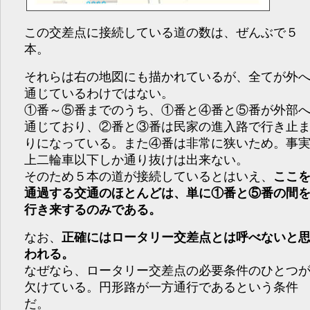
この交差点に接続している道の数は、ぜんぶで５
本。
それらは右の地図にも描かれているが、全てが外
通じているわけではない。
①番～⑤番までのうち、①番と④番と⑤番が外部
通じており、②番と③番は民家の進入路で行き止
りになっている。また④番は非常に狭いため。事
上二輪車以下しか通り抜けは出来ない。
そのため５本の道が接続しているとはいえ、
ここ
通過する交通のほとんどは、単に①番と⑤番の間
行き来するのみである。
なお、
正確にはロータリー交差点とは呼べないと
われる。
なぜなら、ロータリー交差点の必要条件のひとつ
欠けている。円形路が一方通行であるという条件
だ。