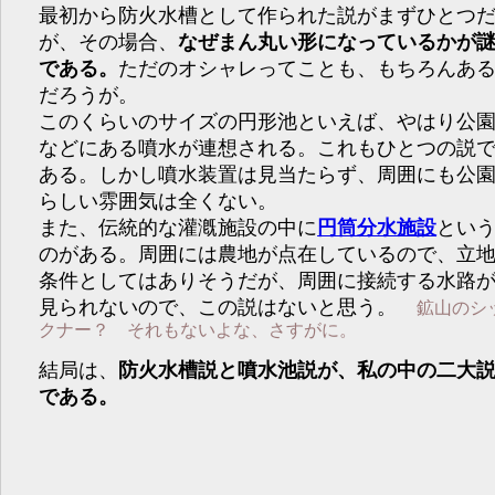
最初から防火水槽として作られた説がまずひとつ
が、その場合、
なぜまん丸い形になっているかが
である。
ただのオシャレってことも、もちろんあ
だろうが。
このくらいのサイズの円形池といえば、やはり公
などにある噴水が連想される。これもひとつの説
ある。しかし噴水装置は見当たらず、周囲にも公
らしい雰囲気は全くない。
また、伝統的な灌漑施設の中に
円筒分水施設
とい
のがある。周囲には農地が点在しているので、立
条件としてはありそうだが、周囲に接続する水路
見られないので、この説はないと思う。
鉱山のシ
クナー？ それもないよな、さすがに。
結局は、
防火水槽説と噴水池説が、私の中の二大
である。