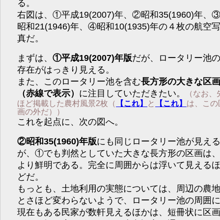
る。
右図は、①平成19(2007)年、②昭和35(1960)年、
昭和21(1946)年、④昭和10(1935)年の４枚の航空
真だ。
まずは、
①平成19(2007)年版
だが、ロータリー池
存在がはっきり見える。
また、このロータリー池を含む
長方形の大きな区
（赤線で表示）
に注目していただきたい。
（なお、
ほど掲載した農村風景2枚（
【これ】
と
【これ】
は、この
画の外だ））
これを起点に、次の図へ。
②昭和35(1960)年版
にも同じロータリー池が見え
が、①でも判然としていた大きな長方形の区画は
より鮮明である。完全に周囲からは浮いて見える
どだ。
もっとも、土地利用の実態については、周辺の農
とさほど変わらないようで、ロータリー池の周囲
現在もある民家が数軒見えるほかは、短冊状に区