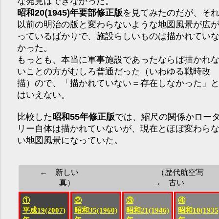
な発見はできなかった。
昭和20(1945)年要部修正版
を見てみたのだが、そ
以前の明治の版と変わらないような地図風景が広
っているばかりで、施設らしいものは描かれてい
かった。
もっとも、本当に軍事施設であったならば描かれ
いことの方がむしろ普通だった（いわゆる戦時改
描）ので、「描かれていない＝存在しなかった」
はいえない。
比較した
昭和55年修正版
では、縮尺の関係かロー
リー自体は描かれていないが、現在とほぼ変わら
い地図風景になっていた。
← 新しい （歴代航空写
真） → 古い
①
②
③
④
平成19(2007)
昭和35(1960)
昭和21(1946)
昭和10(1935