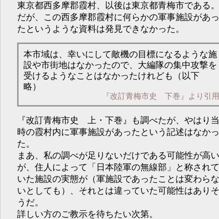
東京都西多摩郡霞村、以後は東京都青梅市である
だが、この西多摩郡霞村に何らかの軍事施設があ
たというような資料は発見できなかった。
本市域は、幸いにして敵機の目標になるような施
設や市街地はなかったので、大編隊の集中攻撃を
受けるようなことはなかったけれども（以下
略）
『改訂青梅市史 下巻』より引
『改訂青梅市史 上・下巻』も調べたが、やはり
時の霞村内に軍事施設があったという記述はなか
た。
まあ、私の調べが足りないだけである可能性が高
が、住人によって「日本陸軍の無線部」と称され
いた施設の実態が（軍施設であったことは変わら
いとしても）、それとは違っていた可能性はあり
うだ。
詳しい方のご教示を待ちたい次第。