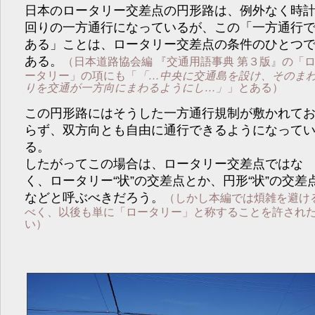
日本のロータリー交差点の円形路は、例外なく時
回りの一方通行になっているが、この「一方通行
ある」ことは、ロータリー交差点の条件のひとつ
ある。
（日本道路協会編 『交通用語事典 第３版』の「
ータリー」の項にも「
…中央に交通島を設け、そのま
りを交通が一方向にまわるようにし…
」とある）
この円形路にはそうした一方通行規制が敷かれて
らず、双方向とも自由に通行できるようになって
る。
したがってこの場合は、ロータリー交差点ではな
く、ロータリー“状”の交差点とか、円形“状”の交差
などと呼ぶべきだろう。
（しかし本編では煩雑を避け
べく、以後も単に「ロータリー」と称することを許され
い）