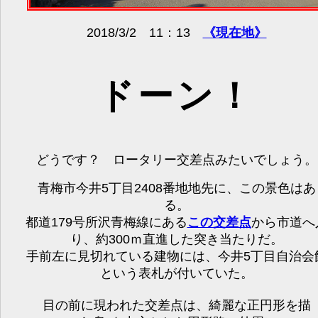
2018/3/2 11：13
《現在地》
ドーン！
どうです？ ロータリー交差点みたいでしょう。
青梅市今井5丁目2408番地地先に、この景色はあ
る。
都道179号所沢青梅線にある
この交差点
から市道へ
り、約300ｍ直進した突き当たりだ。
手前左に見切れている建物には、今井5丁目自治会
という表札が付いていた。
目の前に現われた交差点は、綺麗な正円形を描