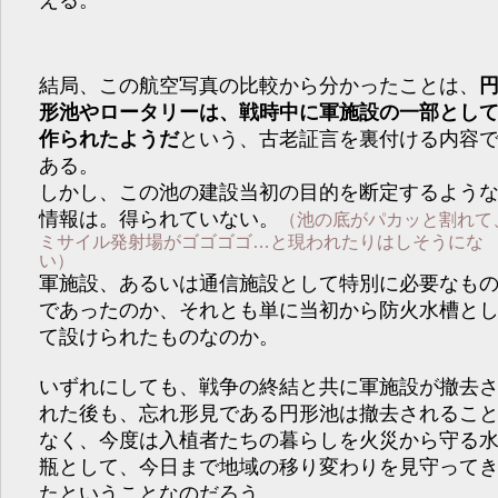
える。
結局、この航空写真の比較から分かったことは、
形池やロータリーは、戦時中に軍施設の一部とし
作られたようだ
という、古老証言を裏付ける内容
ある。
しかし、この池の建設当初の目的を断定するよう
情報は。得られていない。
（池の底がパカッと割れて
ミサイル発射場がゴゴゴゴ…と現われたりはしそうにな
い）
軍施設、あるいは通信施設として特別に必要なも
であったのか、それとも単に当初から防火水槽と
て設けられたものなのか。
いずれにしても、戦争の終結と共に軍施設が撤去
れた後も、忘れ形見である円形池は撤去されるこ
なく、今度は入植者たちの暮らしを火災から守る
瓶として、今日まで地域の移り変わりを見守って
たということなのだろう。