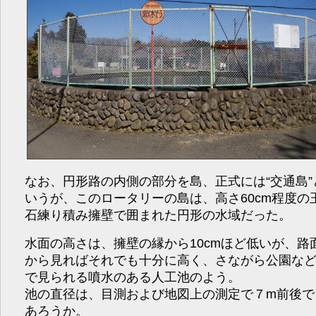
なお、円形路の内側の部分を島、正式には“交通島”
いうが、このロータリーの島は、高さ60cm程度の
石練り積み擁壁で囲まれた円形の水域だった。
水面の高さは、擁壁の縁から10cmほど低いが、路
から見ればそれでも十分に高く、さながら公園な
で見られる噴水のある人工池のよう。
池の直径は、目測および地図上の測定で７m前後で
あろうか。