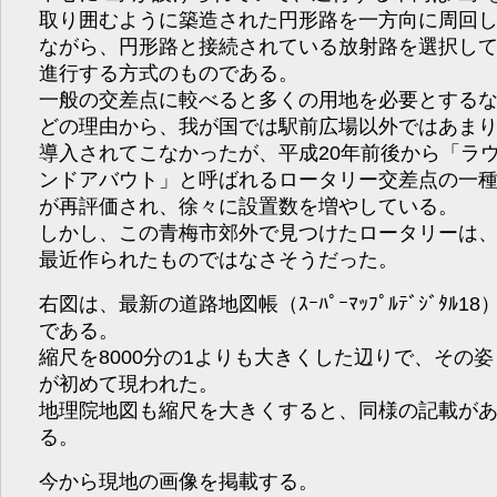
取り囲むように築造された円形路を一方向に周回
ながら、円形路と接続されている放射路を選択し
進行する方式のものである。
一般の交差点に較べると多くの用地を必要とする
どの理由から、我が国では駅前広場以外ではあま
導入されてこなかったが、平成20年前後から「ラ
ンドアバウト」と呼ばれるロータリー交差点の一
が再評価され、徐々に設置数を増やしている。
しかし、この青梅市郊外で見つけたロータリーは
最近作られたものではなさそうだった。
右図は、最新の道路地図帳（ｽｰﾊﾟｰﾏｯﾌﾟﾙﾃﾞｼﾞﾀﾙ18
である。
縮尺を8000分の1よりも大きくした辺りで、その姿
が初めて現われた。
地理院地図も縮尺を大きくすると、同様の記載が
る。
今から現地の画像を掲載する。