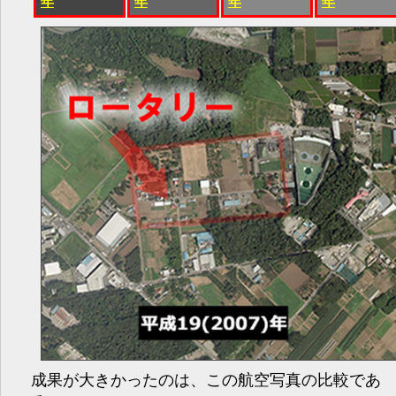
年
年
年
年
成果が大きかったのは、この航空写真の比較であ