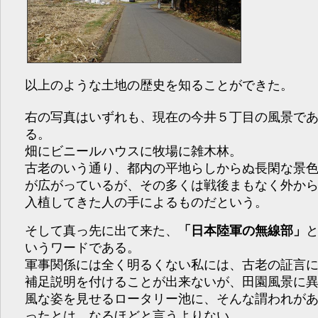
以上のような土地の歴史を知ることができた。
右の写真はいずれも、現在の今井５丁目の風景で
る。
畑にビニールハウスに牧場に雑木林。
古老のいう通り、都内の平地らしからぬ長閑な景
が広がっているが、その多くは戦後まもなく外か
入植してきた人の手によるものだという。
そして真っ先に出て来た、
「日本陸軍の無線部」
いうワードである。
軍事関係には全く明るくない私には、古老の証言
補足説明を付けることが出来ないが、田園風景に
風な姿を見せるロータリー池に、そんな謂われが
ったとは。なるほどと言うよりない。