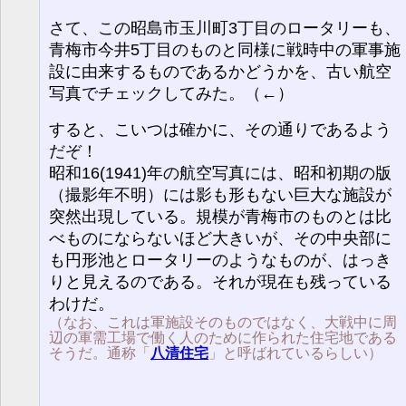
さて、この昭島市玉川町3丁目のロータリーも、
青梅市今井5丁目のものと同様に戦時中の軍事施
設に由来するものであるかどうかを、古い航空
写真でチェックしてみた。（←）
すると、こいつは確かに、その通りであるよう
だぞ！
昭和16(1941)年の航空写真には、昭和初期の版
（撮影年不明）には影も形もない巨大な施設が
突然出現している。規模が青梅市のものとは比
べものにならないほど大きいが、その中央部に
も円形池とロータリーのようなものが、はっき
りと見えるのである。それが現在も残っている
わけだ。
（なお、これは軍施設そのものではなく、大戦中に周
辺の軍需工場で働く人のために作られた住宅地である
そうだ。通称「
八清住宅
」と呼ばれているらしい）