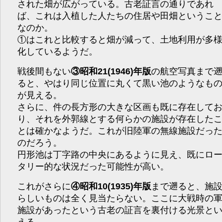
された畑が広がっている。古老証言の通りであれ
ば、これは入植した人たちの住居や田畑というこ
なのか。
①はこれと比較すると畑が減って、土地利用が多
化しているようだ。
戦後間もない
③昭和21(1946)年版
の航空写真まで
ると、やはり同じ位置に丸くて黒い池のようなも
が見える。
さらに、件の長方形の大きな区画も既に存在して
り、それを外郭線とする何らかの施設が存在した
とは確かなようだ。これが旧陸軍の無線施設だっ
のだろう。
円形池は丁字路の中央にあるように見え、既にロ
タリー的な状況だった可能性が高い。
これがさらに
④昭和10(1935)年版
まで遡ると、施
らしいものは全く見当たらない。ここに大戦時の
施設があったという古老の証言を裏付ける光景と