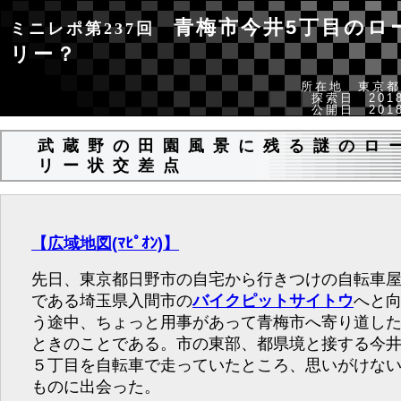
青梅市今井5丁目のロ
ミニレポ第237回
リー？
所在地 東京都
探索日 2018
公開日 2018
武蔵野の田園風景に残る謎のロ
リー状交差点
【広域地図(ﾏﾋﾟｵﾝ)】
先日、東京都日野市の自宅から行きつけの自転車
である埼玉県入間市の
バイクピットサイトウ
へと
う途中、ちょっと用事があって青梅市へ寄り道し
ときのことである。市の東部、都県境と接する今
５丁目を自転車で走っていたところ、思いがけな
ものに出会った。