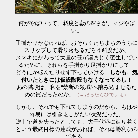
何がやばいって、斜度と藪の深さが、マジやば
い。
手掛かりがなければ、おそらくたちまちのうちに
スリップして滑り落ちるだろう斜度だが、
ススキにかわって大量の笹が凄まじく密生してい
るために、それらを手掛かり足掛かりにして、
どうにか転んだりせず下っていける。
しかも、気
付いたときには仮設階段もなくなってるし！
あの階段は、私を“禁断の領域”へ踏み込ませるた
めの罠だったのか。
（←だったらひでぇよ）
しかし、それでも下れてしまうのだから、もはや
容易には引き返しがたい状況だった。
途中で道を失ったとしても、大千代港に辿り着く
という最終目標の達成があれば、それは勝利なの
である。