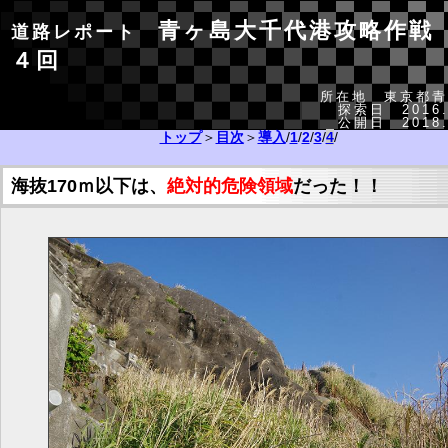
青ヶ島大千代港攻略作戦
道路レポート
４回
所在地 東京都青
探索日 2016.
公開日 2018.
トップ
＞
目次
＞
導入
/
1
/
2
/
3
/
4
/
海抜170ｍ以下は、
絶対的危険領域
だった！！