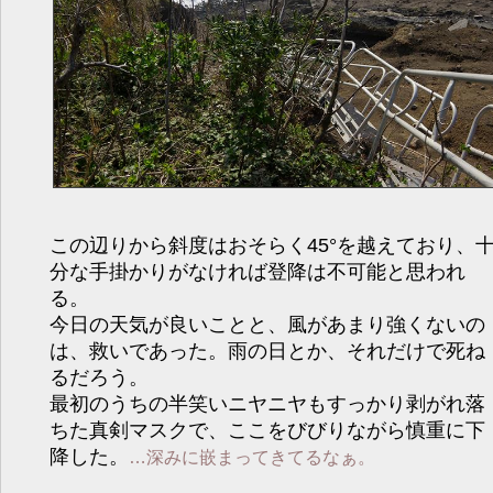
この辺りから斜度はおそらく45°を越えており、
分な手掛かりがなければ登降は不可能と思われ
る。
今日の天気が良いことと、風があまり強くないの
は、救いであった。雨の日とか、それだけで死ね
るだろう。
最初のうちの半笑いニヤニヤもすっかり剥がれ落
ちた真剣マスクで、ここをびびりながら慎重に下
降した。
…深みに嵌まってきてるなぁ。