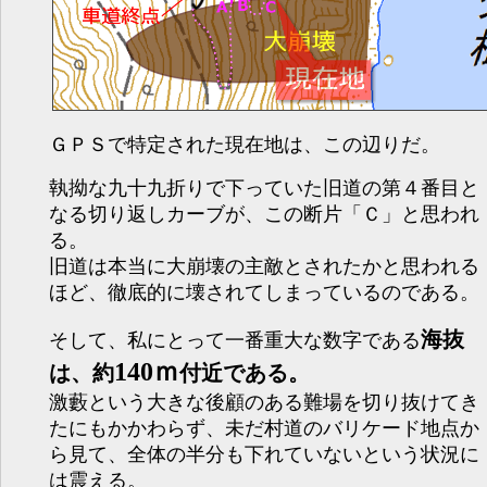
ＧＰＳで特定された現在地は、この辺りだ。
執拗な九十九折りで下っていた旧道の第４番目と
なる切り返しカーブが、この断片「Ｃ」と思われ
る。
旧道は本当に大崩壊の主敵とされたかと思われる
ほど、徹底的に壊されてしまっているのである。
海抜
そして、私にとって一番重大な数字である
140ｍ
は、約
付近である。
激藪という大きな後顧のある難場を切り抜けてき
たにもかかわらず、未だ村道のバリケード地点か
ら見て、全体の半分も下れていないという状況に
は震える。