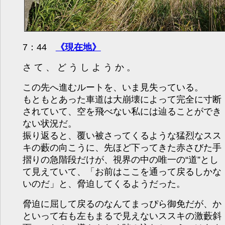
7：44
《現在地》
さて、どうしようか。
この先へ進むルートを、いま見失っている。
もともとあった車道は大崩壊によって完全に寸断
されていて、空を飛べない私には辿ることができ
ない状況だ。
振り返ると、覆い被さってくるような猛烈なスス
キの藪の向こうに、先ほど下ってきた赤さびた手
摺りの急階段だけが、視界の中の唯一の“道”とし
て見えていて、「お前はここを通って戻るしかな
いのだ」と、脅迫してくるようだった。
脅迫に屈して戻るのなんてまっぴら御免だが、か
といって右も左もまるで見えないススキの激藪斜