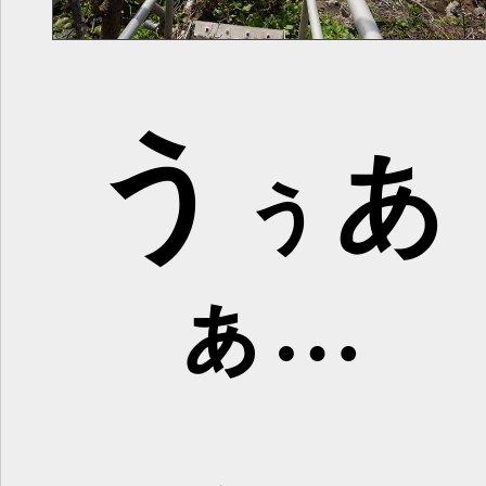
う
あ
ぅ
ぁ…