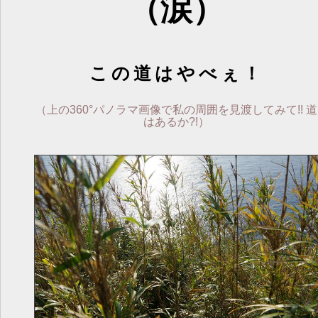
（涙）
この道はやべぇ！
（上の360°パノラマ画像で私の周囲を見渡してみて!! 道
はあるか?!）