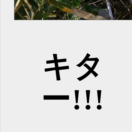
キタ
ー!!!