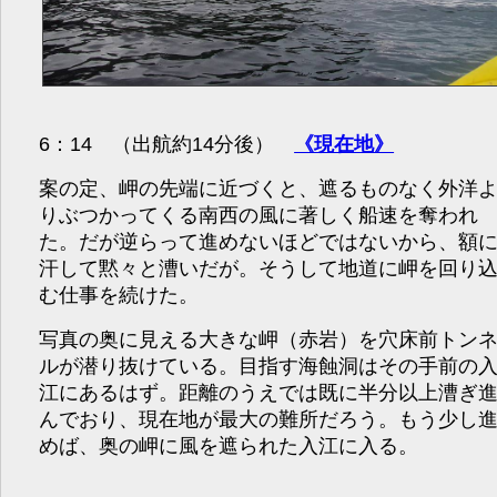
6：14 （出航約14分後）
《現在地》
案の定、岬の先端に近づくと、遮るものなく外洋
りぶつかってくる南西の風に著しく船速を奪われ
た。だが逆らって進めないほどではないから、額
汗して黙々と漕いだが。そうして地道に岬を回り
む仕事を続けた。
写真の奥に見える大きな岬（赤岩）を穴床前トン
ルが潜り抜けている。目指す海蝕洞はその手前の
江にあるはず。距離のうえでは既に半分以上漕ぎ
んでおり、現在地が最大の難所だろう。もう少し
めば、奥の岬に風を遮られた入江に入る。