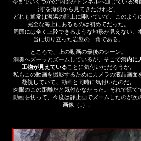
今までいくつかの“内部がトンネルへ通じている海
洞”を海側から見てきたけれど、
どれも通常は海浜の陸上に開いていて、このよう
完全な海上にあるものは初めてだった。
周囲には全く上陸できるような地形が見えない、
当に切り立った岩壁の一角である。
ところで、上の動画の最後のシーン。
洞奥へズーッとズームしているが、そこで
洞内に
工物が見えている
ことに気付いただろうか。
私もこの動画を撮影するためにカメラの液晶画面
凝視していて、動画と同時に気付いたのだ。
肉眼のこの距離だと気付かなかった。それで慌て
動画を切って、今度は静止画でズームしたのが次
画像（↓）。