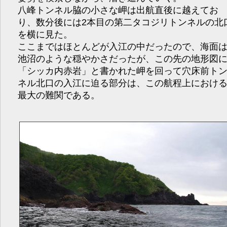
八峰トンネル脇の小さな岬は出航直後に越えてお
り、数分後には2本目の第二タコジリトンネルの北
を横に見た。
ここまではほとんどが入江の中だったので、海面
池沼のような穏やかさだったが、この先の地形図
「シッカ内赤岩」と書かれた岬を回って穴床前ト
ネル北口の入江に迫る部分は、この航程上におけ
最大の難関である。