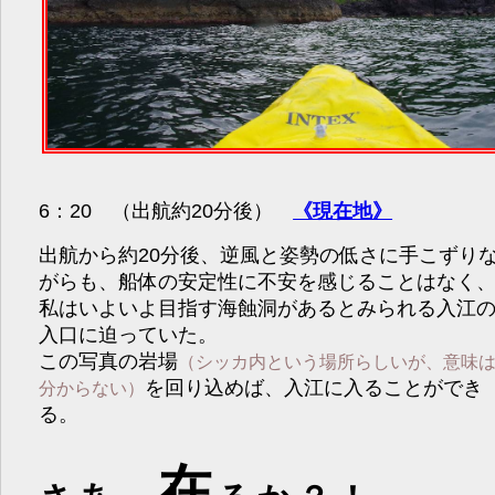
6：20 （出航約20分後）
《現在地》
出航から約20分後、逆風と姿勢の低さに手こずり
がらも、船体の安定性に不安を感じることはなく
私はいよいよ目指す海蝕洞があるとみられる入江
入口に迫っていた。
この写真の岩場
（シッカ内という場所らしいが、意味
を回り込めば、入江に入ることができ
分からない）
る。
在