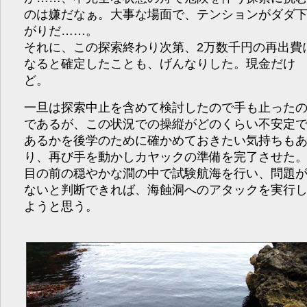
のは嫌だなぁ。大事な場面で、テンションがダダ
がりだ……。
それに、この探索終わり次第、2万数千円の再出費
なると確定したことも、げんなりした。現金だけ
ど。
一旦は探索中止を含めて検討したので手も止った
であるが、この状況での操縦がどのくらい不安定
あるかを後学のために確かめておきたい気持ちも
り、再び手を動かしカヤックの準備を完了させた
目の前の穏やかな澗の中で試験航海を行い、問題
ないと判断できれば、海蝕洞へのアタックを実行
ようと思う。