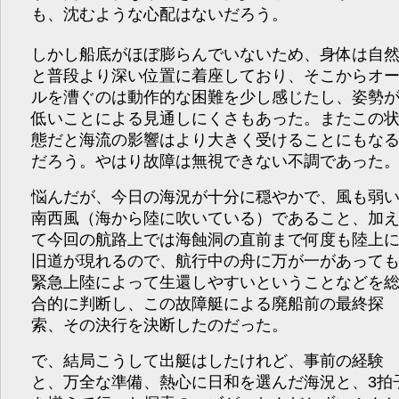
も、沈むような心配はないだろう。
しかし船底がほぼ膨らんでいないため、身体は自
と普段より深い位置に着座しており、そこからオ
ルを漕ぐのは動作的な困難を少し感じたし、姿勢
低いことによる見通しにくさもあった。またこの
態だと海流の影響はより大きく受けることにもな
だろう。やはり故障は無視できない不調であった
悩んだが、今日の海況が十分に穏やかで、風も弱
南西風（海から陸に吹いている）であること、加
て今回の航路上では海蝕洞の直前まで何度も陸上
旧道が現れるので、航行中の舟に万が一があって
緊急上陸によって生還しやすいということなどを
合的に判断し、この故障艇による廃船前の最終探
索、その決行を決断したのだった。
で、結局こうして出艇はしたけれど、事前の経験
と、万全な準備、熱心に日和を選んだ海況と、3拍