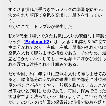
すぐさま慣れた手つきでカヤックの準備を始める
決められた順序で空気を充填し、船体を作ってい
く。
だがここで、トラブルが発生した。
私が2代乗り継いできたお気に入りの安価な中華製
ヤック（
Explorer K2
）は、大きく船体が3つの空
室に分かれており、右舷、左舷、船底のそれぞれ
空気を入れて膨らませる構造である。そのため、
悪どこかがパンクしても、一応海上に浮かび続け
れる浮力は維持される仕組みである。
だが今回、約半年ぶりに空気を入れて膨らませて
ると、船底部分の空気室の修理不能の部分に砂粒
度のパンクが起きており、船底を膨らませること
出来ないと判明したのである。毎回、探索で使っ
後は家でよく洗ってから仕舞うようにしていたの
が、このパンクは前回の探索後の清掃で砂粒を落