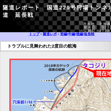
隧道レポート 国道229号狩場トンネ
道 延長戦
所在地 北海道
探索日 2023.
公開日 2023.
トップ
＞
隧道レポ
＞
前編
/
中編
/
後編
/
延長戦
トラブルに見舞われた2度目の航海