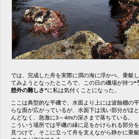
では、完成した舟を実際に澗の海に浮かべ、乗艇
てみようとなったところで、この日の磯場が持つ
“
想外の難しさ”
に私は気付くことになった。
ここは典型的な平磯で、水面より上には波蝕棚の
らな面が広がっているが、水面下は浅い部分がほ
んどなく、急激に3～4mの深さまで落ちている。
こういう場所では平磯の縁に足をかけられる部分
見つけて、そこに立って舟を支えながら静かに乗