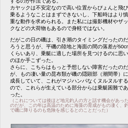
するのが作法である。
カヤックは不安定なので高い位置からぴょんと飛
乗るようなことはまずできないし、下船時はより
重な動作を求められる。また私には撮影機材やザ
クなどの大荷物もあるので身軽ではない。
だがこの日の磯は、引き潮のタイミングだったの
ろうと思うが、平磯の陸地と海面の間の落差が50c
くらいあり、乗艇に適した場所を見つけるのに思
のほか手こずった。
さらに、こちらはもっと予想しない障害だったの
が、もの凄い量の昆布類が磯の隠顕部（潮間帯）
成長していて、これがマジハンパなくヌルヌルす
ので、これらが生えている部分からは乗艇困難で
った。
（これについては後ほど地元釣人の方と話す機会があっ
のだが、この年は高温のために海藻の育成がもの凄く、
で磯に降りるのも危険を感じるとのことだった）