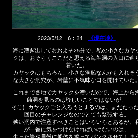
2023/5/12 6：24
《現在地》
海に漕ぎ出しておおよそ25分で、私の小さなカヤ
クは、おそらくここだと思える海蝕洞の入口に辿
着いた。
カヤックはもちろん、小さな漁船なんかも入れそ
な大きな洞穴が、岩壁に不気味な口を開けていた
これまで各地でカヤックを漕いだので、海上から
蝕洞を見るのは珍しいことではないが、
そこにカヤックごと入ろうとするのは、まだたった
回目のチャレンジなのでとても緊張する。
狭い洞内で注意すべきことはいろいろとあるが、
が一番に気をつけなければいけないのは、
尖った岩や貝殻に船体を擦ってパンクさせてしま