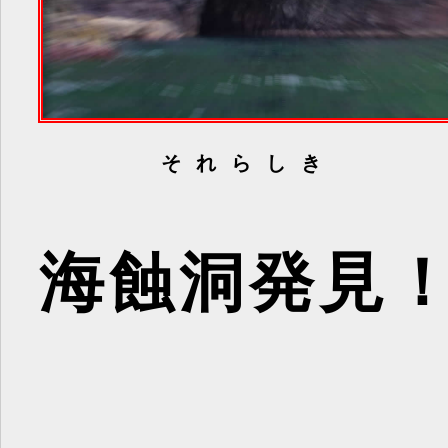
それらしき
海蝕洞発見