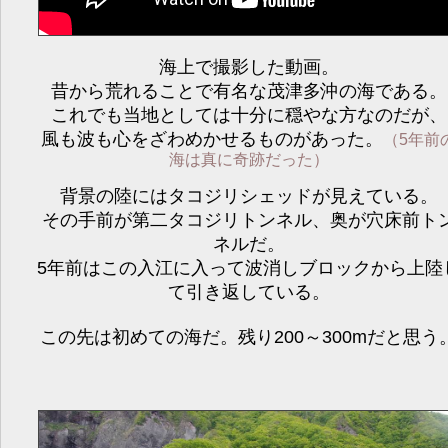
海上で撮影した動画。
昔から荒れることで有名な茂津多沖の海である。
これでも当地としては十分に穏やな方なのだが、
風も波も心をざわめかせるものがあった。
（5年前
海は真に奇跡だった）
背景の陸にはタコジリシェッドが見えている。
その手前が第二タコジリトンネル、奥が穴床前ト
ネルだ。
5年前はこの入江に入って波消しブロックから上陸
て引き返している。
この先は初めての海だ。残り200～300mだと思う