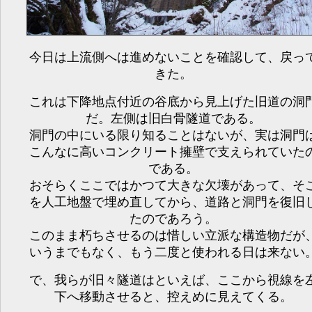
今日は上流側へは進めないことを確認して、戻っ
きた。
これは下降地点付近の谷底から見上げた旧道の洞
だ。左側は旧白骨隧道である。
洞門の中にいる限り知ることはないが、実は洞門
こんなに高いコンクリート擁壁で支えられていた
である。
おそらくここではかつて大きな欠壊があって、そ
を人工地盤で埋め直してから、道路と洞門を復旧
たのであろう。
このまま朽ちさせるのは惜しい立派な構造物だが
いうまでもなく、もう二度と使われる日は来ない
で、我らが旧々隧道はといえば、ここから視線を
下へ移動させると、控えめに見えてくる。