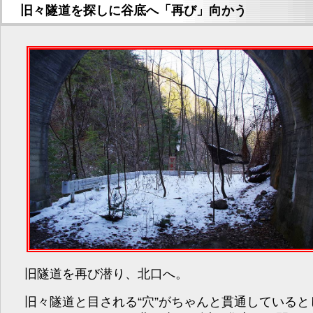
旧々隧道を探しに谷底へ「再び」向かう
旧隧道を再び潜り、北口へ。
旧々隧道と目される“穴”がちゃんと貫通していると