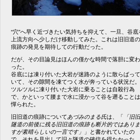
“穴”へ早く近づきたい気持ちを抑えて、一旦、谷底
上流方向へ少しだけ移動してみた。これは旧旧道
痕跡の発見を期待しての行動だった。
だが、その目論見はほんの僅かな時間で落胆に変
った。
谷底には凍り付いた大岩が迷路のように散らばっ
いて、その隙間を凍てつく水が奔っている状況だ
ツルツルに凍り付いた大岩に乗ることは自殺行為
で、かといって腰まで水に浸かって谷を遡ること
憚られた。
旧旧道の痕跡について
あづみのまる氏
は、「
旧
隧道の前後に残る旧旧道の痕跡も断片的ではあり
すが素晴らしいの一言です
」と書かれていたの
で、それを見出して旧々隧道の確信を得たかった