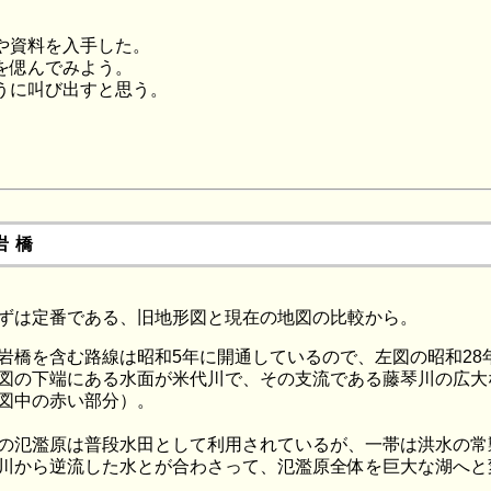
や資料を入手した。
を偲んでみよう。
うに叫び出すと思う。
岩橋
ずは定番である、旧地形図と現在の地図の比較から。
岩橋を含む路線は昭和5年に開通しているので、左図の昭和2
図の下端にある水面が米代川で、その支流である藤琴川の広大
図中の赤い部分）。
の氾濫原は普段水田として利用されているが、一帯は洪水の常
川から逆流した水とが合わさって、氾濫原全体を巨大な湖へと