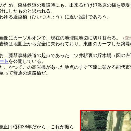
のため、森林鉄道の敷設時にも、出来るだけ氾濫原の幅を築堤
計にしたものと思われる。
わゆる避溢橋（ひいつきょう）に近い設計であろう。
画像にカーソルオンで、現在の地理院地図に切り替わる。
（変
岩橋は地図上から完全に失われており、東側のカーブした築堤
お、藤琴森林鉄道の起点であった二ツ井駅裏の貯木場（図の左
ート
を公開している。
た、かつてこの高岩橋があった地点のすぐ下流に架かる能代市
至って普通の道路橋だ。
廃止は昭和38年だから、これが撮ら