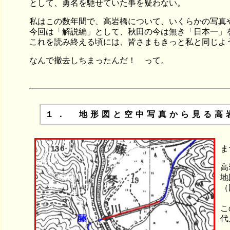
として、勇名を馳せていた事を疑わない。
私はこの数年間で、高岩橋について、いくらかの写真
今回は「解説編」として、秋田の今は無き「日本一」
これを読み終える頃には、皆さまもきっと私と同じよ
なんで撤去しちまったんだ！ って。
１． 地形図と空中写真から見る高
ま
高
地
（
こ
代