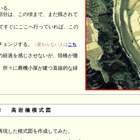
いる。
部分は、この頃まで、まだ残されて
れてすぐにここへ行っていれば、この
チェンジする。
（変わらない人は
こち
の経過を感じさせないが、陸橋が撤
、所々に農機小屋が建つ直線的な緑
！ 高岩橋模式図
再現した模式図を作成してみた。