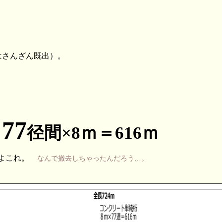
はさんざん既出）。
77
桁
径間×8ｍ＝616ｍ
だよこれ。
なんで撤去しちゃったんだろう…。