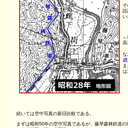
そ
設
い
←
高
な
ポ
ま
は
続いては空中写真の新旧比較である。
まずは昭和50年の空中写真であるが、藤琴森林鉄道の