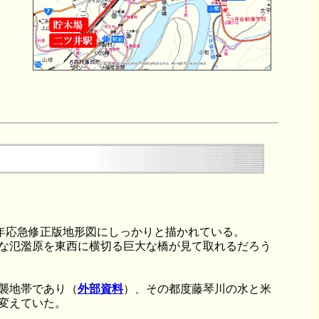
8年応急修正版地形図にしっかりと描かれている。
な氾濫原を東西に横切る巨大な橋が見て取れるだろう
襲地帯であり（
外部資料
）、その都度藤琴川の水と米
変えていた。