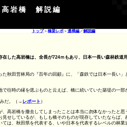
 高岩橋 解説編
トップ
＞
橋梁レポ
＞
遺構編
／
解説編
存在した高岩橋は、全長が724ｍもあり、日本一長い森林鉄道
った秋田営林局の『百年の回顧』に、「森鉄では日本一長い」
地で往時の縁を偲ぶものと云えば、橋に続いていた築堤の一部
済みだ。（→
レポート
）
が、高岩橋を撤去してしまったことは本当に勿体なかったと思
お見せしているが、もしも橋そのものが現存していたならば、
いては、秋田県を代表する、いや日本を代表するレベルの林業