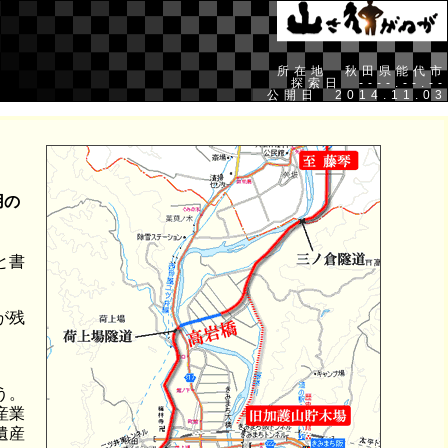
所在地 秋田県能代市
探索日 ----.--.--
公開日 2014.11.03
用の
と書
が残
う。
産業
遺産