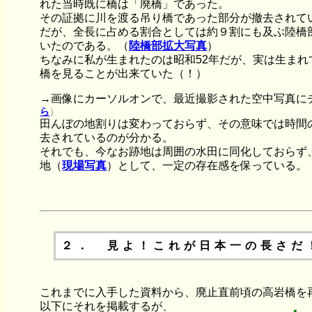
れた当時既に橋は「廃橋」であった。
その証拠に川を渡る吊り橋であった部分が撤去されて
だが、全長に占める割合としては約９割にも及ぶ陸橋
いたのである。（
陸橋部拡大写真
）
ちなみに私が生まれたのは昭和52年だが、実は生ま
橋を見ることが出来ていた（！）
→画像にカーソルオンで、最近撮影された空中写真に
ら
）
田んぼの地割りは変わっておらず、その意味では時間
去されているのが分かる。
それでも、今なお跡地は周囲の水田に同化しておらず
地（
現場写真
）として、一定の存在感を保っている。
２． 見よ！これが日本一の長さだ
これまでに入手した資料から、廃止直前頃の高岩橋を
以下にそれを掲載するが、