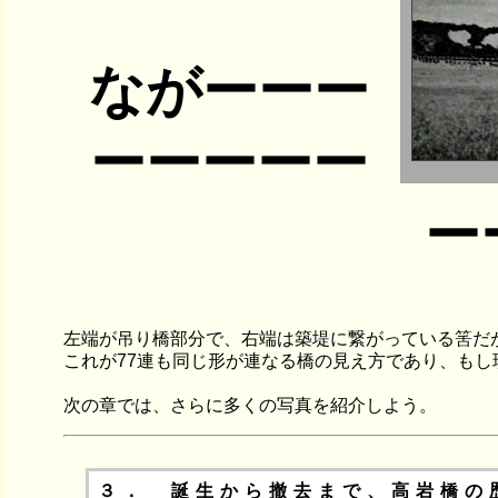
ながーーー
ーーーーー
ー
左端が吊り橋部分で、右端は築堤に繋がっている筈だ
これが77連も同じ形が連なる橋の見え方であり、も
次の章では、さらに多くの写真を紹介しよう。
３． 誕生から撤去まで、高岩橋の