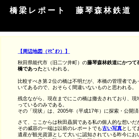
橋梁レポート 藤琴森林鉄道
【周辺地図（ﾏﾋﾟｵﾝ）】
秋田県能代市（旧二ツ井町）の
藤琴森林鉄道にかつて
橋であった
といわれる。
比較すべき第２位の橋は不明だが、本橋の管理者であ
いてあるので、おそらく間違いないものと思われる。
残念ながら、現在までにこの橋は撤去されており、現
っているのみである。
その「現状」は、2005年（平成17年）に探索・公開
さて、ここからは秋田贔屓である私の個人的な想いだ
その威容の一端は以前のレポートでも
古い写真
として
遺産が観光資源として大いに認知されている昨今にお