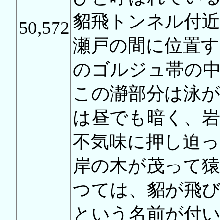
貂飛トンネル付近
50,572
瀬戸の間に位置する
のゴルジュ帯の
この瀞部分は泳
は昼でも暗く、岩
不気味に押し迫っ
岸の木が茂って
つては、貂が飛
という名前が付い