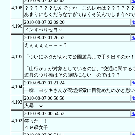
2010-08-07 02:42:42
/
4,198
？？？？？？なんですか、このレポは？？？？？？
あまりにもくだらなすぎてほくそ笑んでしまうので
2010-08-07 02:09:20
/
4,196
ドンずべりセヨ～
2010-08-07 01:26:52
/
えぇぇぇぇ～～～？
4,195
「ついにネタが切れて公園遊具まで手を出すのか！
「山行が」が対象としているのは、“交通に関する
遊具のつり橋はその範疇にない，のでは？？
2010-08-07 01:21:24
/
4,194
一瞬、ヨッキさんが廃墟探索に目覚めたのかと思い
2010-08-07 00:58:58
/
4,193
火暴 ｗ
2010-08-07 00:54:52
/
4,192
笑った！！
４９歳女子