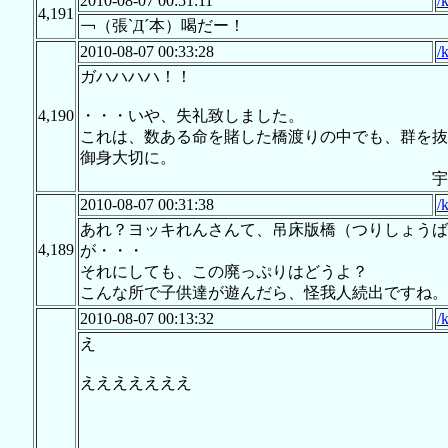
2010-08-07 00:51:11
/
4,191
￢（張`Д´本）喝だー！
2010-08-07 00:33:28
/
ガハハハハ！！
4,190
・・・いや、失礼致しました。
これは、数ある命を賭した橋渡りの中でも、群を抜
御身大切に。
宇宙
2010-08-07 00:31:38
/
あれ？ヨッキれんさんて、吊床版橋（つりしょうば
4,189
が・・・
それにしても、この廃っぷりはどうよ？
こんな所で子供達が遊んだら、怪我人続出ですね。
2010-08-07 00:13:32
/
え
えええええええ