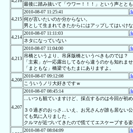
4,216
最後に踏み抜いて「ウワー！！！」という声ととも
2010-08-07 11:25:41
/
4,215
何が言いたいのか分からない。
男として生まれてきたからにはアップしてはいけな
2010-08-07 11:11:03
/
4,214
ネタになっていない
2010-08-07 11:04:00
/
吊橋というより、吊床版橋というべきものでは？
4,213
「主索」が一応露出してるから違うのかも知れませ
「まともな」橋梁でもたまにありますよ。
2010-08-07 09:12:08
/
4,208
こういうノリ大好きですｗ
2010-08-07 08:45:14
/
…いつも観ていますけど、採点するのは今回が初め
4,207
３０過ぎのおっさ…いえ、お兄さんが誰も居ない公
ても気に入りました．
クルマが近づいてきたので慌ててエスケープする姿
2010-08-07 08:04:09
/