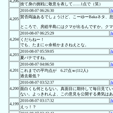
4,206
捨て身の挑戦に敬意を表して……1点で（笑）
2010-08-07 06:26:30
/
賛否両論あるでしょうけど、こーゆーBakaネタ、
4,205
ところで、房総半島にはクマが出るんですか。クマ
2010-08-07 06:25:29
/
4,204
くだらねー！
でも、たまにゃ余裕かまさねえとな。
2010-08-07 05:59:05
/
4,203
夏バテですね。
2010-08-07 04:06:50
/
4,201
これまでの平均点が 6.27点ｗ(112人)
過去最低？
2010-08-07 03:52:37
/
4,200
面白くも何ともない。真面目に期待して毎日見てい
ない。よっきれんよ、この意見を公開する勇気はあ
2010-08-07 03:17:32
/
4,199
えっ！？