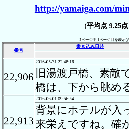
http://yamaiga.com/min
(平均点 9.25
2
ページ中
1
ページ目を表示(
書き込み日時
番号
2016-05-31 22:48:16
旧湯渡戸橋、素敵
22,906
橋は、下から眺め
2016-06-01 09:56:54
背景にホテルが入
22,913
来栄えですね。確