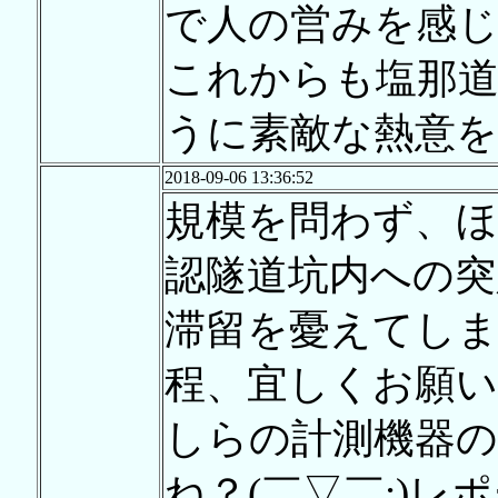
で人の営みを感
これからも塩那
うに素敵な熱意
2018-09-06 13:36:52
規模を問わず、ほ
認隧道坑内への
滞留を憂えてし
程、宜しくお願い
しらの計測機器の
ね？(￣▽￣;)