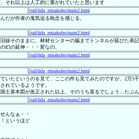
が、それ以上は人工的に塞がれていたと思います
/rail/iida_misakubo/main2.html
読んだが作者の鬼気迫る執念を感じる。
/rail/iida_misakubo/main2.html
は旧線そのままに、林材センターの脇までトンネルが延びた表
ルの幻の延伸・・・変なの。
/rail/iida_misakubo/main2.html
/rail/iida_misakubo/main2.html
ていたというのを見て、ここの件も見てみたのですが、2万5
正されているようです。
子国土基本図が改正された以上、そのうち直るでしょう…たぶ
/rail/iida_misakubo/main2.html
ませんなぁ・・
い！というほど