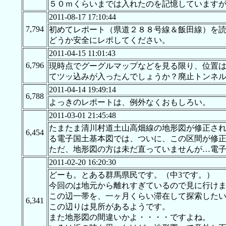
５０ｍくらいまでは入れたのを記憶しています
2011-08-17 17:10:44
7,794
初めてレポート（県道２８８号線＆飯田線）を
どうか安全にレポしてください。
2011-04-15 11:01:43
6,796
現時点でグーグルマップなどを見る限り、位置
てツッ込みが入ったんでしょうか？廃止トンネ
2011-04-14 19:49:14
6,788
よっきのレポートは、例外なくおもしろい。
2011-03-01 21:45:48
たまたま清川村道土山高畑線の地形図が修正され
6,454
る電子国土基本図では、ついに、この区間が修
ただ、地形図の方は未だ直っていませんが…電
2011-02-20 16:20:30
どーも。とある群馬県民です。（中3です。）
今回のは地元から離れすぎているので見に行け
この辺一帯を、一ヶ月くらい滞在して探索した
6,341
この辺りは見所があるようです。
また地形図の間違いかよ・・・・ですよね。