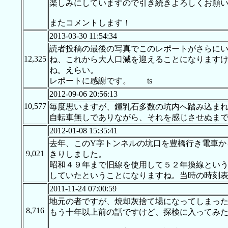
楽しみにしていますので引き続きよろしくお願
またコメントします！
2013-03-30 11:54:34
読者投稿の最後の写真でこのレポートがさらに
12,325
ね、これから大人口減を迎えることになります
ね。えらい。
レポートに感謝です。 ts
2012-09-06 20:56:13
10,577
毎度思いますが、鍾乳石多数の坑内へ踏み込ま
自転車無しでありながら、それを感じさせぬま
2012-01-08 15:35:41
去年、このY字トンネルの坑口を豊橋行き電車か
9,021
きりしました。
昭和４９年まで旧線を使用して５２年換線とい
していたということになりますね。当時の時刻
2011-11-24 07:00:59
地元の者ですが、焼却灰捨て場になってしまっ
8,716
もう十年以上前の話ですけど、探検に入ってみ