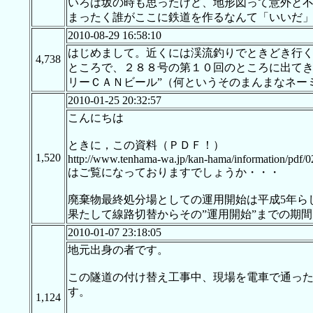
いろは坂の時も思ったけど、地形図って意外と
まったく誰がここに鉄道を作るなんて「いいだ
2010-08-29 16:58:10
はじめまして。近くには渓流釣りでときどき行
4,738
ところで、２８８号の第１０回のところに出てき
リーＣＡＮビール”（何というそのまんまなネー
2010-01-25 20:32:57
こんにちは
ときに，この資料（ＰＤＦ！）
1,520
http://www.tenhama-wa.jp/kan-hama/information/pdf/0
はご覧になっておりますでしょうか・・・
廃棄物最終処分場としての運用開始は平成5年ら
果たして線路切替からその”運用開始”までの期
2010-01-07 23:18:05
地元出身の者です。
この隧道の付け替え工事中、現場を電車で通っ
す。
1,124