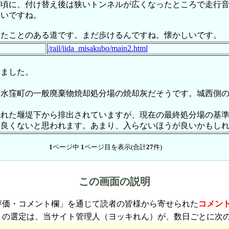
た頃に、付け替え後は狭いトンネルが広くなったところで走行
ないですね。
いたことのある道です。まだ歩けるんですね。懐かしいです。
/rail/iida_misakubo/main2.html
ました。
。
水窪町の一般廃棄物焼却処分場の焼却灰だそうです。城西側の
れた堰堤下から排出されていますが、現在の最終処分場の基準
り良くないと思われます。あまり、入らないほうが良いかもし
1
ページ中
1
ページ目を表示(合計
27
件)
この画面の説明
評価・コメント欄」を通じて読者の皆様から寄せられた
コメン
トの選定は、当サイト管理人（ヨッキれん）が、数日ごとに次