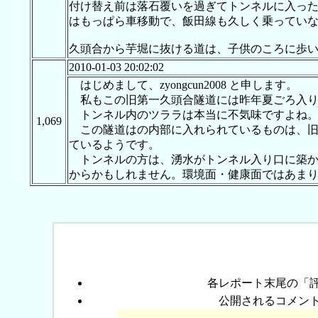
付け替え前は落石覆いを過ぎてトンネルに入っ
はもっぱら車移動で、飯田線も久しく乗ってい
久頭合から芋堀に抜ける道は、子供のころに歩
2010-01-03 20:02:02
はじめまして、zyongcun2008 と申します。
私もこの旧第一久頭合隧道には昨年夏ごろ入り
トンネル内のツララは本当に不気味ですよね
1,069
この隧道はの内部に入れられているものは、旧
ているようです。
トンネルの方は、湧水がトンネル入り口に築か
からかもしれません。環境面・健康面ではあま
各レポート末尾の「
公開されるコメン