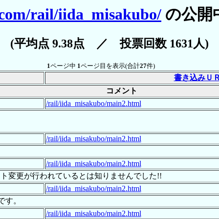
.com/rail/iida_misakubo/
の公開
(平均点 9.38点 ／ 投票回数 1631人)
1
ページ中
1
ページ目を表示(合計
27
件)
書き込みＵ
コメント
/rail/iida_misakubo/main2.html
/rail/iida_misakubo/main2.html
/rail/iida_misakubo/main2.html
ト変更が行われているとは知りませんでした!!
/rail/iida_misakubo/main2.html
たです。
/rail/iida_misakubo/main2.html