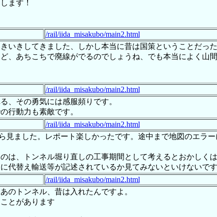
いします！
/rail/iida_misakubo/main2.html
いきいきしてきました、しかし本当に昔は国策ということだっ
けど、あちこちで廃線がでるのでしょうね、でも本当によく山
/rail/iida_misakubo/main2.html
れる、その勇気には感服頻りです。
での行動力も素敵です。
/rail/iida_misakubo/main2.html
ら見ました。レポート楽しかったです。途中まで地図のエラー
うのは、トンネル堀り直しの工事期間として考えるとおかしく
表に代替え輸送等が記述されているか見てみないといけないで
/rail/iida_misakubo/main2.html
たあのトンネル、昔は入れたんですよ。
たことがあります