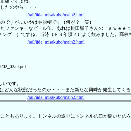
不正確ですよね。
」したのやら・・・
/rail/iida_misakubo/main2.html
くのですが…いやはや脱帽です（何が？ 笑）
たファンキーなビール缶、あれは松田聖子さんの「ｓｗｅｅｔ
ミング！）ですね。当時（８３年頃？）よく飲みました。高校
/rail/iida_misakubo/main2.html
2/02_02all.pdf
しいです。
間はどんな状態だったのか・・・また新たな興味が発生してく
/rail/iida_misakubo/main2.html
たこともあります。トンネルの途中にトンネルの口が開いたの