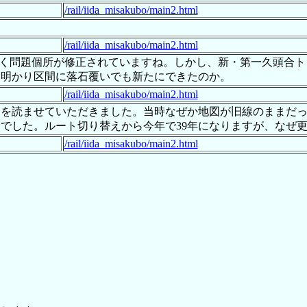
/rail/iida_misakubo/main2.html
/rail/iida_misakubo/main2.html
ようやく問題個所が修正されていますね。しかし、新・第一久頭合
、明かり区間に落石覆いでも新たにできたのか。
/rail/iida_misakubo/main2.html
ポートを読ませていただきました。当時なぜか地図が旧線のまま
でした。ルート切り替えから今年で39年になりますが、なぜ
/rail/iida_misakubo/main2.html