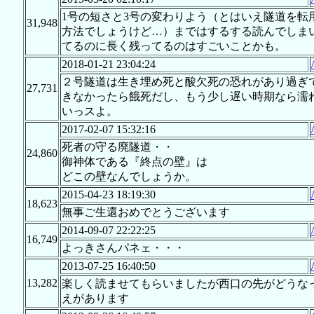
1号の短さと3号の変わりよう（とはいえ隧道を
31,948
方法でしょうけど…）まではするする読んでしま
てるのに長く残ってるのはすごいことかも。
2018-01-21 23:04:24
２号隧道は生き埋め死と酸欠死の恐れがあり過ぎ
27,731
きなかったら餓死だし、もう少し遅い時期なら濡
いっスよ。
2017-02-07 15:32:16
死者の守る廃隧道・・
24,860
御神体である『終点の壁』は
どこの壁なんでしょうか。
2015-04-23 18:19:30
18,623
無事ご生還おめでとうございます
2014-09-07 22:22:25
16,749
よっきさんパネェ・・・
2013-07-25 16:40:50
13,282
楽しく読ませてもらいましたが西口の先がどうな
えがあります