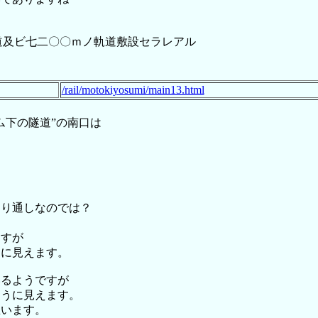
車道及ビ七二〇〇ｍノ軌道敷設セラレアル
/rail/motokiyosumi/main13.html
ム下の隧道”の南口は
切り通しなのでは？
ますが
うに見えます。
いるようですが
ように見えます。
思います。