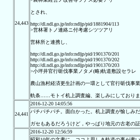
とされ、
24,443
http://dl.ndl.go.jp/info:ndljp/pid/1881904/113
>営林署トノ連絡ニ付考慮シツツアリ
営林所と連携し、
http://dl.ndl.go.jp/info:ndljp/pid/1901370/201
http://dl.ndl.go.jp/info:ndljp/pid/1901370/202
http://dl.ndl.go.jp/info:ndljp/pid/1901370/203
>小坪井官行斫伐事業ノタメ(略)軌道敷設セラレ
農山漁村経済更生計画の一環として官行斫伐事
軌条……モトイ机上調査編、楽しみにしており
2016-12-20 14:05:56
パチパチパチ。面白かった。机上調査が愉しみ
24,441
ガセもあるだろうけど，やっぱり地元の古老の
2016-12-20 12:56:59
昭和10年の文書に、ココよ思しき軌道の事が書