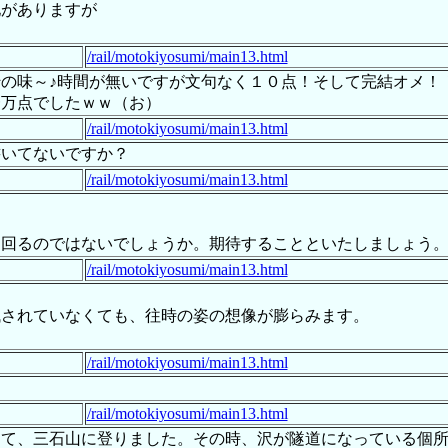
地がありますが
/rail/motokiyosumi/main13.html
の味～♪時間が無いですが文句なく１０点！そして完結オメ！
一万点でしたｗｗ（お）
/rail/motokiyosumi/main13.html
書いてないですか？
/rail/motokiyosumi/main13.html
出回るのではないでしょうか。期待することといたしましょう
/rail/motokiyosumi/main13.html
残されていなくても、往時の姿の想像が膨らみます。
/rail/motokiyosumi/main13.html
/rail/motokiyosumi/main13.html
して、三石山に登りました。その時、沢が隧道になっている個