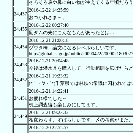
そろそろ眉や鼻に白い物が生えてくる年頃だろ
2016-12-22 14:25:59
24,457
おつかれさま～。
2016-12-22 00:27:40
24,455
副ダムの先にこんなもんがあったとは…
2016-12-21 21:00:18
24,454
ヅウタ橋、論文になるレベルらしいです。
http://jglobal.jst.go.jp/public/20090422/20090218030
2016-12-21 20:04:48
24,453
今後は潜水具を購入して、行動範囲を広げたら
2016-12-21 19:23:32
24,452
(*｀・∀・´*)千葉県では林鉄の常識に囚われて
2016-12-21 14:22:41
24,451
お疲れ様でした～
机上調査編も楽しみにしてます。
2016-12-21 09:23:32
24,449
相変わらず、すばらしぃです。〆の考察がまた
2016-12-20 22:55:57