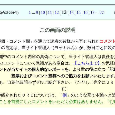
13
1
...
9
|
10
|
11
|
12
|
|
14
|
15
|
16
|
17
...
27
(合計
790
件)
[
この画面の説明
評価・コメント欄」を通じて読者の皆様から寄せられた
コメン
トの選定は、当サイト管理人（ヨッキれん）が、数日ごとに次
開中のコメント内容の真偽について、当サイト管理人は責任を
のコメントについて異議がある場合は、
【こちらまで】
お気軽
ントが当サイトの個人的なレポートを、より世の役に立つ「記
投票およびコメント投稿へのご協力をお願いいたします
も、自薦他薦問わずぜひご紹介下さい。（ただし、完全にＵＲ
す）
や紹介されたＵＲＬについては、「
例
」のような形で本編へと
ことを前提にしたコメントをいただく必要はありません。「(´Д