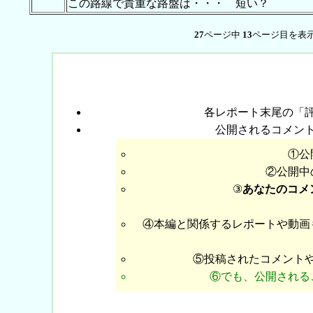
この路線で貴重な路盤は・・・ 短い？
27
ページ中
13
ページ目を表示
各レポート末尾の「
公開されるコメン
①公
②公開中
③
あなたのコメ
④本編と関係するレポートや動画
⑤投稿されたコメント
⑥でも、公開される