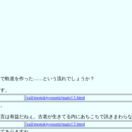
業で軌道を作った……という流れでしょうか？
ます。
/rail/motokiyosumi/main13.html
だ。
証言は有益だねぇ。古老が生きてる内にあちこちで訊きまわら
/rail/motokiyosumi/main13.html
いてありますね