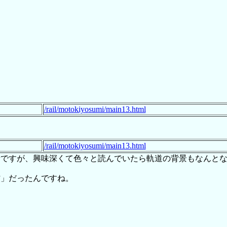
/rail/motokiyosumi/main13.html
/rail/motokiyosumi/main13.html
者ですが、興味深くて色々と読んでいたら軌道の背景もなんと
村」だったんですね。