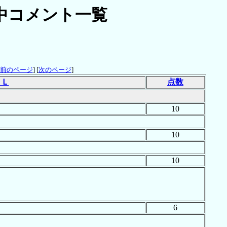
中コメント一覧
前のページ
] [
次のページ
]
ＲＬ
点数
10
10
10
6