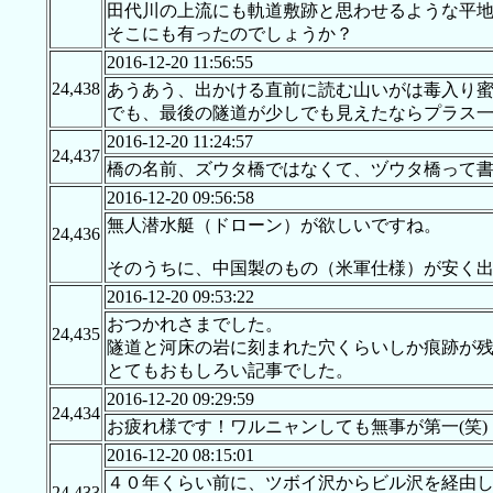
田代川の上流にも軌道敷跡と思わせるような平
そこにも有ったのでしょうか？
2016-12-20 11:56:55
24,438
あうあう、出かける直前に読む山いがは毒入り蜜
でも、最後の隧道が少しでも見えたならプラス
2016-12-20 11:24:57
24,437
橋の名前、ズウタ橋ではなくて、ヅウタ橋って
2016-12-20 09:56:58
無人潜水艇（ドローン）が欲しいですね。
24,436
そのうちに、中国製のもの（米軍仕様）が安く
2016-12-20 09:53:22
おつかれさまでした。
24,435
隧道と河床の岩に刻まれた穴くらいしか痕跡が
とてもおもしろい記事でした。
2016-12-20 09:29:59
24,434
お疲れ様です！ワルニャンしても無事が第一(笑)
2016-12-20 08:15:01
４０年くらい前に、ツボイ沢からビル沢を経由
24,433