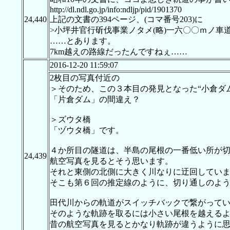
http://dl.ndl.go.jp/info:ndljp/pid/1901370
24,440
上記の文書の394ページ、(コマ番号203)に
>小坪井官行斫伐事業ノタメ(略)一六〇〇ｍノ
……とあります。
7km越えの路線だったんですねぇ……
2016-12-20 11:59:07
2枚目の写真付近の
＞そのため、この３本目の発見となった“小倉ダ
「片倉ダム」の間違え？
＞ズウタ橋
「ヅウタ橋」です。
４か所目の隧道は、半島の尾根の一番低い所が
24,439
航空写真を見るとそう思います。
それと東側の北側に大きく川なりに迂回してい
そこも第６回の推定線のように、切り通しのよ
田代川からの軌道がスイッチバックで繋がって
そのような軌跡を取るには小さい尾根を越える
昔の航空写真を見るとかなり軌跡が違うように