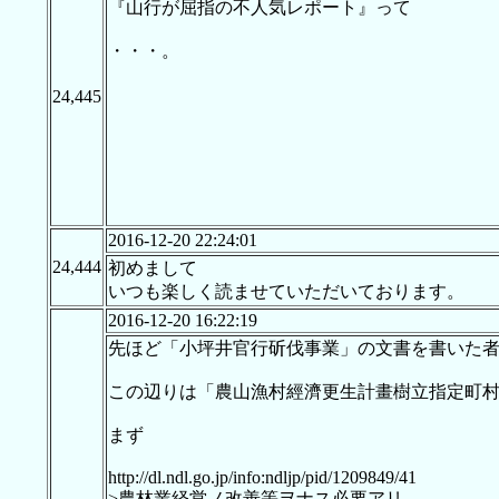
『山行が屈指の不人気レポート』って
・・・。
24,445
2016-12-20 22:24:01
24,444
初めまして
いつも楽しく読ませていただいております。
2016-12-20 16:22:19
先ほど「小坪井官行斫伐事業」の文書を書いた
この辺りは「農山漁村經濟更生計畫樹立指定町
まず
http://dl.ndl.go.jp/info:ndljp/pid/1209849/41
>農林業経営ノ改善等ヲナス必要アリ