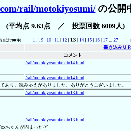
.com/rail/motokiyosumi/
の公開
(平均点 9.63点 ／ 投票回数 6009人)
13
1
...
9
|
10
|
11
|
12
|
|
14
|
15
|
16
|
17
...
27
(合計
790
件)
[
書き込みＵ
コメント
/rail/motokiyosumi/main14.html
/rail/motokiyosumi/main14.html
めてあり、読み応えがありました。ありがとうございました。
/rail/motokiyosumi/main13.html
/rail/motokiyosumi/main13.html
Foxちゃんが固まったぞ