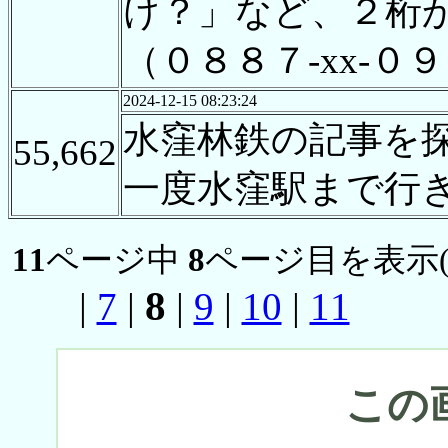
け？」など、２桁
（０８８７-xx-０９
2024-12-15 08:23:24
水窪林鉄の記事を
55,662
一度水窪駅まで行
11
ページ中
8
ページ目を表示
8
|
7
|
|
9
|
10
|
11
この