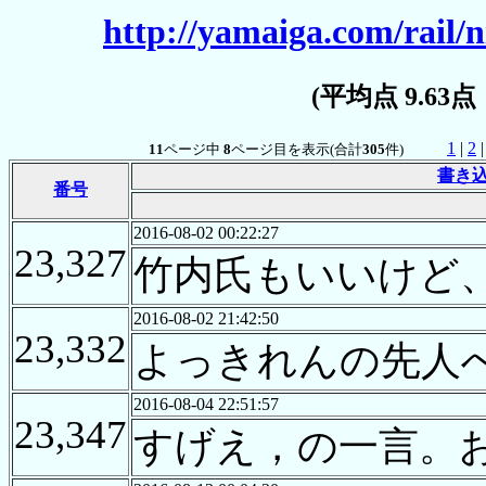
http://yamaiga.com/rail/n
(平均点 9.63
1
|
2
11
ページ中
8
ページ目を表示(合計
305
件)
書き
番号
2016-08-02 00:22:27
23,327
竹内氏もいいけど
2016-08-02 21:42:50
23,332
よっきれんの先人
2016-08-04 22:51:57
23,347
すげえ，の一言。