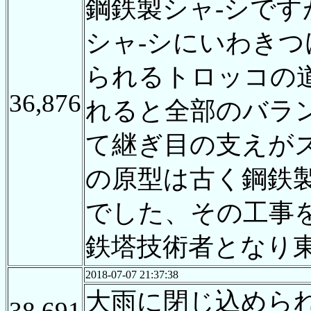
鋼鉄製シャ-シで
シャ-シにいわき
られるトロッコの
36,876
れると全部のバラ
て継ぎ目の支えが
の原型は古く鋼鉄
でした、その工事
鉄塔技術者となり
2018-07-07 21:37:38
大雨に閉じ込めら
38,691