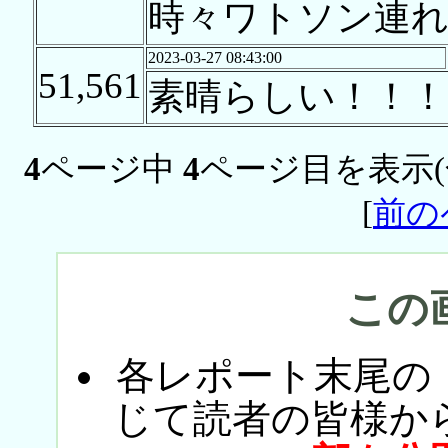
時々ワトソン連
2023-03-27 08:43:00
51,561
素晴らしい！！！
4
ページ中
4
ページ目を表示
[
前の
この
各レポート末尾の
じて読者の皆様か