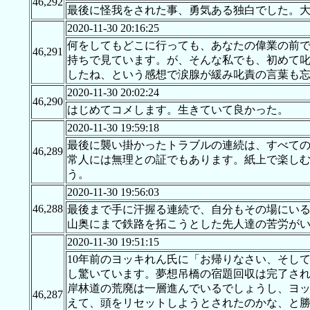
46,292
最後に怪我をされた事、勇気ある独白でした。
2020-11-30 20:16:25
何をしてもどこに行っても、あなたの偉業の前
46,291
持ちで見ています。が、そんな私でも、初めて
したね、という感想で涙腺が緩み叱責の言葉も
2020-11-30 20:02:24
46,290
はじめてコメします。生きていて良かった。
2020-11-30 19:59:18
最後に襲い掛かったトラブルの連続は、すべて
46,289
常人には無理との証でもあります。紙上で楽し
う。
2020-11-30 19:56:03
46,288
最後まで手に汗握る連続で、自分もその場にい
山奥にまで鉄路を拓こうとした先人達の苦労が
2020-11-30 19:51:15
10年前のヨッキれん氏に「お帰りなさい、そし
し驚いています。夢想吊橋の宿題回収は完了され
岸林道の荒廃は一層進んでいるでしょうし、ヨッ
46,287
えて、頭をリセットしようとされたのかな、と