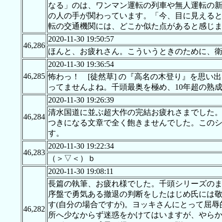
なる」のは、ワンマン運転の列車や無人運転の
の人の手が関わっています。「今、目に見える
転の交通機関には、どこか似た点があると感じ
2020-11-30 19:50:57
46,286
ほんと、お疲れさん。こういうときのために、
2020-11-30 19:36:54
46,285
怖わっ！ [徒然草] の『高名の木登り』を思
ってませんよね。千頭最奥を極め、10年超の熟
2020-11-30 19:26:39
清水国道に並ぶ超大作の完結お疲れさまでした
46,284
つきになる文章で全く飽きませんでした。この
す。
2020-11-30 19:22:34
46,283
（＞▽＜）ｂ
2020-11-30 19:08:11
長篇の執筆、お疲れ様でした。千頭シリーズの
序盤で勇気ある撤退の判断をしたはじめ氏には
す(自分の場合ですが)。ヨッキさんにとって屈
46,282
所へ少なからず迷惑をかけてはいますが、やら