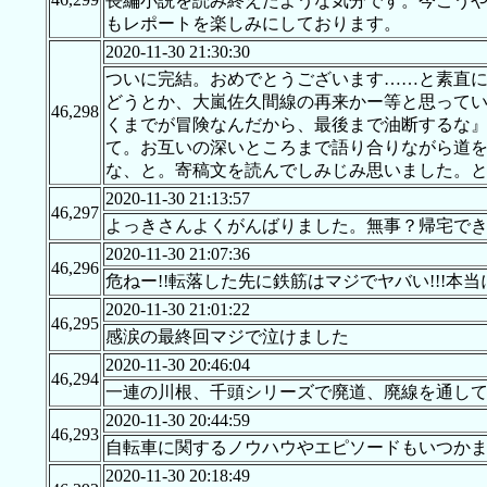
長編小説を読み終えたような気分です。今こう
もレポートを楽しみにしております。
2020-11-30 21:30:30
ついに完結。おめでとうございます……と素直
どうとか、大嵐佐久間線の再来かー等と思って
46,298
くまでが冒険なんだから、最後まで油断するな』
て。お互いの深いところまで語り合りながら道
な、と。寄稿文を読んでしみじみ思いました。
2020-11-30 21:13:57
46,297
よっきさんよくがんばりました。無事？帰宅で
2020-11-30 21:07:36
46,296
危ねー!!転落した先に鉄筋はマジでヤバい!!!本
2020-11-30 21:01:22
46,295
感涙の最終回マジで泣けました
2020-11-30 20:46:04
46,294
一連の川根、千頭シリーズで廃道、廃線を通し
2020-11-30 20:44:59
46,293
自転車に関するノウハウやエピソードもいつか
2020-11-30 20:18:49