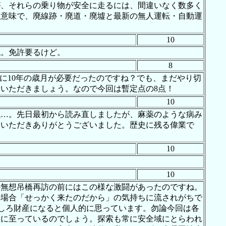
が、それらの乗り物が安全に走るには、間違いなく数多く
う意味で、廃線跡・廃道・廃墟と最新の無人運転・自動運
10
ね。免許要るけど。
8
に10年の歳月が必要だったのですね？でも、まだやり切
いただきましょう。なので今回は暫定点の8点！
10
ね…。先日最初から読み直しましたが、麻薬のような病み
ていただきありがとうございました。歴史に残る偉業で
10
10
の無想吊橋再訪の前にはこの様な激闘があったのですね。
の場合「せっかく来たのだから」の気持ちに流されがちで
むしろ財産になると個人的に思っています。勿論今回は各
在に至っているのでしょう。探索も常に安全域にとらわれ