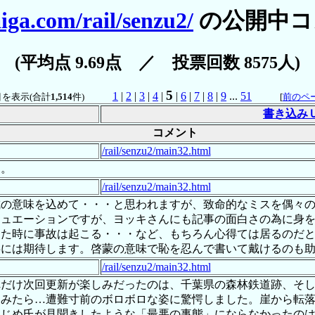
iga.com/rail/senzu2/
の公開中コ
(平均点 9.69点 ／ 投票回数 8575人)
5
1
|
2
|
3
|
4
|
|
6
|
7
|
8
|
9
...
51
を表示(合計
1,514
件)
[
前のペ
書き込み
コメント
/rail/senzu2/main32.html
た。
/rail/senzu2/main32.html
戒の意味を込めて・・・と思われますが、致命的なミスを偶々
チュエーションですが、ヨッキさんにも記事の面白さの為に身
えた時に事故は起こる・・・など、もちろん心得ては居るのだ
事には期待します。啓蒙の意味で恥を忍んで書いて戴けるのも
/rail/senzu2/main32.html
れだけ次回更新が楽しみだったのは、千葉県の森林鉄道跡、そ
てみたら…遭難寸前のボロボロな姿に驚愕しました。崖から転
はじめ氏が見聞きしたような「最悪の事態」にならなかったの