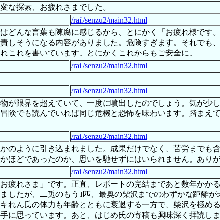
大変な探索、お疲れさまでした。
/rail/senzu2/main32.html
ではどんな言葉も陳腐に感じるから、とにかく「お疲れ様です
叱責しそうになる内容がありました。危険すぎます。それでも
忘れこれを書いています。とにかくこれからもご安全に。
/rail/senzu2/main32.html
/rail/senzu2/main32.html
の物が限界を超えていて、一度に噴出したのでしょう。気が少
む冒険でも読んでいれば同じ危機と恐怖を味わいます。踏まえ
/rail/senzu2/main32.html
るかのように引き込まれました。成果だけでなく、苦労までも
いかほどであったのか、思いを馳せずにはいられません。あり
/rail/senzu2/main32.html
てお疲れさま」です。正直、レポートの完結まであと数年かか
ましたが、二兎のもう1匹、最奥の柴沢までのわずかな距離が
キれん氏の体力も年齢とともに衰退する一方で、柴沢を極める
勝手に思っています。あと、はじめ氏の寄稿も興味深く拝読し