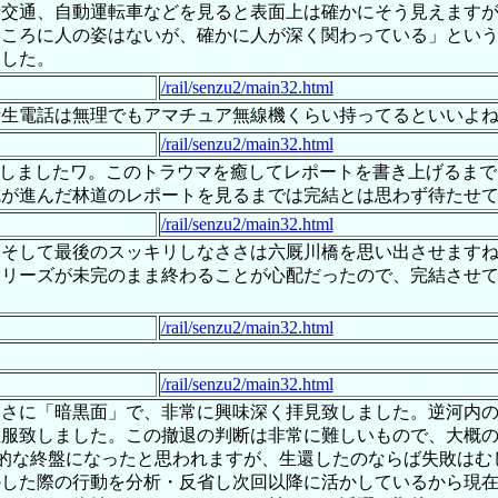
新交通、自動運転車などを見ると表面上は確かにそう見えます
ところに人の姿はないが、確かに人が深く関わっている」とい
ました。
/rail/senzu2/main32.html
衛生電話は無理でもアマチュア無線機くらい持ってるといいよ
/rail/senzu2/main32.html
い出しましたワ。このトラウマを癒してレポートを書き上げるまで
成が進んだ林道のレポートを見るまでは完結とは思わず待たせて
/rail/senzu2/main32.html
。そして最後のスッキリしなささは六厩川橋を思い出させます
シリーズが未完のまま終わることが心配だったので、完結させ
/rail/senzu2/main32.html
/rail/senzu2/main32.html
まさに「暗黒面」で、非常に興味深く拝見致しました。逆河内
敬服致しました。この撤退の判断は非常に難しいもので、大概
辱的な終盤になったと思われますが、生還したのならば失敗は
かした際の行動を分析・反省し次回以降に活かしているから現