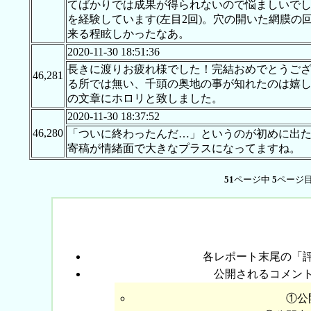
てばかりでは成果が得られないので悩ましいで
を経験しています(左目2回)。穴の開いた網膜の
来る程眩しかったなあ。
2020-11-30 18:51:36
長きに渡りお疲れ様でした！完結おめでとうご
46,281
る所では無い、千頭の奥地の事が知れたのは嬉
の文章にホロリと致しました。
2020-11-30 18:37:52
46,280
「ついに終わったんだ…」というのが初めに出
寄稿が情緒面で大きなプラスになってますね。
51
ページ中
5
ページ目
各レポート末尾の「
公開されるコメン
①公