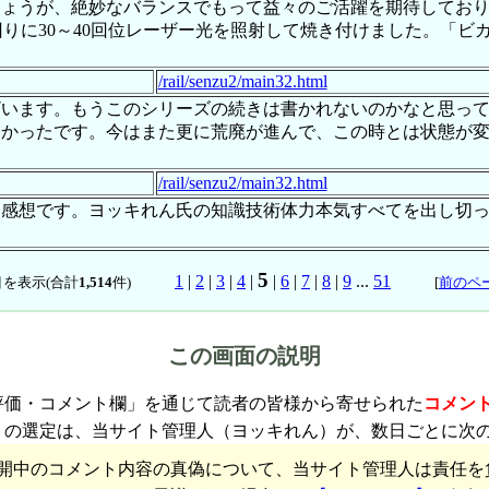
しょうが、絶妙なバランスでもって益々のご活躍を期待してお
回りに30～40回位レーザー光を照射して焼き付けました。「
/rail/senzu2/main32.html
ざいます。もうこのシリーズの続きは書かれないのかなと思っ
しかったです。今はまた更に荒廃が進んで、この時とは状態が
/rail/senzu2/main32.html
た感想です。ヨッキれん氏の知識技術体力本気すべてを出し切
5
1
|
2
|
3
|
4
|
|
6
|
7
|
8
|
9
...
51
を表示(合計
1,514
件)
[
前のペ
この画面の説明
評価・コメント欄」を通じて読者の皆様から寄せられた
コメン
トの選定は、当サイト管理人（ヨッキれん）が、数日ごとに次
開中のコメント内容の真偽について、当サイト管理人は責任を