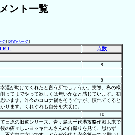
メント一覧
ージ
] [
次のページ
]
ＵＲＬ
点数
8
8
の幸運が助けてくれたと言う所でしょうか。実際、私の様
を削ってまでやって欲しくは無いかなと感じています。初
と思います。昨今のコロナ禍もそうですが、慣れてくると
助かります。くれぐれも自分を大切に。
10
して日原の旧道シリーズ、青ヶ島大千代港攻略作戦以来で
落後の痛々しいヨッキれんさんの自撮りを見て、思わず
は、不幸中の幸いです。どうぞ今後も安全第一でお願いし