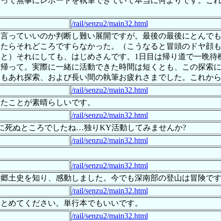
やって無事にレポートを執筆できていて本当に何よりです。こ
/rail/senzu2/main32.html
に言っていいのか判断し難い展開ですが。最後の最後にとんで
いたらそれどころですらなかった。（こうなると冒頭のドヤ顔
と）それにしても、はじめさんです。1日目は帰り道で一晩待
を帰って。実際に一緒に活動できた時間は短くとも、この探索
ともあれ探索、および長い間の執筆お疲れさまでした。これか
/rail/senzu2/main32.html
きたことが素晴らしいです。
/rail/senzu2/main32.html
当に死ぬところでしたね…独りKY活動してみませんか?
/rail/senzu2/main32.html
/rail/senzu2/main32.html
て郷土史を知り、感動しました。今でも深南部の登山は冒険で
/rail/senzu2/main32.html
まとめてください。単行本でもいいです。
/rail/senzu2/main32.html