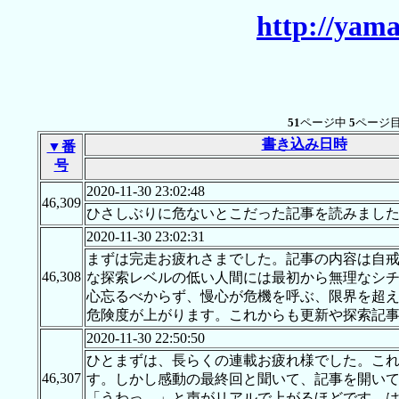
http://yama
51
ページ中
5
ページ目
書き込み日時
▼番
号
2020-11-30 23:02:48
46,309
ひさしぶりに危ないとこだった記事を読みまし
2020-11-30 23:02:31
まずは完走お疲れさまでした。記事の内容は自
46,308
な探索レベルの低い人間には最初から無理なシ
心忘るべからず、慢心が危機を呼ぶ、限界を超
危険度が上がります。これからも更新や探索記
2020-11-30 22:50:50
ひとまずは、長らくの連載お疲れ様でした。こ
46,307
す。しかし感動の最終回と聞いて、記事を開い
「うわっ…」と声がリアルで上がるほどです。