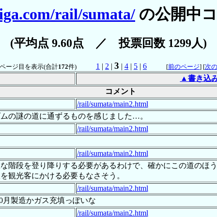
iga.com/rail/sumata/
の公開中コ
(平均点 9.60点 ／ 投票回数 1299人)
3
1
|
2
|
|
4
|
5
|
6
ページ目を表示(合計
172
件)
[
前のページ
] [
次
▲書き込
コメント
/rail/sumata/main2.html
ダムの謎の道に通ずるものを感じました…。
/rail/sumata/main2.html
/rail/sumata/main2.html
急な階段を登り降りする必要があるわけで、確かにこの道のほ
限を観光客にかける必要もなさそう。
/rail/sumata/main2.html
の10月製造かガス充填っぽいな
/rail/sumata/main2.html