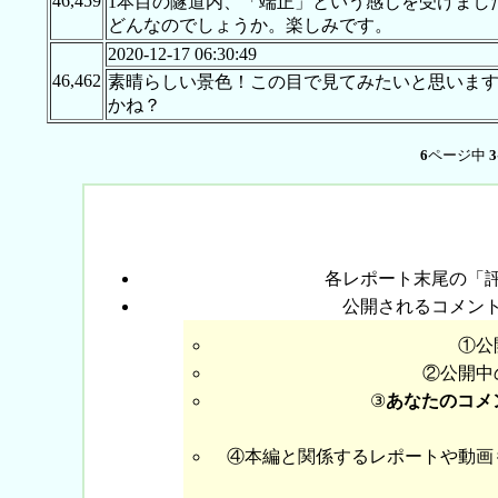
46,459
1本目の隧道内、「端正」という感じを受けまし
どんなのでしょうか。楽しみです。
2020-12-17 06:30:49
46,462
素晴らしい景色！この目で見てみたいと思いま
かね？
6
ページ中
3
各レポート末尾の「
公開されるコメン
①公
②公開中
③
あなたのコメ
④本編と関係するレポートや動画