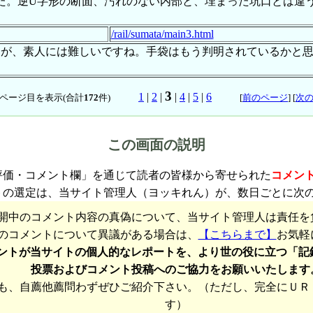
た。逆U字形の断面、汚れのない内部と、埋まった坑口とは違
/rail/sumata/main3.html
すが、素人には難しいですね。手袋はもう判明されているかと
3
1
|
2
|
|
4
|
5
|
6
ページ目を表示(合計
172
件)
[
前のページ
] [
次
この画面の説明
評価・コメント欄」を通じて読者の皆様から寄せられた
コメン
トの選定は、当サイト管理人（ヨッキれん）が、数日ごとに次
開中のコメント内容の真偽について、当サイト管理人は責任を
のコメントについて異議がある場合は、
【こちらまで】
お気軽
ントが当サイトの個人的なレポートを、より世の役に立つ「記
投票およびコメント投稿へのご協力をお願いいたします
も、自薦他薦問わずぜひご紹介下さい。（ただし、完全にＵＲ
す）