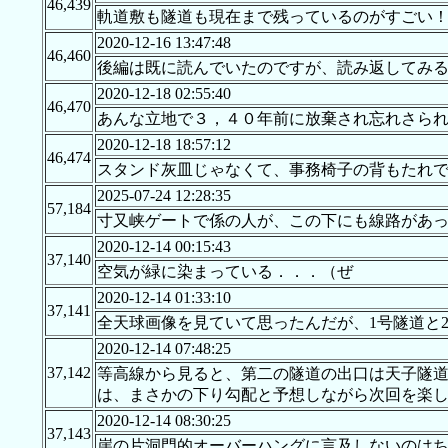
46,439
軌道敷も隧道も現在まで残っているのがすごい
2020-12-16 13:47:48
46,460
後編は既に読んでいたのですが、読み返してみ
2020-12-18 02:55:40
46,470
あんな立地で３，４０年前に放棄され忘れさら
2020-12-18 18:57:12
46,474
スタンド灰皿じゃなくて、事務椅子の背もたれ
2025-07-24 12:28:35
57,184
寸又峡ゲートで係の人が、この下にも線路があ
2020-12-14 00:15:43
37,140
空気が緑に染まっている．．．（ぜ
2020-12-14 01:33:10
37,141
全天球画像を見ていて思ったんだが、1号隧道と
2020-12-14 07:48:25
37,142
等高線から見ると、第二の隧道の出口は天子隧
は、まさかの下り勾配と予想しながら次回を楽
2020-12-14 08:30:25
37,143
崖の片洞門的オーバーハングに言及しないのは