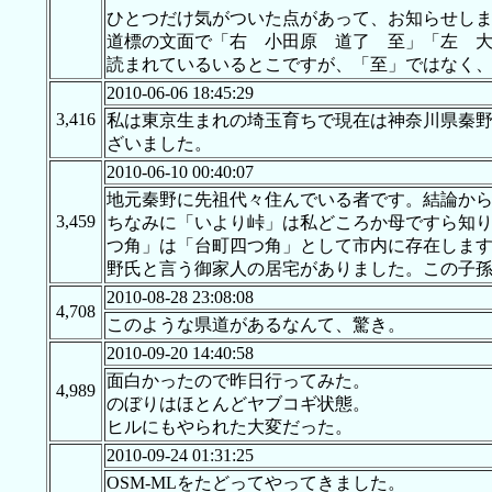
ひとつだけ気がついた点があって、お知らせし
道標の文面で「右 小田原 道了 至」「左 
読まれているいるとこですが、「至」ではなく
2010-06-06 18:45:29
3,416
私は東京生まれの埼玉育ちで現在は神奈川県秦
ざいました。
2010-06-10 00:40:07
地元秦野に先祖代々住んでいる者です。結論か
3,459
ちなみに「いより峠」は私どころか母ですら知
つ角」は「台町四つ角」として市内に存在しま
野氏と言う御家人の居宅がありました。この子
2010-08-28 23:08:08
4,708
このような県道があるなんて、驚き。
2010-09-20 14:40:58
面白かったので昨日行ってみた。
4,989
のぼりはほとんどヤブコギ状態。
ヒルにもやられた大変だった。
2010-09-24 01:31:25
OSM-MLをたどってやってきました。