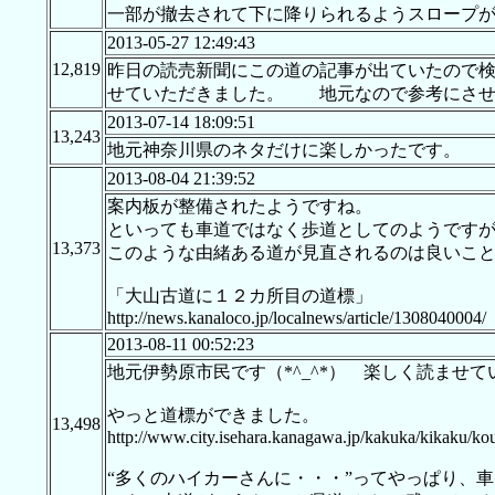
一部が撤去されて下に降りられるようスロープ
2013-05-27 12:49:43
12,819
昨日の読売新聞にこの道の記事が出ていたので
せていただきました。 地元なので参考にさ
2013-07-14 18:09:51
13,243
地元神奈川県のネタだけに楽しかったです。
2013-08-04 21:39:52
案内板が整備されたようですね。
といっても車道ではなく歩道としてのようです
13,373
このような由緒ある道が見直されるのは良いこ
「大山古道に１２カ所目の道標」
http://news.kanaloco.jp/localnews/article/1308040004/
2013-08-11 00:52:23
地元伊勢原市民です（*^_^*） 楽しく読ませ
やっと道標ができました。
13,498
http://www.city.isehara.kanagawa.jp/kakuka/kikaku/k
“多くのハイカーさんに・・・”ってやっぱり、車