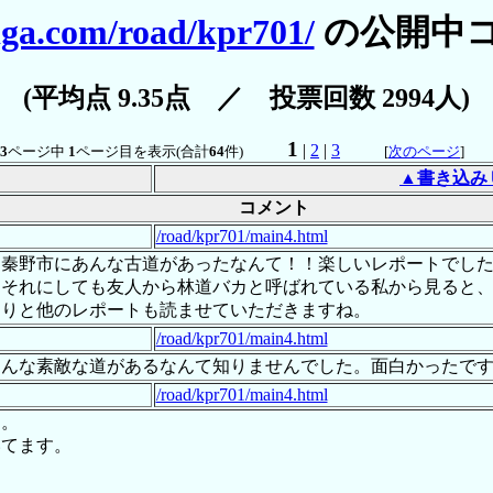
iga.com/road/kpr701/
の公開中
(平均点 9.35点 ／ 投票回数 2994人)
1
|
2
|
3
3
ページ中
1
ページ目を表示(合計
64
件)
[
次のページ
]
▲書き込み
コメント
/road/kpr701/main4.html
る秦野市にあんな古道があったなんて！！楽しいレポートでし
。それにしても友人から林道バカと呼ばれている私から見ると
くりと他のレポートも読ませていただきますね。
/road/kpr701/main4.html
こんな素敵な道があるなんて知りませんでした。面白かったで
/road/kpr701/main4.html
す。
いてます。