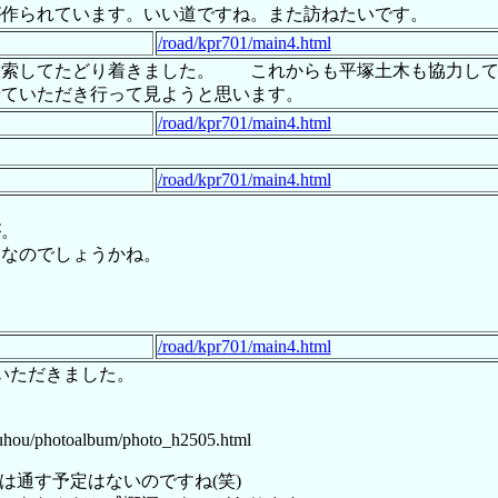
が作られています。いい道ですね。また訪ねたいです。
/road/kpr701/main4.html
検索してたどり着きました。 これからも平塚土木も協力し
せていただき行って見ようと思います。
/road/kpr701/main4.html
/road/kpr701/main4.html
が。
となのでしょうかね。
/road/kpr701/main4.html
ていただきました。
ouhou/photoalbum/photo_h2505.html
は通す予定はないのですね(笑)