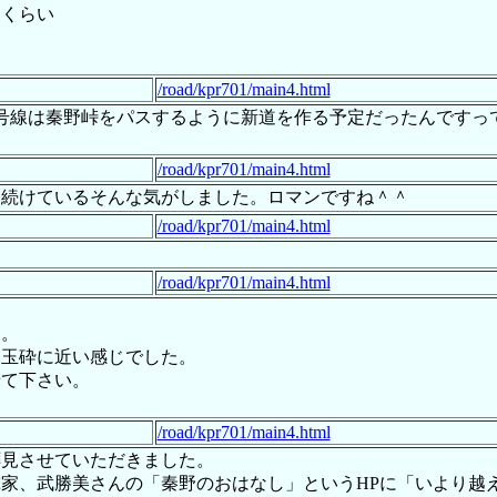
るくらい
/road/kpr701/main4.html
線は秦野峠をパスするように新道を作る予定だったんですって(チ
/road/kpr701/main4.html
ち続けているそんな気がしました。ロマンですね＾＾
/road/kpr701/main4.html
/road/kpr701/main4.html
た。
、玉砕に近い感じでした。
せて下さい。
/road/kpr701/main4.html
拝見させていただきました。
家、武勝美さんの「秦野のおはなし」というHPに「いより越