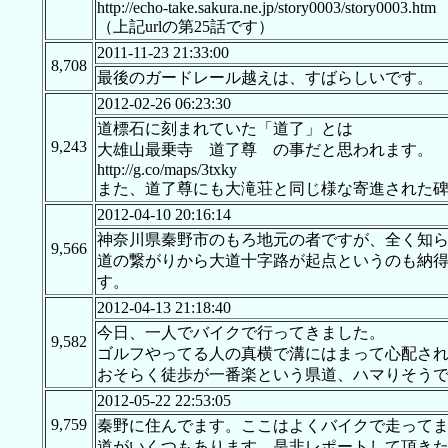
http://echo-take.sakura.ne.jp/story0003/story0003.htm
（上記urlの第25話です）
2011-11-23 21:33:00
8,708
最後のガードレール越えは、すばらしいです。
2012-02-26 06:23:30
道標石に刻まれていた「道了」とは
9,243
大雄山最乗寺 道了尊 の事だと思われます。
http://g.co/maps/3txky
また、道了尊にも大滝荘と同じ様な寄進された
2012-04-10 20:16:14
神奈川県秦野市のもろ地元の者ですが、全く知
9,566
道の繋がりから大道十字路が起点というのも納
す。
2012-04-13 21:18:40
今日、一人でバイクで行ってきました。
9,582
ゴルフやってる人の真横で溝にはまって心配さ
おそらく徒歩が一番楽という県道、ハマりそう
2012-05-22 22:53:05
9,759
秦野に住んでます。ここはよくバイクで走って
道がいくつもあります。是非レポートして頂き