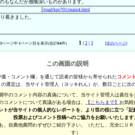
るのもなんだか感慨深いものがあります。
/road/kpr701/main4.html
どり着きました。
1
|
2
|
3
3
ページ中
1
ページ目を表示(合計
64
件)
[
次のページ
]
この画面の説明
評価・コメント欄」を通じて読者の皆様から寄せられた
コメン
トの選定は、当サイト管理人（ヨッキれん）が、数日ごとに次
開中のコメント内容の真偽について、当サイト管理人は責任を
のコメントについて異議がある場合は、
【こちらまで】
お気軽
ントが当サイトの個人的なレポートを、より世の役に立つ「記
投票およびコメント投稿へのご協力をお願いいたします
も、自薦他薦問わずぜひご紹介下さい。（ただし、完全にＵＲ
す）