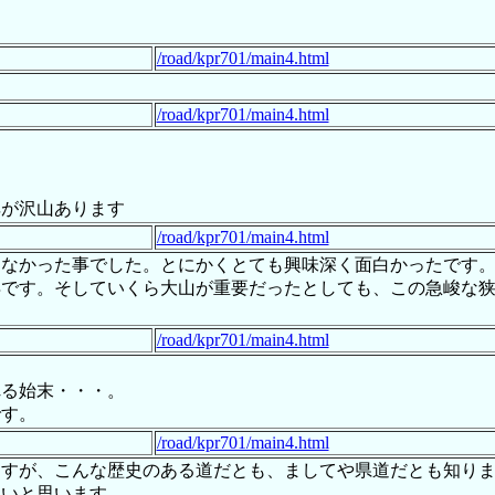
/road/kpr701/main4.html
/road/kpr701/main4.html
碑が沢山あります
/road/kpr701/main4.html
らなかった事でした。とにかくとても興味深く面白かったです
得です。そしていくら大山が重要だったとしても、この急峻な
/road/kpr701/main4.html
れる始末・・・。
です。
/road/kpr701/main4.html
ますが、こんな歴史のある道だとも、ましてや県道だとも知り
たいと思います。