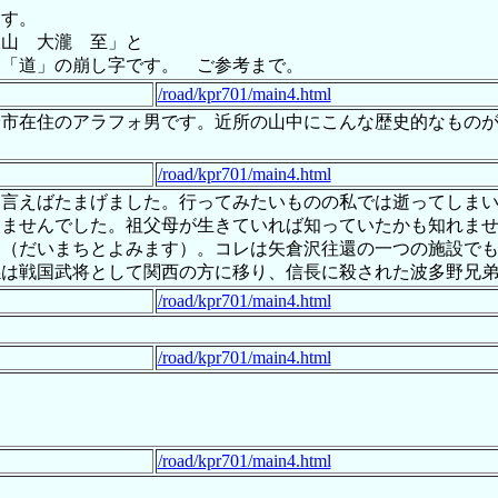
ます。
大山 大瀧 至」と
、「道」の崩し字です。 ご参考まで。
/road/kpr701/main4.html
野市在住のアラフォ男です。近所の山中にこんな歴史的なもの
/road/kpr701/main4.html
ら言えばたまげました。行ってみたいものの私では逝ってしま
りませんでした。祖父母が生きていれば知っていたかも知れま
す（だいまちとよみます）。コレは矢倉沢往還の一つの施設で
孫は戦国武将として関西の方に移り、信長に殺された波多野兄
/road/kpr701/main4.html
/road/kpr701/main4.html
/road/kpr701/main4.html