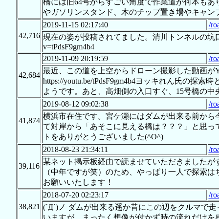
橋には旧64号からすごい角度で作業道が何本もあ
やガソリンスタンド、木のチップ置き場やキャン
2019-11-15 02:17:40
/ro
42,716
現在の姿が投稿されてました。清川トンネルの坑口付近も大分変わ
v=tPdsF9gm4b4
2019-11-09 20:19:59
/ro
最近、この道を上空からドローン撮影した動画がYo
42,684
https://youtu.be/tPdsF9gm4b4ヨ
ようです。あと、高畑側の入口すぐ、15号橋の
2019-08-12 09:02:38
/ro
横浜市在住です。宮ケ瀬にはダムが出来る前から
41,874
て対岸から「あそこに見える橋は？？？」と思っ
トをありがとうございました(^O^)
2018-08-23 21:34:11
/ro
某ネット掲示板経由で読ませていただきましたが
39,116
（中年ですが笑）のため、やっぱり一人で探索は
お願いいたします！
2018-07-20 02:23:17
/ro
38,821
(´Д`)ノ ダムが出来る遥か昔にこの辺をクルマ
いますが、まったく想像が付かず時の流れだけを