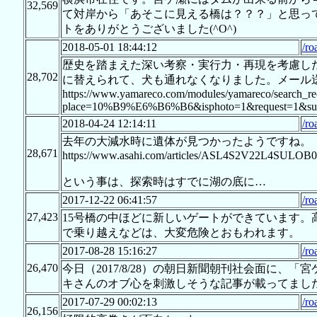
32,569
て対岸から「あそこに見える橋は？？？」と思っ
トをありがとうございました(^O^)
2018-05-01 18:44:12
/ro
歴史を踏まえた深い考察・実行力・再現を考慮し
28,702
に替えられて、犬も通れなくなりました。メール
https://www.yamareco.com/modules/yamareco/search_re
place=10%B9%E6%B6%B6&isphoto=1&request=1&sub
2018-04-24 12:14:11
/ro
去年の大減水時に遺体が見つかったようですね。
28,671
https://www.asahi.com/articles/ASL4S2V22L4SULOB0
という事は、探索時はすでに湖の底に…
2017-12-22 06:41:57
/ro
27,423
15号橋の中ほどに新しいゲートができています。
で乗り越えなどは、大変危険とおもわれます。
2017-08-28 15:16:27
/ro
26,470
今日（2017/8/28）の朝日新聞朝刊社会面に
キさんのオブ心を刺激しそうな記事が載ってまし
2017-07-29 00:02:13
/ro
26,156