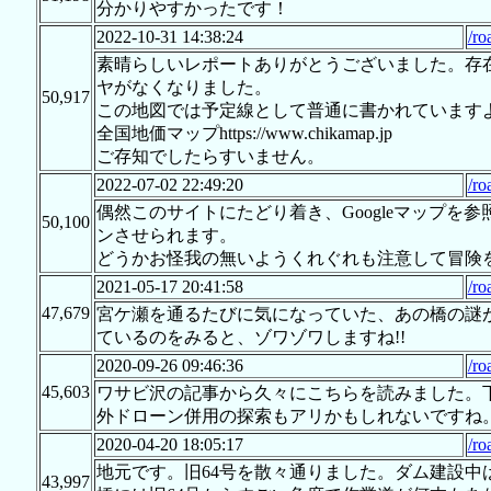
分かりやすかったです！
2022-10-31 14:38:24
/ro
素晴らしいレポートありがとうございました。存
ヤがなくなりました。
50,917
この地図では予定線として普通に書かれています
全国地価マップhttps://www.chikamap.jp
ご存知でしたらすいません。
2022-07-02 22:49:20
/ro
偶然このサイトにたどり着き、Googleマップ
50,100
ンさせられます。
どうかお怪我の無いようくれぐれも注意して冒険
2021-05-17 20:41:58
/ro
47,679
宮ケ瀬を通るたびに気になっていた、あの橋の謎
ているのをみると、ゾワゾワしますね!!
2020-09-26 09:46:36
/ro
45,603
ワサビ沢の記事から久々にこちらを読みました。下
外ドローン併用の探索もアリかもしれないですね
2020-04-20 18:05:17
/ro
地元です。旧64号を散々通りました。ダム建設
43,997