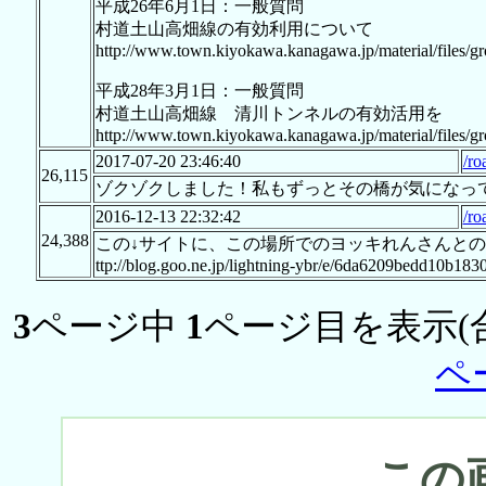
平成26年6月1日：一般質問
村道土山高畑線の有効利用について
http://www.town.kiyokawa.kanagawa.jp/material/files/g
平成28年3月1日：一般質問
村道土山高畑線 清川トンネルの有効活用を
http://www.town.kiyokawa.kanagawa.jp/material/files/g
2017-07-20 23:46:40
/ro
26,115
ゾクゾクしました！私もずっとその橋が気になっ
2016-12-13 22:32:42
/ro
24,388
この↓サイトに、この場所でのヨッキれんさんとの
ttp://blog.goo.ne.jp/lightning-ybr/e/6da6209bedd10b18
3
ページ中
1
ページ目を表示(
ペ
この