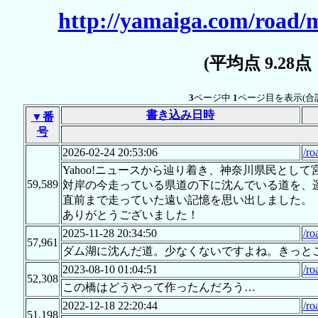
http://yamaiga.com/road/
(平均点 9.28
3
ページ中
1
ページ目を表示(合
書き込み日時
▼番
号
2026-02-24 20:53:06
/ro
Yahoo!ニュースから辿り着き、神奈川県民とし
59,589
対岸の今走っている県道の下に沈んでいる道を、
直前まで走っていた遠い記憶を思い出しました。
ありがとうございました！
2025-11-28 20:34:50
/ro
57,961
ダム湖に沈んだ道。少なくないですよね。きっと
2023-08-10 01:04:51
/ro
52,308
この橋はどうやって作ったんだろう…
2022-12-18 22:20:44
/ro
51,198