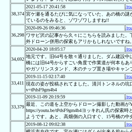
2021-05-17 20:41:58
/ro
38,374
宮ケ瀬を通るたびに気になっていた、あの橋の謎
ているのをみると、ゾワゾワしますね!!
2020-09-26 09:46:36
/ro
36,298
ワサビ沢の記事から久々にこちらを読みました。下
外ドローン併用の探索もアリかもしれないですね
2020-04-20 18:05:17
/ro
地元です。旧64号を散々通りました。ダム建設
34,692
橋には旧64号からすごい角度で作業道が何本もあ
やガソリンスタンド、木のチップ置き場やキャン
2019-11-15 02:17:40
/ro
33,411
現在の姿が投稿されてました。清川トンネルの坑口付近も大分変わ
v=tPdsF9gm4b4
2019-11-09 20:19:59
/ro
最近、この道を上空からドローン撮影した動画がYo
33,379
https://youtu.be/tPdsF9gm4b4ヨ
ようです。あと、高畑側の入口すぐ、15号橋の
2019-08-12 09:02:38
/ro
横浜市在住です。宮ケ瀬にはダムが出来る前から