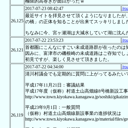
極限的高巻きが面白かったｗ
2017-07-23 08:42:47
/ro
最近サイトを拝見させて頂くようになりましたが
26,125
の橋」の正体を知ることが出来てスッキリしまし
ちなみに今、宮ヶ瀬湖は大減水していて湖に沈ん
2017-07-22 23:53:23
/ro
首都圏にこんなにすごい未成道路群が在ったのは
26,121
因みに、富津市の磯根崎の未成道路はご存知でし
初見ですが、楽しく見させて頂きました。
2017-07-22 04:34:00
/ro
清川村議会でも定期的に質問に上がってるみたい
平成17年11月21日：審議結果
平成17年度（仮称）村道土山高畑線8号橋新設工事
http://www.town.kiyokawa.kanagawa.jp/soshiki/gikaizi
平成23年9月1日：一般質問
（仮称）村道土山高畑線新設事業の進捗状況は
26,119
http://www.town.kiyokawa.kanagawa.jp/material/files/g