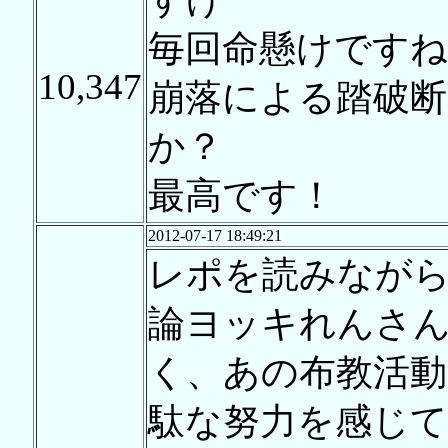
毎回命懸けですね
10,347
崩落による踏破
か？
最高です！
2012-07-17 18:49:21
レポを読みなが
論ヨッキれんさ
く、あの布教活
駄な努力を感じ