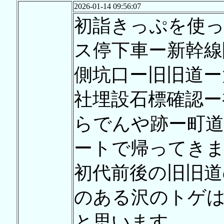
2026-01-14 09:56:07
初詣きっぷを使
ス停下車ー新幹線
側坑口ー旧旧道ー
社埋設石標確認ー
らでんや跡ー町道
ートで帰ってき
初代前後の旧旧道
のある沢のトゲ
と思います。