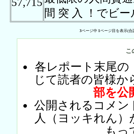
57,715
間 突 入 ！でビ
3
ページ中
1
ページ目を表示(合
こ
各レポート末尾の
じて読者の皆様か
部を公
公開されるコメン
人（ヨッキれん）
もっ