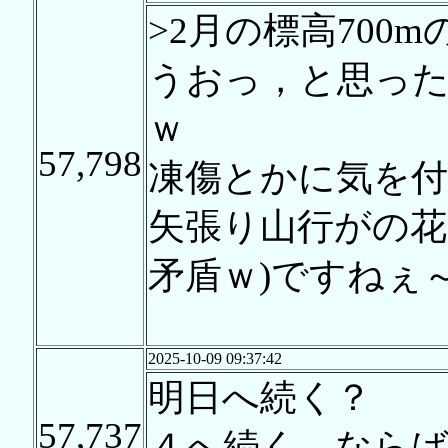
>2月の標高700
うおっ，と思っ
ｗ
57,798
凍傷とかに気を付
矢張り山行がの花
矛盾ｗ)ですねぇ
2025-10-09 09:37:42
明日へ続く？
57,737
４へ続く なら