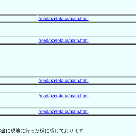
/road/ozetokura/main.html
/road/ozetokura/main.html
/road/ozetokura/main.html
/road/ozetokura/main.html
/road/ozetokura/main.html
本当に現地に行った様に感じております。