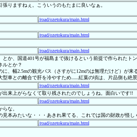
引張りますねぇ。こういうのもたまに良いなぁ。
/road/ozetokura/main.html
/road/ozetokura/main.html
/road/ozetokura/main.html
）とか、国道401号が福島まで抜けるという前提で作られたト
ネルとか？
に、幅2.5mの観光バス（さすがに12mのは無理だけど）が
車との離合で肝を冷やすため......紅葉の頃は、片品側も絶
/road/ozetokura/main.html
出来上がらなくて取り残されたのでしょうね。面白いです!!
/road/ozetokura/main.html
からな。
の見本みたいな・・・あきれ果てる、これでは国の財政が怪し
/road/ozetokura/main.html