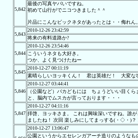
最後の写真ヤバいですね。
5,842
初めて山行がでニコつきました＾＾
片品にこんなビックネタがあったとは・・侮れん
2010-12-26 23:42:59
5,843
将来の有料道路か?
2010-12-26 23:54:46
5,844
こういうネタも大好き。
つか、よく見つけたねー
2010-12-27 00:11:19
5,845
素晴らしいヨッキくん！ 君は英雄だ！ 大変な
2010-12-27 03:44:41
5,846
（公園など）バカどもには ちょうどいい目くら
と、脳内でムスカが言っております・・・
2010-12-27 04:11:16
5,847
拝啓、ヨッキさま。 これは興味深いですね。誰が
ましたね！ 次回 楽しみにしてまっする(・◇・)？ F
2010-12-27 13:06:47
公園というからエセレンガアーチ造りのようなも