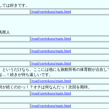
しては好きです。
/road/ozetokura/main.html
馬県人
/road/ozetokura/main.html
/road/ozetokura/main.html
/road/ozetokura/main.html
、というだけなら、ここには他にも旅館所有の体育館が点在し
は…！続きが待ち遠しいです。
/road/ozetokura/main.html
何が続くのかっ！？オチは何なんだっ！次回を期待。
/road/ozetokura/main.html
/road/ozetokura/main.html