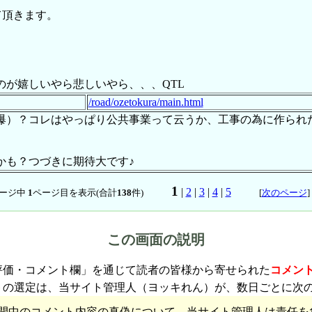
て頂きます。
が嬉しいやら悲しいやら、、、QTL
/road/ozetokura/main.html
（爆）？コレはやっぱり公共事業って云うか、工事の為に作られ
かも？つづきに期待大です♪
1
|
2
|
3
|
4
|
5
ージ中
1
ページ目を表示(合計
138
件)
[
次のページ
この画面の説明
評価・コメント欄」を通じて読者の皆様から寄せられた
コメン
トの選定は、当サイト管理人（ヨッキれん）が、数日ごとに次
開中のコメント内容の真偽について、当サイト管理人は責任を