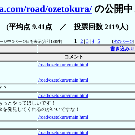
a.com/road/ozetokura/
の公開中
(平均点 9.41点 ／ 投票回数 2119人)
1
|
2
|
3
|
4
|
5
ージ中
1
ページ目を表示(合計
138
件)
[
次のページ
書き込みＵ
コメント
/road/ozetokura/main.html
/road/ozetokura/main.html
？？
/road/ozetokura/main.html
もっとやってほしいです！
タを発見してくれるのがいいですな！
/road/ozetokura/main.html
/road/ozetokura/main.html