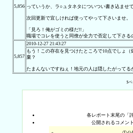
5,856
っていうか、ラ○ュタネタについつい書き込ませ
次回更新で宜しければ使ってやって下さいませ。
「見ろ！俺がゴミの様だ!!」
職場でコレを使うと同僚が全力で否定して下さるの
2010-12-27 21:43:27
もう！この存在を見つけたところで10点でしょ
5,857
棄？
たまんないですねぇ！地元の人は隠したがってる
5
ペ
各レポート末尾の「
公開されるコメン
①公