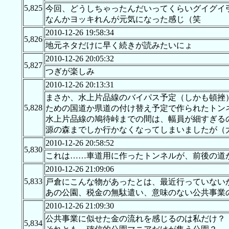
5,825
今回、どうしちゃったんだいってくらいグイグイ
なんかヨッキれんが元気になった感じ（笑
2010-12-26 19:58:34
5,826
地元ネタだけに早く続きが読みたいにょ
2010-12-26 20:05:32
5,827
つぎが楽しみ
2010-12-26 20:13:31
まさか、水上片品線のバイパス予定（しかも頓挫
5,828
ための国道か県道の付け替え予定で作られたトン
水上片品線の鳩待峠までの間は、幅員が細すぎるの
源の森までしか行かなくなってしまいましたが（大型
2010-12-26 20:58:52
5,830
これは……車道用に作ったトンネルが、前後の道が
2010-12-26 21:09:06
5,833
戸倉にこんな物があったとは、最近行っていない
あの公園、税金の無駄遣い、意味のない公共事業
2010-12-26 21:09:30
公共事業に似せた金の流れを感じるのは私だけ？
5,834