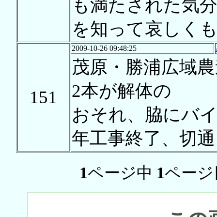
も満たされた気
を知って哀しくも
2009-10-26 09:48:25
茂原・勝浦広域農
2本が解体の
151
おそれ、脇にバイ
年工事終了、切通
1
ページ中
1
ページ