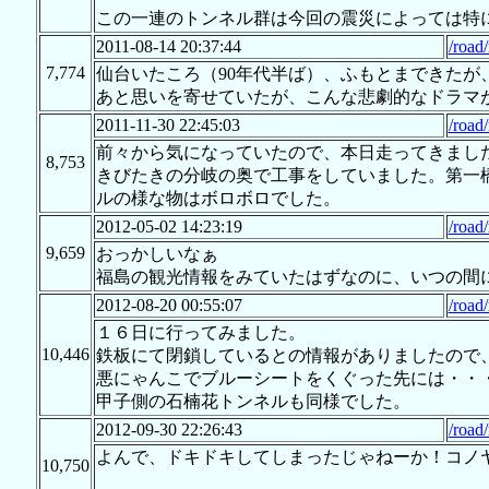
この一連のトンネル群は今回の震災によっては特
2011-08-14 20:37:44
/road
7,774
仙台いたころ（90年代半ば）、ふもとまできた
あと思いを寄せていたが、こんな悲劇的なドラマ
2011-11-30 22:45:03
/road
前々から気になっていたので、本日走ってきまし
8,753
きびたきの分岐の奥で工事をしていました。第一
ルの様な物はボロボロでした。
2012-05-02 14:23:19
/road
9,659
おっかしいなぁ
福島の観光情報をみていたはずなのに、いつの間
2012-08-20 00:55:07
/road
１６日に行ってみました。
10,446
鉄板にて閉鎖しているとの情報がありましたので
悪にゃんこでブルーシートをくぐった先には・・
甲子側の石楠花トンネルも同様でした。
2012-09-30 22:26:43
/road
よんで、ドキドキしてしまったじゃねーか！コノ
10,750