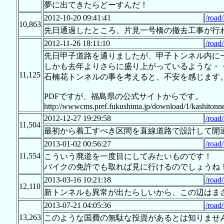
夢に出てきたらどーすんだ！
2012-10-20 09:41:41
/road
10,863
先日通過したところ、片見一号橋の撤去工事が行
2012-11-26 18:11:10
/road
先日甲子道路を通りましたが、甲子トンネル内に
しかも去年よりさらに盛り上がっているような・
11,125
石楠花トンネルの事を考えると、不安を感じます
PDFですが、福島県の公式サイトからです。
http://wwwcms.pref.fukushima.jp/download/1/kashitonne
2012-12-27 19:29:58
/road
11,504
最初から着工すべき区間を直線道路で設計して開
2013-01-02 00:56:27
/road
11,554
こういう廃道を一度目にしてみたいものです！
バイクの免許でも取れば見に行けるのでしょうね
2013-03-16 10:21:18
/road
12,110
新トンネルも異常が出たらしいから、この辺はま
2013-07-21 04:05:36
/road
13,263
このような国費の無駄な投資があるとは知りませ