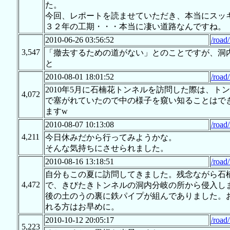
た。
今回、レポートを読ませていただき、本当にスッ
３２年の工期・・・本当に凄い道路なんですね。
2010-06-26 03:56:52
/road
3,547
「撤去するための道がない」とのことですが、洞
と
2010-08-01 18:01:52
/road
2010年5月に石楠花トンネルを訪問した際は、
4,072
で塞がれていたので中の様子を窺い知ることはで
ますw
2010-08-07 10:13:08
/road
4,211
今日休みだから行ってみようかな。
そんな気持ちにさせられました。
2010-08-16 13:18:51
/road
自分もこの夏に訪問してきました。残念ながら石
4,472
で、きびたきトンネルの洞内分岐の所から侵入しま
後の土のうの裏に鉄パイプが組んでありました。
れる方はお早めに。
2010-10-12 20:05:17
/road
5,223