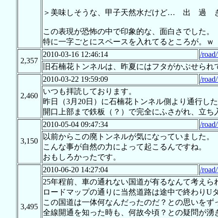
＞美味しそうな、甲子天然水だけど… 出 過 
この表現が恐怖の中で印象的な、面白さでした。
特に一字ごとにスペースを入れてるところが。ｗ
2010-03-16 12:46:14
/road
2,357
旧石楠花トンネルは、昨夏にはフタがかぶせられていました。 h
2010-03-22 19:59:09
/road
いつも拝読しております。
2,460
昨日（3月20日）に石楠花トンネル側より通行し
開口上部まで鉄板（？）で完全にふさがれ、立ち
2010-05-04 09:47:34
/road
以前からこの廃トンネルが気になっていました。
3,150
こんな事が自然の力によって起こるんですね。
おもしろかったです。
2010-06-20 14:27:04
/road
25年程前、車の通れない国道が有るなんて考えら
ロードマップの通りに当然道路は途中で終わりU
この国道は一体何なんだったのだ？との思いをず
3,495
全線開通を知った時も、何故今頃？との疑問が湧