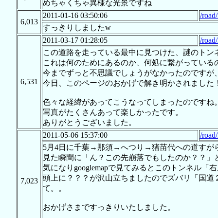
めちゃくちゃ異様な光景ですね
2011-01-16 03:50:06
/road
6,013
すっきりしましたw
2011-03-17 01:28:05
/road
この道路を走っている最中に見つけた、謎のトン
これは何のためにあるのか、何処に繋がっている
今までずっと不思議でしょうがなかったのですが
6,531
今日、このページのおかげで解き明かされました
色々な経緯があってこうなってしまったのですね
写真がたくさんあって楽しかったです。
ありがとうございました。
2011-05-06 15:37:00
/road
5月4日に千葉→那須→へつり→猪苗代への道す
見た瞬間に「ん？この先崩落でもしたのか？？」
気になりgooglemapで見てみるとこのトンネ
頭上に？？？が沢山立ちましたのでズバリ「国道
7,023
て。。
おかげさまですっきりいたしました。