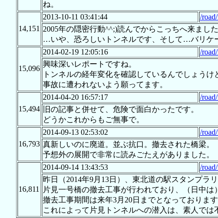
ね。
2013-10-11 03:41:44
/road
14,151
2005年の隠密行動^^;)読んでからこっちへ来まし
…いや、恐ろしいトンネルです、そして…バリケー
2014-02-19 12:05:16
/road
興味深いレポートですね。
15,096
トンネルの経年変化を確認しているんでしょうけ
事故に遭われないよう願ってます。
2014-04-20 16:57:17
/road
15,494
旧の記事と併せて、危険で面白かったです。
どうかこれからもご無事で。
2014-09-13 02:53:02
/road
16,793
真新しいのに廃道。並ぶ抗口。撤去された橋梁。
予想外の展開で非常に読みごたえがありました。
2014-09-14 13:43:53
/road
昨日（2014年9月13日）、東北道の駅スタンプ
16,811
片見一号橋の撤去工事が行われており、（日中は
撤去工事期間は来年3月20日までとなっておりま
これによって片見トンネルへの潜入は、素人では