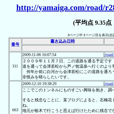
http://yamaiga.com/road/r2
(平均点 9.35
3
ページ中
1
ページ目を表示(合
書き込み日時
番号
2009-11-06 16:07:54
/road
２００９年１１月７日、この道路を通る予定です
311
道を通って会津若松から芦ノ牧温泉へ行くのより
何年か前に白河から会津若松にこの道路を通ろう
非恨みを晴らしたいです。
2009-12-10 19:38:29
/road
ここでこのトンネルにものすごい興味を抱き、調
すると残念なことに、某ブログによると、石楠花
ね。
663
地元が栃木で行こうと思えば行けたために残念で