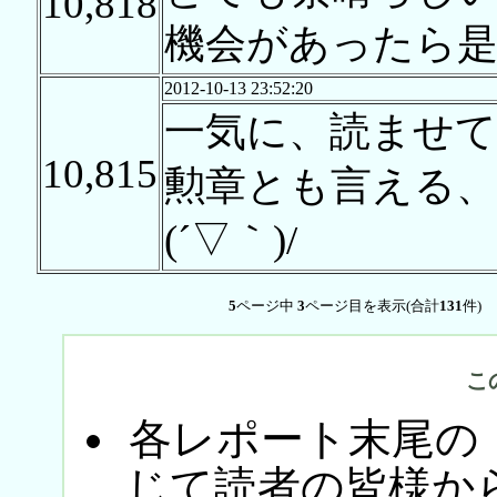
10,818
機会があったら
2012-10-13 23:52:20
一気に、読ませ
10,815
勲章とも言える、
(´▽｀)/
5
ページ中
3
ページ目を表示(合計
131
件)
こ
各レポート末尾の
じて読者の皆様か