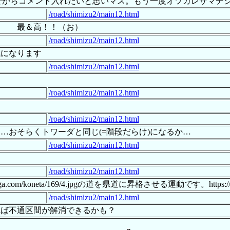
読んでからコメント入れたいと思いマス。もう一度オツカレサマデ
/road/shimizu2/main12.html
 最＆高！！（お）
/road/shimizu2/main12.html
気になります
/road/shimizu2/main12.html
/road/shimizu2/main12.html
/road/shimizu2/main12.html
…おそらくトワーダと同じ(=階段だらけ)になるか…
/road/shimizu2/main12.html
/road/shimizu2/main12.html
a.com/koneta/169/4.jpgの道を県道に昇格させる運動です。ht
/road/shimizu2/main12.html
れば不通区間が解消できるかも？