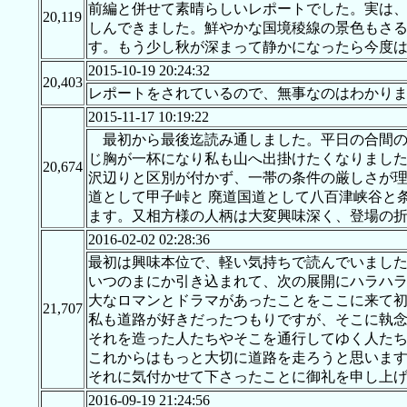
前編と併せて素晴らしいレポートでした。実は
20,119
しんできました。鮮やかな国境稜線の景色もさ
す。もう少し秋が深まって静かになったら今度
2015-10-19 20:24:32
20,403
レポートをされているので、無事なのはわかり
2015-11-17 10:19:22
最初から最後迄読み通しました。平日の合間のみ
じ胸が一杯になり私も山へ出掛けたくなりました(
20,674
沢辺りと区別が付かず、一帯の条件の厳しさが
道として甲子峠と 廃道国道として八百津峡谷と
ます。又相方様の人柄は大変興味深く、登場の
2016-02-02 02:28:36
最初は興味本位で、軽い気持ちで読んでいまし
いつのまにか引き込まれて、次の展開にハラハ
大なロマンとドラマがあったことをここに来て
21,707
私も道路が好きだったつもりですが、そこに執
それを造った人たちやそこを通行してゆく人た
これからはもっと大切に道路を走ろうと思いま
それに気付かせて下さったことに御礼を申し上
2016-09-19 21:24:56