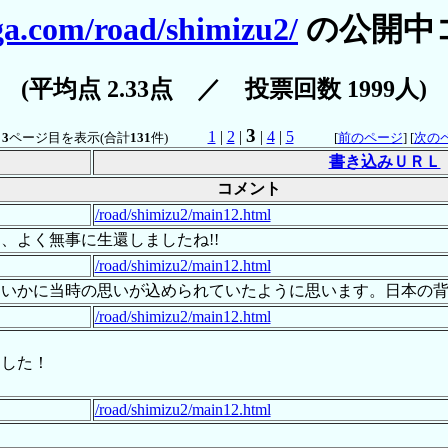
ga.com/road/shimizu2/
の公開中
(平均点 2.33点 ／ 投票回数 1999人)
3
1
|
2
|
|
4
|
5
中
3
ページ目を表示(合計
131
件)
[
前のページ
] [
次の
書き込みＵＲＬ
コメント
/road/shimizu2/main12.html
、よく無事に生還しましたね!!
/road/shimizu2/main12.html
にいかに当時の思いが込められていたように思います。日本の
/road/shimizu2/main12.html
ました！
/road/shimizu2/main12.html