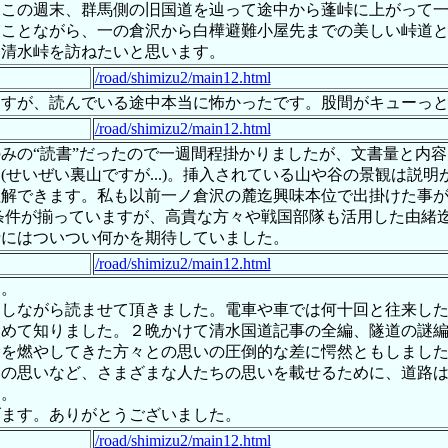
、この週末、群馬側の旧国道を辿って途中から蓬峠に上がって
ることながら、一の倉沢から白樺避難小屋先までの美しい峠道
は清水峠を訪ねたいと思います。
/road/shimizu2/main12.html
ますが、読んでいる途中本当に怖かったです。股間がキューっ
/road/shimizu2/main12.html
の“読書”だったので一週間程掛かりましたが、文書量と内容
せいぜい裏山ですが...)。挿入されている山や谷の景観は説
理解できます。私も以前一ノ倉沢の麓迄興味本位で出掛けた事
条件が揃っていますが、高貴な方々や戦国部隊も活用した由緒
折にはついつい何かを期待していました。
/road/shimizu2/main12.html
た。
ラしながら読ませて頂きました。電車や車では何十回と往来し
初めて知りました。２晩かけて清水国道記事の全編、隧道の謎
念を燃やしてきた方々との思いの圧倒的な差に愕然ともしまし
ちの思いなど、さまざまな人たちの思いを載せるために、道路
す。
げます。ありがとうございました。
/road/shimizu2/main12.html