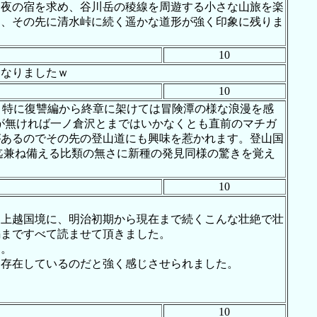
一夜の宿を求め、谷川岳の稜線を周遊する小さな山旅を楽
と、その先に清水峠に続く遥かな道形が強く印象に残りま
10
となりましたｗ
10
 特に復讐編から終章に架けては冒険潭の様な浪漫を感
明が無ければ一ノ倉沢とまではいかなくとも直前のマチガ
があるのでその先の登山道にも興味を惹かれます。登山国
迄兼ね備える比類の無さに新種の発見同様の驚きを覚え
10
た上越国境に、明治初期から現在まで続くこんな壮絶で壮
編まですべて読ませて頂きました。
た。
は存在しているのだと強く感じさせられました。
10