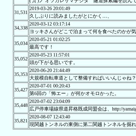
(´Д`)ノ オツカレサマデシタ 隧道探索編を
2019-03-26 20:01:49
31,531
久しぶりに読みましたがとにかく…、
2020-03-12 03:17:14
34,338
ヨッキさんがどこで泊まって何を食べたのかが
2020-05-21 01:02:25
35,034
最高です！
2020-05-23 11:57:01
35,052
頭が下がる思いです。
2020-06-20 21:44:49
35,353
大規模自転車道として整備すればいいんじゃね？
2020-07-01 00:20:43
35,427
第6回の「怖エー」が何かオモロかった。
2020-07-02 23:04:09
35,448
広戸停車場線県道昇格既成同盟会は、http://yamaig
2020-08-07 12:43:40
35,821
現関越トンネルの東側に第二関越トンネルを掘