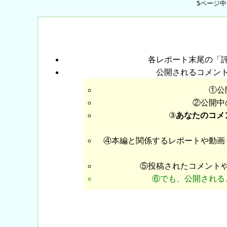
5
ページ
各レポート末尾の「
公開されるコメン
①公
②公開中
③
あなたのコメ
④本編と関係するレポートや動画
⑤投稿されたコメント
⑥でも、公開される