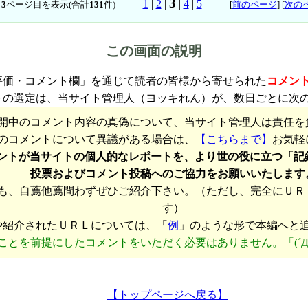
3
1
|
2
|
|
4
|
5
中
3
ページ目を表示(合計
131
件)
[
前のページ
] [
次の
この画面の説明
評価・コメント欄」を通じて読者の皆様から寄せられた
コメン
トの選定は、当サイト管理人（ヨッキれん）が、数日ごとに次
開中のコメント内容の真偽について、当サイト管理人は責任を
のコメントについて異議がある場合は、
【こちらまで】
お気軽
ントが当サイトの個人的なレポートを、より世の役に立つ「記
投票およびコメント投稿へのご協力をお願いいたします
も、自薦他薦問わずぜひご紹介下さい。（ただし、完全にＵＲ
す）
や紹介されたＵＲＬについては、「
例
」のような形で本編へと
ことを前提にしたコメントをいただく必要はありません。「(´Д
【トップページへ戻る】