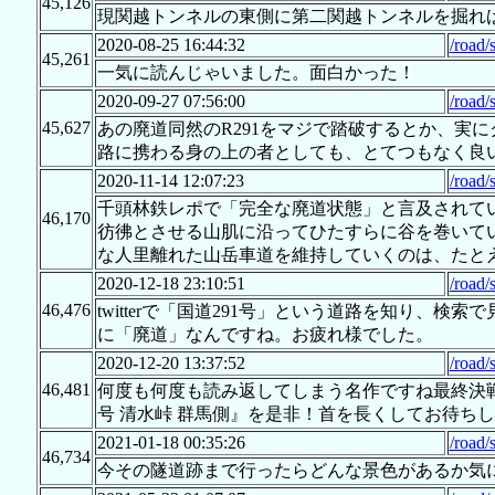
45,126
現関越トンネルの東側に第二関越トンネルを掘れ
2020-08-25 16:44:32
/road/
45,261
一気に読んじゃいました。面白かった！
2020-09-27 07:56:00
/road/
45,627
あの廃道同然のR291をマジで踏破するとか、実
路に携わる身の上の者としても、とてつもなく良
2020-11-14 12:07:23
/road/
千頭林鉄レポで「完全な廃道状態」と言及されて
46,170
彷彿とさせる山肌に沿ってひたすらに谷を巻いて
な人里離れた山岳車道を維持していくのは、たと
2020-12-18 23:10:51
/road/
46,476
twitterで「国道291号」という道路を知り、検索
に「廃道」なんですね。お疲れ様でした。
2020-12-20 13:37:52
/road/
46,481
何度も何度も読み返してしまう名作ですね最終決戦
号 清水峠 群馬側』を是非！首を長くしてお待ち
2021-01-18 00:35:26
/road/
46,734
今その隧道跡まで行ったらどんな景色があるか気