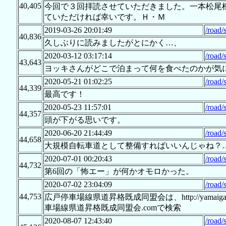
40,405
今回で３回拝読させていただきました。一本松尾
ていただければ幸いです。Ｈ・Ｍ
2019-03-26 20:01:49
/road/
40,836
久しぶりに読みましたがとにかく…、 
2020-03-12 03:17:14
/road/
43,643
ヨッキさんがどこで泊まって何を食べたのかが気
2020-05-21 01:02:25
/road/
44,339
最高です！
2020-05-23 11:57:01
/road/
44,357
頭が下がる思いです。
2020-06-20 21:44:49
/road/
44,658
大規模自転車道として整備すればいいんじゃね？…
2020-07-01 00:20:43
/road/
44,732
第6回の「怖エー」が何かオモロかった。
2020-07-02 23:04:09
/road/
44,753
広戸停車場線県道昇格既成同盟会は、http://yamaiga.c
車場線県道昇格既成同盟会.comで検索
2020-08-07 12:43:40
/road/