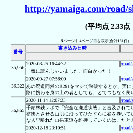
http://yamaiga.com/road/s
(平均点 2.33
5
ページ中
4
ページ目を表示(合計
131
件)
書き込み日時
番号
2020-08-25 16:44:32
/road/
35,956
一気に読んじゃいました。面白かった！
2020-09-27 07:56:00
/road/
36,322
あの廃道同然のR291をマジで踏破するとか、実
路に携わる身の上の者としても、とてつもなく良
2020-11-14 12:07:23
/road/
千頭林鉄レポで「完全な廃道状態」と言及されて
36,865
彷彿とさせる山肌に沿ってひたすらに谷を巻いて
な人里離れた山岳車道を維持していくのは、たと
2020-12-18 23:10:51
/road/