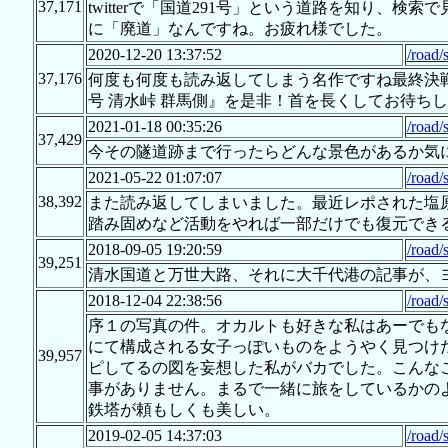
37,171
twitterで「国道291号」という道路を知り、検索
に「廃道」なんですね。お疲れ様でした。
2020-12-20 13:37:52
/road/
37,176
何度も何度も読み返してしまう名作ですね最終決戦
号 清水峠 群馬側』を是非！首を長くしてお待ち
2021-01-18 00:35:26
/road/
37,429
今その隧道跡まで行ったらどんな景色があるか気
2021-05-22 01:07:07
/road/
38,392
また読み返してしまいました。最近レポされた塩
踏み固めなど活動をやれば一部だけでも復元でき
2018-09-05 19:20:59
/road/
39,251
清水国道と万世大路、それに大千代港の記事が、
2018-12-04 22:38:56
/road/
序１の写真の件。オカルトも好きな私はあーでも
にて構成される女子っぽいものをようやく見つけ
39,957
ピしてるの図を妄想した私がバカでした。こんな
事がありません。まるで一緒に旅をしているかの
鉄塔が頼もしくも美しい。
2019-02-05 14:37:03
/road/