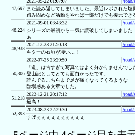
2021-05-22 01:07:07
/road/
47,697
また読み返してしまいました。最近レポされた塩
踏み固めなど活動をやれば一部だけでも復元でき
2021-09-01 03:43:32
/road/
48,224
シリーズの最初から一気に読破してしまいました
ぁ
2021-12-28 21:50:18
/road/
48,938
キターの石垣が凄い…！
2022-07-25 23:29:59
/road/
「道」は古すぎて写真ではよく分かりませんでし
50,306
登山記としてとても面白かったです。
読んでるこちらまで足が痛くなってくるような
臨場感ある文章でした。
2022-12-21 20:17:12
/road/
51,218
最高！
2023-08-23 22:29:30
/road/
52,393
すげぇぇぇぇぇぇぇぇぇぇ
5
ページ中
4
ページ目を表示