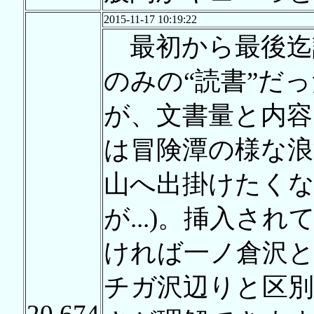
2015-11-17 10:19:22
最初から最後迄
のみの“読書”だ
が、文書量と内容
は冒険潭の様な浪
山へ出掛けたくな
が...)。挿入さ
ければ一ノ倉沢
チガ沢辺りと区別
20,674