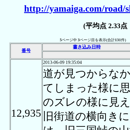
http://yamaiga.com/road/s
(平均点 2.33
5
ページ中
3
ページ目を表示(合計
131
件)
書き込み日時
番号
2013-06-09 19:35:04
道が見つからな
てしまった様に
のズレの様に見
12,935
旧街道の横向きに