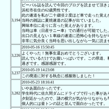
ビーパル誌を読んで今回のブログを読ませて頂き
浜松市在住の62歳男性です。
此の遂道を私が二十歳頃２度ほど車で走った覚え
3,194
当時の雑誌に夏焼遂道の記事が出ていました。
興味本位に走りに言った覚えがあります。
当時は車（日産サニー車）での通行が可能でした
出口の見えない１車線の遂道に恐怖心を持ちなが
非常に気分良く当時を思い出しながら一気に読ま
2010-05-16 15:50:45
よくやった！無事生還おめでとうございます。
3,226
読んでいるだけでお腹いっぱいです。この県道、
過ぎです。感謝感謝です。
2010-05-19 14:23:08
3,237
この廃道に対する執念に感服致しました！
2010-05-23 18:16:41
いやあ面白かったです。
3,282
学生時代に佐久間ダムにドライブで行った事があ
夕刻近かったので、謎の横穴が気がかりながらも
個人的には釜トンの話と並んで面白かったです。