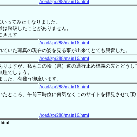
/road/spr288/main16.html
8にいってみたくなりました。
離は踏破したことがありません。
てきます。
/road/spr288/main16.html
されていた写真の現在の姿を見る事が出来てとても興奮した。
/road/spr288/main16.html
ありますが、私もこの険（県）道の通行止め標識の先とどうし
無理でしょう。
ました。有難う御座います。
/road/spr288/main16.html
いたところ、午前三時位に何気なくこのサイトを拝見させて頂
/road/spr288/main16.html
.html