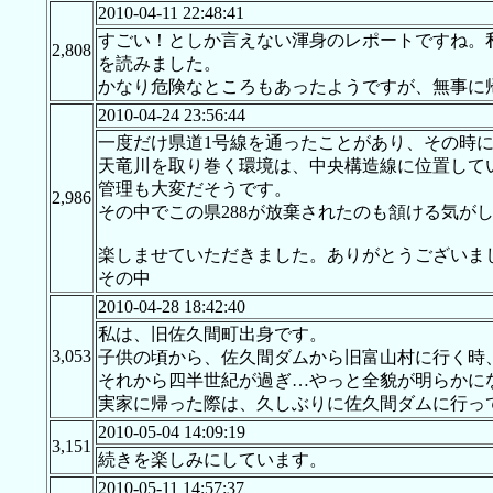
2010-04-11 22:48:41
すごい！としか言えない渾身のレポートですね。
2,808
を読みました。
かなり危険なところもあったようですが、無事に
2010-04-24 23:56:44
一度だけ県道1号線を通ったことがあり、その時
天竜川を取り巻く環境は、中央構造線に位置して
管理も大変だそうです。
2,986
その中でこの県288が放棄されたのも頷ける気が
楽しませていただきました。ありがとうございま
その中
2010-04-28 18:42:40
私は、旧佐久間町出身です。
3,053
子供の頃から、佐久間ダムから旧富山村に行く時、
それから四半世紀が過ぎ…やっと全貌が明らかに
実家に帰った際は、久しぶりに佐久間ダムに行っ
2010-05-04 14:09:19
3,151
続きを楽しみにしています。
2010-05-11 14:57:37