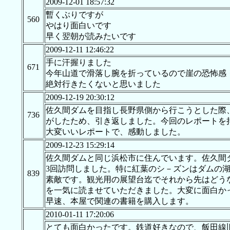
2009-12-01 18:57:32
暫くぶりですが
560
やはり面白いです
早く翌朝が読みたいです
2009-12-11 12:46:22
手に汗握りました
671
今年山道で滑落し腕を折っているので崖の恐怖感
絶対行きたくないと思いました
2009-12-19 20:30:12
佐久間ダムを目指し長野県側から行こうとした際
736
がしたため、引き返しました。今回のレポートを
大変いいレポートで、感動しました。
2009-12-23 15:29:14
佐久間ダムと同じ浜松市に住んでいます。佐久間
3回訪問しました。特に紅葉のシ－ズンはダムの
839
素敵です。観光用の展望台迄でそれから先はどう
を一気に読ませていただきました。大変に面白か
早速、本屋で関連の書籍を購入します。
2010-01-11 17:20:06
とても面白かったです。鉄道好きなので、飯田線