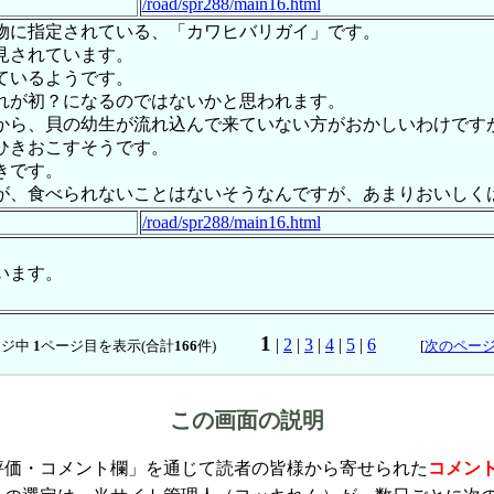
/road/spr288/main16.html
物に指定されている、「カワヒバリガイ」です。
発見されています。
しているようです。
れが初？になるのではないかと思われます。
から、貝の幼生が流れ込んで来ていない方がおかしいわけです
ひきおこすそうです。
きです。
が、食べられないことはないそうなんですが、あまりおいしく
/road/spr288/main16.html
います。
1
|
2
|
3
|
4
|
5
|
6
ージ中
1
ページ目を表示(合計
166
件)
[
次のペー
この画面の説明
評価・コメント欄」を通じて読者の皆様から寄せられた
コメン