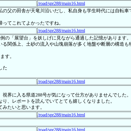
/road/spr288/main16.html
私の父の田舎が天竜川沿いだし、私自身も学生時代には自転車
帰ってこれてよかったですね。
/road/spr288/main16.html
に例の「展望台」を妖しげに見ながら通過した記憶があります
いる関係上、土砂の流入や山塊崩落が多く地盤や断層の構造も
します。
した
/road/spr288/main16.html
視界に入る県道288号が気になって仕方がありませんでした
なり、レポートを読んでいてとても嬉しくなりました。
てみたいと思います。
/road/spr288/main16.html
/road/spr288/main16.html