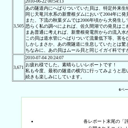
2010-06-22 00:54:13
あの隧道内にへばりついていた貝は、特定外来生
同じ天竜川水系の新豊根ダムにおいて2004年に
また、下流の秋葉ダムでは2006年頃から大発生
3,505
恐らく私の調べによれば、佐久間湖での発見はこ
まあ普通に考えれば、新豊根発電所からの流入水
この貝は道水管にへばりついて流量低下等、害を
しかしまさか、あの廃隧道に生息していたとは驚
ちなみに、あの貝はムール貝と同じイガイ科です
2010-07-04 20:24:07
お疲れ様でした。素晴らしいレポートです！
3,671
私も今度、最初の隧道の横穴に行ってみようと思
続きも楽しみにしています。
6
ペ
各レポート末尾の「