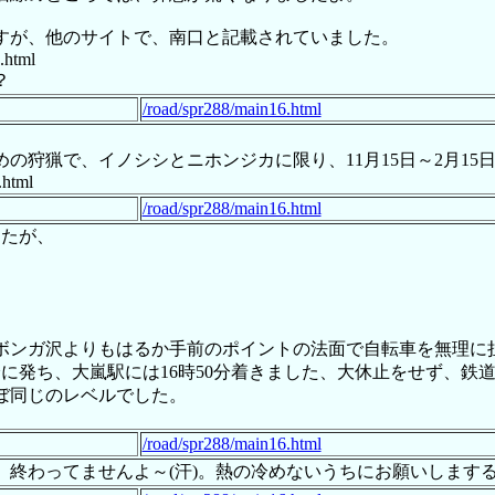
すが、他のサイトで、南口と記載されていました。
.html
？
/road/spr288/main16.html
の狩猟で、イノシシとニホンジカに限り、11月15日～2月15
.html
/road/spr288/main16.html
したが、
…
ボンガ沢よりもはるか手前のポイントの法面で自転車を無理に
分に発ち、大嵐駅には16時50分着きました、大休止をせず、
ぼ同じのレベルでした。
/road/spr288/main16.html
」終わってませんよ～(汗)。熱の冷めないうちにお願いします