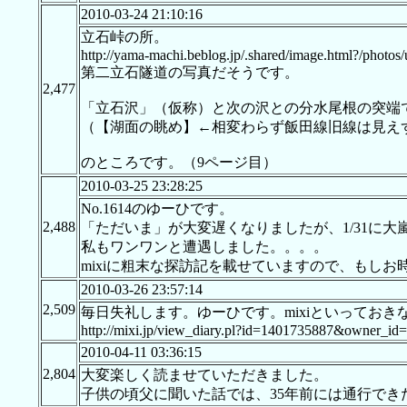
2010-03-24 21:10:16
立石峠の所。
http://yama-machi.beblog.jp/.shared/image.html?/photos
第二立石隧道の写真だそうです。
2,477
「立石沢」（仮称）と次の沢との分水尾根の突端
（【湖面の眺め】←相変わらず飯田線旧線は見え
のところです。（9ページ目）
2010-03-25 23:28:25
No.1614のゆーひです。
2,488
「ただいま」が大変遅くなりましたが、1/31に
私もワンワンと遭遇しました。。。。
mixiに粗末な探訪記を載せていますので、もし
2010-03-26 23:57:14
2,509
毎日失礼します。ゆーひです。mixiといっておきな
http://mixi.jp/view_diary.pl?id=1401735887&owner_id
2010-04-11 03:36:15
2,804
大変楽しく読ませていただきました。
子供の頃父に聞いた話では、35年前には通行でき