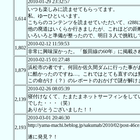
2010-01-29 23:32:57
いつも楽しみに読ませてもらってます。
私、ゆーひといいます。
1,614
こちらのコンテンツを読ませていただいて、r28
他の廃道はいくらか行きましたが、これほどの距
いろいろと準備が整ったので、明日３人で挑戦し
2010-02-12 11:59:53
1,802
非常に興味深かった。「飯田線の60年」に掲載
2010-02-15 01:27:48
浜松市の者です。何回か佐久間ダムに行った事が
1,879
に酷かったのですね…。これではとても直すのは
この命がけ（？）のレポートのおかげで謎が解け
2010-02-26 08:05:39
寝付けなくて、たまたまネットサーフィンをして
2,139
でした・・・（笑）
ありがとうございました！！
2010-03-01 20:46:30
http://yama-machi.beblog.jp/sakumab/2010/02/post-46ce
2,193
遂に発見？！