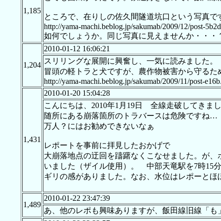
1,185
ところで、在りしの佐久間隧道坑口という写真で
http://yama-machi.beblog.jp/sakumab/2009/12/post-5b2d
如何でしょうか。同じ写真に見えませんか・・・
2010-01-12 16:06:21
スリリングな展開に興奮し、一気に読みました。
1,204
冒頭の軽トラと犬ですが、農作物被害から守るため
http://yama-machi.beblog.jp/sakumab/2009/11/post-e16b
2010-01-20 15:04:28
こんにちは、2010年1月19日 全線走破してきま
随所にある崩落箇所のトラバースは危険ですね
万人？にはお勧めできないなぁ
1,431
レポートを事前に拝見したおかげで
大崩落地点の迂回を躊躇なくこなせました。が、
いました（ザイル使用）。 中部天竜駅を7時15
ギリの感がありました。なお、水位はレポーとほ
2010-01-22 23:47:39
1,489
あ、他のレポも興味ありますが、飯田線旧線「も