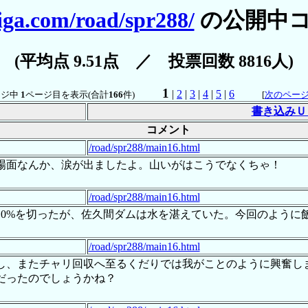
iga.com/road/spr288/
の公開中
(平均点 9.51点 ／ 投票回数 8816人)
1
|
2
|
3
|
4
|
5
|
6
ージ中
1
ページ目を表示(合計
166
件)
[
次のペー
書き込みＵ
コメント
/road/spr288/main16.html
場面なんか、涙が出ましたよ。山いがはこうでなくちゃ！
/road/spr288/main16.html
率10%を切ったが、佐久間ダムは水を湛えていた。今回のよう
/road/spr288/main16.html
し、またチャリ回収へ至るくだりでは我がことのように興奮し
だったのでしょうかね？