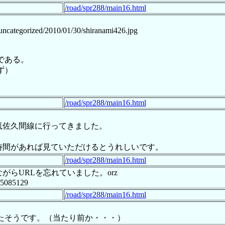
/road/spr288/main16.html
/uncategorized/2010/01/30/shiranami426.jpg
である。
ず）
/road/spr288/main16.html
大嵐佐久間線に行ってきました。
お時間があれば見ていただけるとうれしいです。
/road/spr288/main16.html
がらURLを忘れていました。orz
=5085129
/road/spr288/main16.html
たそうです。（当たり前か・・・）