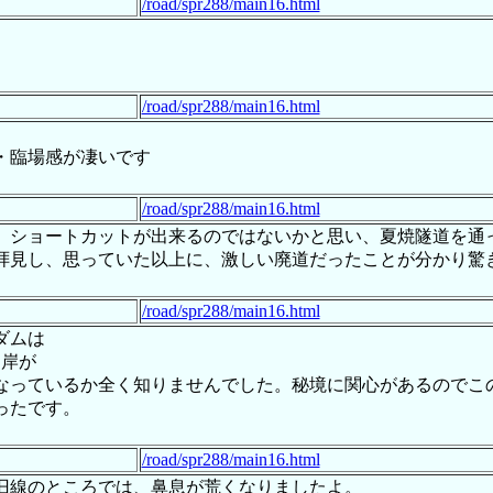
/road/spr288/main16.html
/road/spr288/main16.html
・臨場感が凄いです
/road/spr288/main16.html
、ショートカットが出来るのではないかと思い、夏焼隧道を通
拝見し、思っていた以上に、激しい廃道だったことが分かり驚
/road/spr288/main16.html
ダムは
湖岸が
なっているか全く知りませんでした。秘境に関心があるのでこ
ったです。
/road/spr288/main16.html
旧線のところでは、鼻息が荒くなりましたよ。