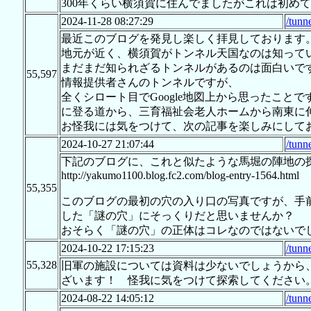
300年くらい横須賀に住んでましたがこれは初め
2024-11-28 08:27:29
/tunn
最近このブログを発見し楽しく拝見しております
地元が近く、横須賀がトンネル天国なのは知ってい
まだまだ知られざるトンネルがあるのは面白いで
55,597
情報提供者さんのトンネルですが、
全くシロート目でGoogle地図上から思ったこと
に登る道から、三育福祉会老人ホームから南東に
お怪我には気をつけて、次の記事を楽しみにして
2024-10-27 21:07:44
/tunn
下記のブログに、これと似たような馬堀の陣地の
http://yakumo1100.blog.fc2.com/blog-entry-1564.html
55,355
このブログの最初の穴の入り口の写真ですが、手
した「謎の穴」にそっくりだと思いませんか？
おそらく「謎の穴」の正体はコレなのではないで
2024-10-22 17:15:23
/tunn
55,328
旧軍の施設については資料は少ないでしょうから
ざいます！ 怪我に気をつけて探索してください
2024-08-22 14:05:12
/tunn