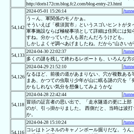
http://doris172cm.blog.fc2.com/blog-entry-23.html
2024-05-01 15:26:14
/tunn
う～ん、軍関係のモノかぁ。
そういえば「横須賀市」というスゴいヒントがタ
54,142
軍事施設ならば極秘事項として詳細は住民には知ら
すね。分かっていた人も居たんだろうけども。
しかしよくぞ調べあげましたね。だから“山さいが
2024-04-30 22:02:37
/tunn
54,133
多くの謎を残して終わるレポートも、いろんな方
2024-04-29 21:52:10
/tunn
なるほど、前後の道があまりない、穴が複数ある
54,126
まあ、かつての虫取り少年が山に眠る謎の穴を「
かもしれない気分を想像してみようかな
2024-04-28 22:42:44
/tunn
冒頭の証言者の思い出で、「走水隧道の更に上部
54,118
のが、引っ掛かりました。 西側だと、当時は波
か。
2024-04-28 15:10:24
/tunn
コレはトンネルのキャノンボール掘りだな。うん
54,116