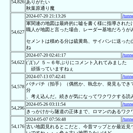
54,826
ありがたい
秋葉原通り魔
2024-07-20 21:13:26
/tunn
軍関連の地図は最終的に嘘を書く様に指導された
職人が地図と言った場合、レーダー基地だろうが
54,627
セメントは積める分は硫黄島、サイパンに送った(
ね
2024-07-20 02:41:17
/tunn
54,622
(´Д`)ノ ５～６年ぶりにコメント入れてみました
頑張っていますねぇ
2024-07-13 07:42:41
/tunn
パチパチ（拍手）（偶然か、執念か、発見もでき
54,578
分
、考え込んだ。続きが気になってワクワクする読
2024-05-26 03:11:54
/tunn
54,296
きっかけから隧道の正体まで、ロマンのあるワク
2024-05-07 07:56:48
/tunn
54,176
古い地図見れるとこだと、今昔マップとか最近見
いですね・・・色々古い地図みたいけど