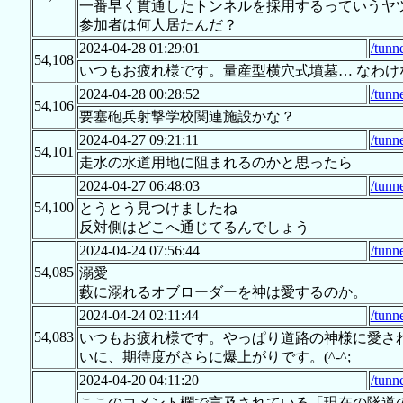
一番早く貫通したトンネルを採用するっていうヤ
参加者は何人居たんだ？
2024-04-28 01:29:01
/tunn
54,108
いつもお疲れ様です。量産型横穴式墳墓… なわけな
2024-04-28 00:28:52
/tunn
54,106
要塞砲兵射撃学校関連施設かな？
2024-04-27 09:21:11
/tunn
54,101
走水の水道用地に阻まれるのかと思ったら
2024-04-27 06:48:03
/tunn
54,100
とうとう見つけましたね
反対側はどこへ通じてるんでしょう
2024-04-24 07:56:44
/tunn
54,085
溺愛
藪に溺れるオブローダーを神は愛するのか。
2024-04-24 02:11:44
/tunn
54,083
いつもお疲れ様です。やっぱり道路の神様に愛され
いに、期待度がさらに爆上がりです。(^-^;
2024-04-20 04:11:20
/tunn
ここのコメント欄で言及されている「現在の隧道