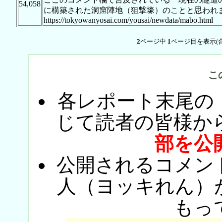
54,058
に構築された洞窟陣地（狙撃壕）のことと思われ
https://tokyowanyosai.com/yousai/newdata/mabo.html
2
ページ中
1
ページ目を表示(
こ
各レポート末尾の
じて読者の皆様か
部を公
公開されるコメン
人（ヨッキれん）
もっ