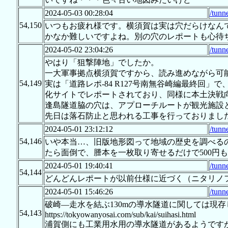
2024-05-03 00:28:04
/tunn
54,150
いつもお疲れ様です。横須賀は実は穴だらけなん
かなか難しいですよね。別の穴のレポートも心待ちに
2024-05-02 23:04:26
/tunn
やはり「狙撃陣地」でしたか。
一大軍事拠点横須賀ですから、読み進めながら可
54,149
実は「道路レポ-84 R127号南無谷崎編最終回
化サイトでレポートされており、同様に本土決戦
逢島隧道脇の穴は、アプローチルートが観光施設
先日は落石防止と思われる工事を行っておりまし
2024-05-01 23:12:12
/tunn
54,146
いや本当…、旧版地形図って地域の歴史を調べる
たら面倒で、謄本を一枚取り寄せるだけで500円
2024-05-01 19:40:41
/tunn
54,144
どんどんレポートが以前仕様に近づく（ニタリノ
2024-05-01 15:46:26
/tunn
破崎―走水を結ぶ130mの導水隧道に関しては現
54,143
https://tokyowanyosai.com/sub/kai/suihasi.html
浦賀側にも工業用水用の導水隧道があるようです