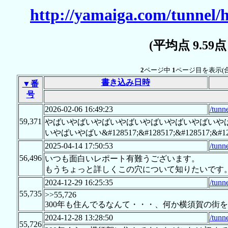
http://yamaiga.com/tunnel/h
(平均点 9.59
2
ページ中
1
ページ目を表示(
書き込み日時
▼番
号
2026-02-06 16:49:23
/tunn
59,371
やばいやばいやばいやばいやばいやばいやばいや
いやばいやばい&#128517;&#128517;&#128517;&#128
2025-04-14 17:50:53
/tunn
56,496
いつも面白いレポート有難うございます。
もうちょっと詳しくこの穴について知りたいです
2024-12-29 16:25:35
/tunn
55,735
>>55,726
300年も住んでるなんて・・・、何か横須賀の街
2024-12-28 13:28:50
/tunn
55,726