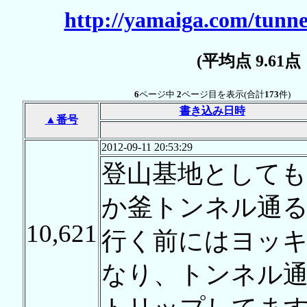
http://yamaiga.com/tunn
(平均点 9.61
6
ページ中
2
ページ目を表示(合計
173
件)
書き込み日時
▲番号
2012-09-11 20:53:29
登山基地としても
か釜トンネル通
10,621
行く前にはヨッ
なり、トンネル