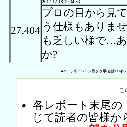
2017-12-18 19:34:33
プロの目から見て
う仕様もありま
27,404
も乏しい様で…
か?
4
ページ中
3
ページ目を表示(合計
116
件)
こ
各レポート末尾の
じて読者の皆様か