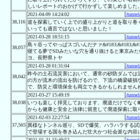
しいレポートのおかげで行かずして楽しめました
2021-04-09 14:24:02
/tunne
38,116
道を探索していく上での盛り上がりと道を取り巻
いっても過言ではないと思いました！
2021-03-28 18:51:15
/tunne
島々谷ってやっぱスゴいんだナァ&#183;&#183;&#1
38,057
寝てる夢でSDみたいな穴を通り抜けると東京みたいな大
ヨ。長野県トヤ
2021-03-28 01:31:04
/tunne
昨今の土石流災害において、通常の砂防ダムでは流
38,042
の方が流木の流出を防げるので、下流の橋梁破損
で、防災と環境保全も両立できるかもしれません
2021-03-27 15:49:19
/tunne
38,038
いつも楽しく拝見しております。廃道だけでなく
からも健康と安全と法律に留意して廃道探索に取
2021-02-03 22:27:54
/tunne
37,565
異様なトンネル巡り、SDで爆笑、ハラハラする
で登場する国を巻き込んだ壮大かつ社会派な内容
2021-01-31 15:49:52
/tunne