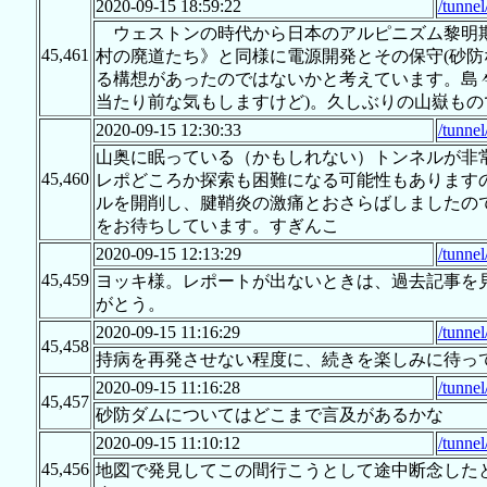
2020-09-15 18:59:22
/tunne
ウェストンの時代から日本のアルピニズム黎明期
45,461
村の廃道たち》と同様に電源開発とその保守(砂防
る構想があったのではないかと考えています。島
当たり前な気もしますけど)。久しぶりの山嶽も
2020-09-15 12:30:33
/tunne
山奥に眠っている（かもしれない）トンネルが非
45,460
レポどころか探索も困難になる可能性もあります
ルを開削し、腱鞘炎の激痛とおさらばしましたの
をお待ちしています。すぎんこ
2020-09-15 12:13:29
/tunne
45,459
ヨッキ様。レポートが出ないときは、過去記事を
がとう。
2020-09-15 11:16:29
/tunne
45,458
持病を再発させない程度に、続きを楽しみに待っ
2020-09-15 11:16:28
/tunne
45,457
砂防ダムについてはどこまで言及があるかな
2020-09-15 11:10:12
/tunne
45,456
地図で発見してこの間行こうとして途中断念した