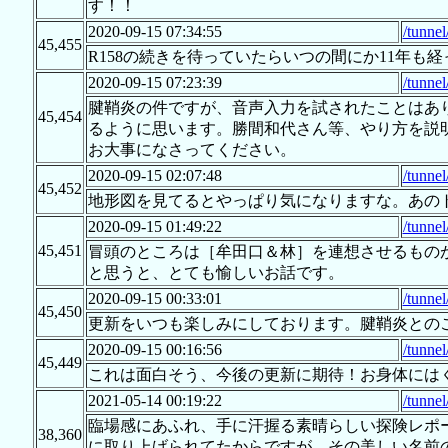
す！！
2020-09-15 07:34:55
/tunne
45,455
R158の続きを待っていたらいつの間にか11年も
2020-09-15 07:23:39
/tunne
腱鞘炎の件ですが、音声入力を試されたことはあり
45,454
るように思います。勝間和代さん等、やり方を説明
お大事になさってください。
2020-09-15 02:07:48
/tunne
45,452
地形図を見てるとやっぱり気になりますな。あの
2020-09-15 01:49:22
/tunne
45,451
冒頭のところは［牟田口＆林］を連想させるもの
と思うと、とても愉しいお話です。
2020-09-15 00:33:01
/tunne
45,450
更新をいつも楽しみにしております。腱鞘炎との
2020-09-15 00:16:56
/tunne
45,449
これは面白そう、今後の更新に期待！お身体には
2021-05-14 00:19:22
/tunne
臨場感にあふれ、手に汗握る素晴らしい探険レポー
38,360
に取り上げられてたからですが、その美しい名前