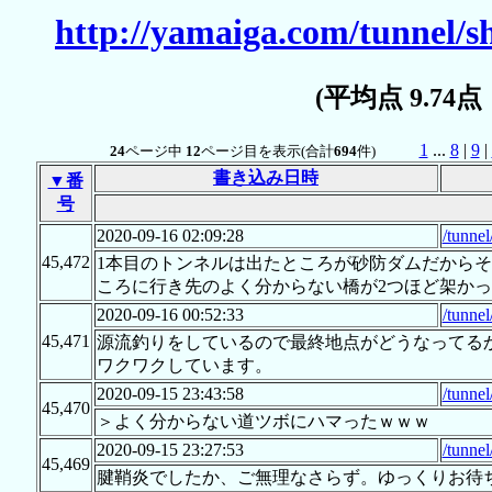
http://yamaiga.com/tunnel/
(平均点 9.74
1
...
8
|
9
|
24
ページ中
12
ページ目を表示(合計
694
件)
書き込み日時
▼番
号
2020-09-16 02:09:28
/tunne
45,472
1本目のトンネルは出たところが砂防ダムだから
ころに行き先のよく分からない橋が2つほど架か
2020-09-16 00:52:33
/tunne
45,471
源流釣りをしているので最終地点がどうなってる
ワクワクしています。
2020-09-15 23:43:58
/tunne
45,470
＞よく分からない道ツボにハマったｗｗｗ
2020-09-15 23:27:53
/tunne
45,469
腱鞘炎でしたか、ご無理なさらず。ゆっくりお待