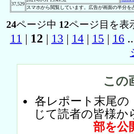
37,529
スマホから閲覧しています。広告が画面の半分を
24
ページ中
12
ページ目を表
12
11
|
|
13
|
14
|
15
|
16
.
この
各レポート末尾の
じて読者の皆様か
部を公