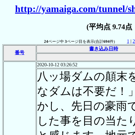
http://yamaiga.com/tunnel/
(平均点 9.74
1
|
2
24
ページ中
3
ページ目を表示(合計
694
件)
書き込み日時
番号
2020-10-12 03:26:52
八ッ場ダムの顛末
なダムは不要だ！
かし、先日の豪雨
した事を目の当た