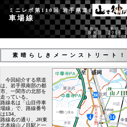
山
ミニレポ第110回 岩手県道134号
車場線
所在地 岩手県
探索日 2006.1
公開日 2006.1
素晴らしきメーンストリート
今回紹介する県道
は、岩手県南部の都
市、一関市の北部を
走っている。
路線名は「山目停車
場線」で、路線番号
は134。
路線名の通り、JR東
北本線山ノ目駅と一