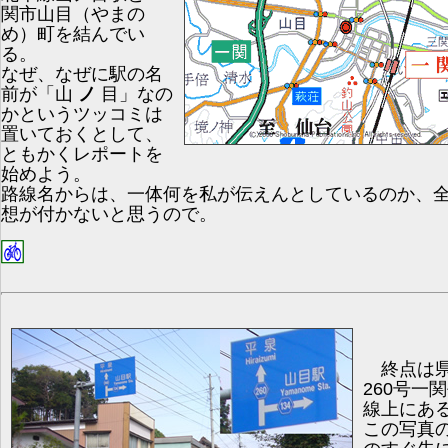
関市山目（やまの
め）町を結んでい
る。
なぜ、なぜに駅の名
前が「山
ノ
目」なの
かというツッコミは
置いておくとして、
ともかくレポートを
始めよう。
路線名からは、一体何を私が伝えんとしているのか、
想が付かないと思うので。
終点は
260号一
線上にあ
この写真