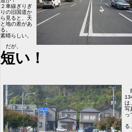
道が！
２車線ぎりぎ
りの旧国道か
ら見ると、天
と地の差があ
る。
素晴らしい。
だが、
短い！
13
は
写
っ
る