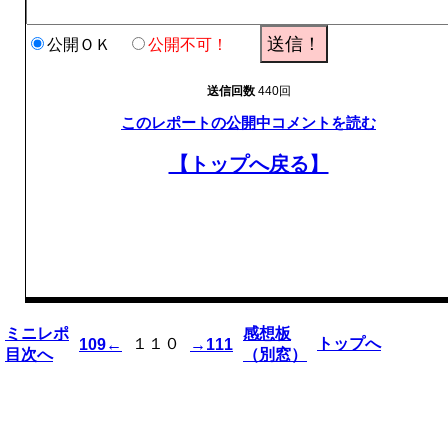
公開ＯＫ
公開不可！
送信回数
440回
このレポートの公開中コメントを読む
【トップへ戻る】
ミニレポ
感想板
１１０
トップへ
109←
→111
目次へ
（別窓）