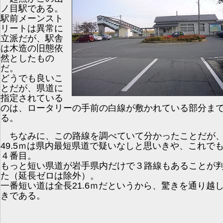
ノ目駅である。
駅前メーンスト
リートは異常に
立派だが、駅舎
は木造の旧態依
然としたもの
だ。
どうでも良いこ
とだが、県道に
指定されている
のは、ロータリーの手前の白線が敷かれている部分ま
る。
ちなみに、この路線を調べていて分かったことだが
49.5ｍは県内最短県道で疑いなしと思いきや、これで
４番目。
もっと短い県道が岩手県内だけで３路線もあることが
た（延長ゼロは除外）。
一番短い道は全長21.6ｍだというから、驚きを通り越
きである。