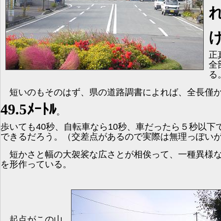
正
全
る
短いのもそのはず、県の道路調書によれば、全長僅
49.5ﾒｰﾄﾙ
。
歩いても40秒、自転車なら10秒、車だったら５秒以下
できるだろう。（交差点があるので実際は無理っぽい
短かさと幅の大袈裟な広さとが相俟って、一種異様
を形作っている。
起点がこの山