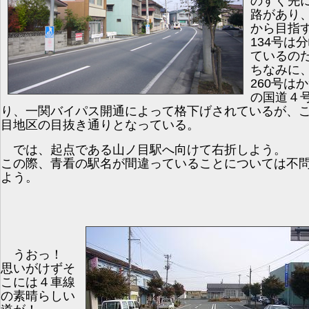
のすぐ先に
路があり
から目指
134号は
ているの
ちなみに
260号は
の国道４
り、一関バイパス開通によって格下げされているが、
目地区の目抜き通りとなっている。
では、起点である山ノ目駅へ向けて右折しよう。
この際、青看の駅名が間違っていることについては不
よう。
うおっ！
思いがけずそ
こには４車線
の素晴らしい