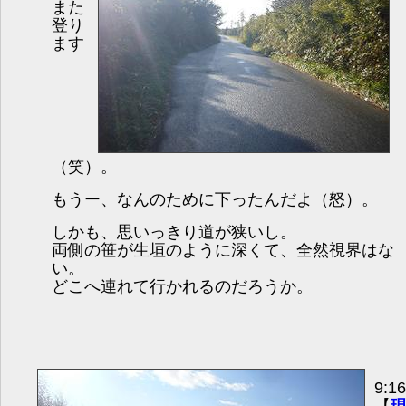
また
登り
ます
（笑）。
もうー、なんのために下ったんだよ（怒）。
しかも、思いっきり道が狭いし。
両側の笹が生垣のように深くて、全然視界はな
い。
どこへ連れて行かれるのだろうか。
9: