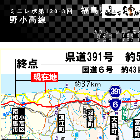
福島県道391
ミニレポ第120-3回
野小高線
所在地 福島県南
探索日 2006.1
公開日 2007.1