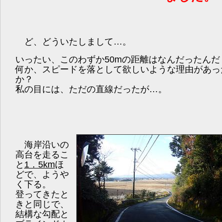
ど、どういたしまして…。
いったい、このわずか50mの距離はなんだったんだ
何か、スピードを落として欲しいような理由があっ
か？
私の目には、ただの直線だったが…。
海岸沿いの
高台を走るこ
と
1．5km
ほ
どで、ようや
く下る。
登ってきたと
きと同じで、
結構な勾配と