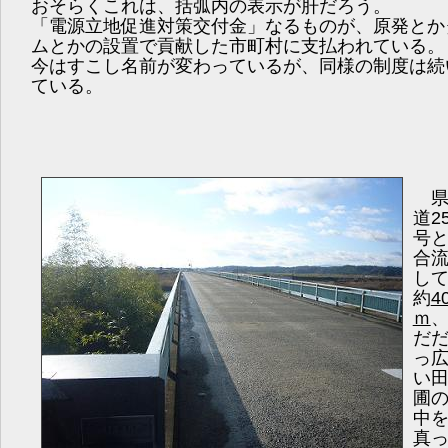
おそらくこれは、括弧内の表示が肝だろう。
「電源立地促進対策交付金」なるものが、原発とか
ムとかの設置で貢献した市町村に支払われている。
今はすこし名前が変わっているが、同様の制度は続
ている。
道2
号
合
し
約
4
ｍ
だ
っ
い
圃
中
真