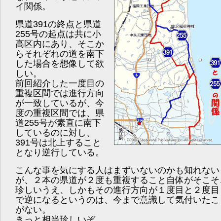
イ関係。
県道391の終点と県道
255号の起点は共に小
高区内にあり、そこか
らそれぞれの道を南下
した場合を想像して欲
しい。
前回紹介した一度目の
重複区間では進行方向
が一致しているが、今
度の重複区間では、県
道255号が素直に南下
しているのに対し、
391号は北上すること
となり逆行している。
こんな事を気にする人はまずいないのかも知れない
が、２本の県道が２度も重複すること自体がそこそ
珍しいうえ、しかもその進行方向が１度目と２度目
で逆になるというのは、今まで意識して気付いたこ
がない。
きっと相当珍しいぞ。