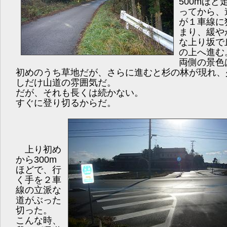
500mほど
ってから、
が１車線に
まり、緩や
な上り坂で
の上へ進む
両側の景色
初めのうち草地だが、さらに進むと杉の林が現れ、
しだけ山道の雰囲気だ。
だが、それも長くは続かない。
すぐに登り切るからだ。
上り初め
から300m
ほどで、行
く手を２車
線の立派な
道がぶった
切った。
こんな時、