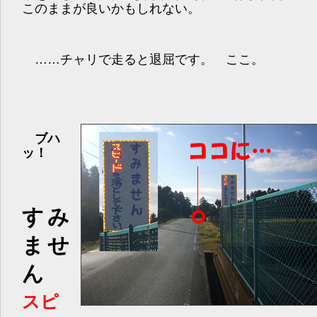
このままが良いかもしれない。
……チャリで走ると退屈です。 ここ。
ブハ
ッ！
すみ
ませ
ん
スピ