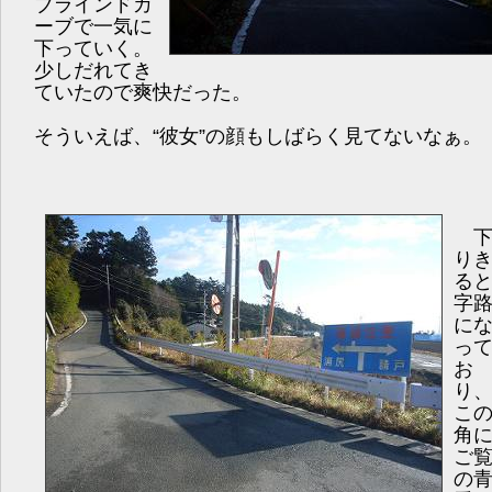
ブラインドカ
ーブで一気に
下っていく。
少しだれてき
ていたので爽快だった。
そういえば、“彼女”の顔もしばらく見てないなぁ。
り
ると
字
に
っ
お
り
こ
角
ご
の