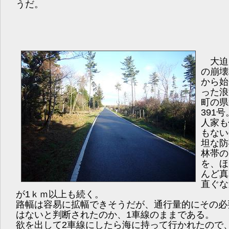
うだ。
大迫
の崩壊
から始
った浪
町の県
391号
人家も
もない
坦な防
林帯の
を、ほ
んど真
直ぐな
が1ｋｍ以上も続く。
路幅は容易に拡幅できそうだが、通行量的にその必
はないと判断されたのか、1車線のままである。
欲を出して2車線にしたら海に持って行かれたので