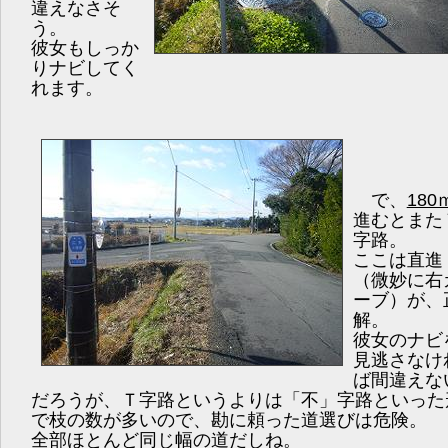
違えなさそ
う。
彼女もしっか
りナビしてく
れます。
で、
180
進むとまた
字路。
ここは直進
（微妙に右
ーブ）が、
解。
彼女のナビ
見逃さなけ
ば間違えな
だろうが、Ｔ字路というよりは「不」字路といった
で枝の数が多いので、勘に頼った道選びは危険。
全部ほとんど同じ幅の道だしね。