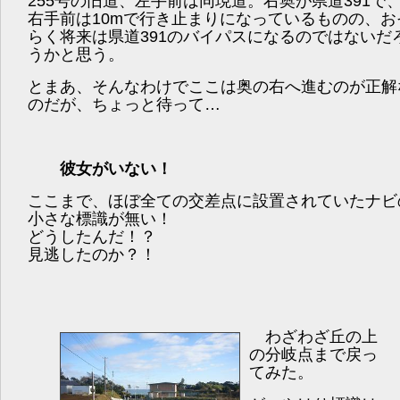
255号の旧道、左手前は同現道。右奥が県道391で
右手前は10mで行き止まりになっているものの、お
らく将来は県道391のバイパスになるのではないだ
うかと思う。
とまあ、そんなわけでここは奥の右へ進むのが正解
のだが、ちょっと待って…
彼女がいない！
ここまで、ほぼ全ての交差点に設置されていたナビ
小さな標識が無い！
どうしたんだ！？
見逃したのか？！
わざわざ丘の上
の分岐点まで戻っ
てみた。