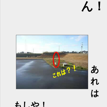
ん！
あ
れ
は
もしや！