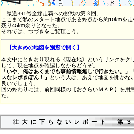
県道391号全線走覇への挑戦の第３回。
ここまで私のスタート地点である終点から約10kmを走
残り45km余りとなった。
それでは、つづきをご覧頂こう。
【大きめの地図を別窓で開く】
本文中にときおり現れる《現在地》というリンクをク
して、現在地点を確認しながらどうぞ。
「いや、俺はあくまでも事前情報無しで行きたい。」
スなレポきぼん！」
という人は、あえて地図を開かな
良いでしょう。
回の終わりには、前回同様の【おさらいＭＡＰ】を用
た。
壮大に下らないレポート 第