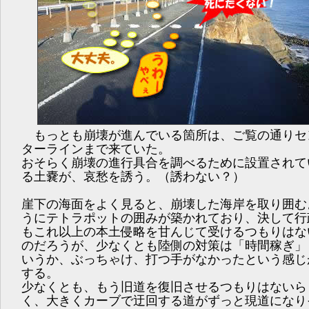
もっとも崩壊が進んでいる箇所は、ご覧の通りセ
ターラインまで来ていた。
おそらく崩壊の進行具合を調べるために設置されて
る土嚢が、哀愁を誘う。（誘わない？）
崖下の海面をよく見ると、崩壊した海岸を取り囲む
うにテトラポットの囲みが築かれており、決して行
もこれ以上の本土侵略を甘んじて受けるつもりはな
のだろうが、少なくとも陸側の対策は「時間稼ぎ」
いうか、ぶっちゃけ、打つ手がなかったという感じ
する。
少なくとも、もう旧道を復旧させるつもりはないら
く、大きくカーブで迂回する道がずっと現道になり