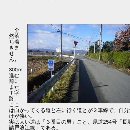
全
然落
ち着
きま
せ
ん。
300ｍ
進む
前に
また
Ｔ字
路。
ここ
は向かってくる道と左に行く道とが２車線で、自分
けが狭い。
実は太い道は「３番目の男」こと、県道254号「長
請戸浪江線」である。