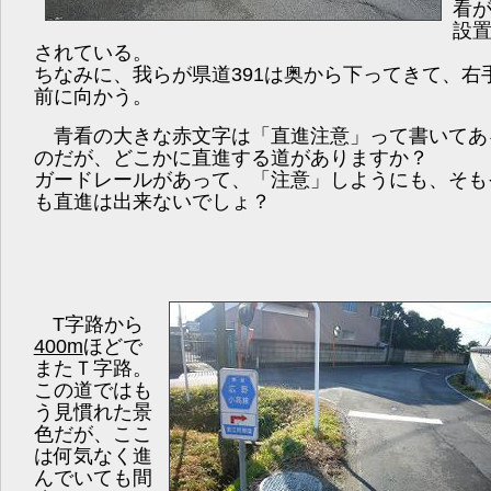
看
設
されている。
ちなみに、我らが県道391は奥から下ってきて、右
前に向かう。
青看の大きな赤文字は「直進注意」って書いてあ
のだが、どこかに直進する道がありますか？
ガードレールがあって、「注意」しようにも、そも
も直進は出来ないでしょ？
T字路から
400m
ほどで
またＴ字路。
この道ではも
う見慣れた景
色だが、ここ
は何気なく進
んでいても間