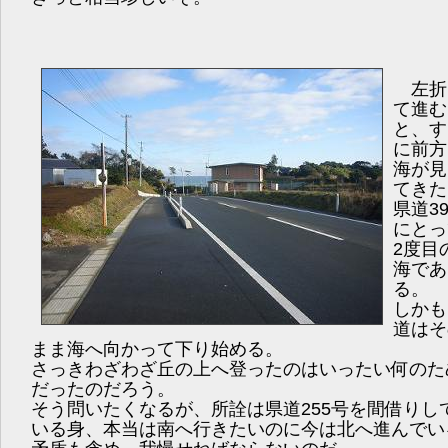
左折
て進む
と、す
に前方
海が見
てきた
県道39
にとっ
2度目
海であ
る。
しかも
道はそ
まま海へ向かって下り始める。
さっきわざわざ丘の上へ登ったのはいったい何のた
だったのだろう。
そう問いたくなるが、所詮は県道255号を間借りし
いる身、本当は南へ行きたいのに今は北へ進んでい