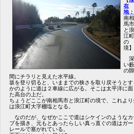
【
在
地
南
馬
と
江
の
境
い
の
間にチラリと見えた水平線。
坂を登り切ると、いままでの狭さを取り戻そうとす
かのように道は２車線に広がる。そこは太平洋に面
た高台の上だ。
ちょうどここが南相馬市と浪江町の境で、これより
は浪江町大字棚塩となる。
なのだが、なぜかここで道はシケインのようなカ
ブを描き、元もとあったらしい真っ直ぐの道はガー
レールで塞がれている。