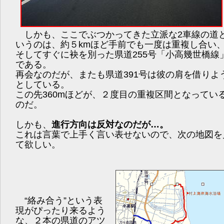
しかも、ここでぶつかってきた立派な2車線の道
いうのは、約５kmほど手前でも一度は重複し合い
そしてすぐに袂を別った県道255号「小高幾世橋線
である。
再会なのだが、またも県道391号は彼の肩を借りよ
としている。
この先360mほどが、２度目の重複区間となってい
のだ。
しかも、
進行方向は反対なのだが…。
これは言葉で上手く言い表せないので、次の地図を
て欲しい。
“絡み合う”という表
現がぴったり来るよう
な、２本の県道のアツ