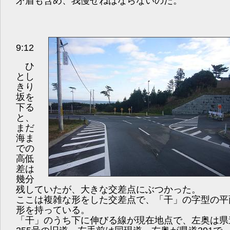
矛盾も含め、我慢せねばならないのだ。
9:12
ひ
とし
きり
坂を
下る
と、
まだ
海ま
での
高低
差は
幾分
残していたが、大きな交差点にぶつかった。
ここは複雑な形をした交差点で、「干」の字型の平
形を持っている。
「干」のうち下に伸びる線が現在地点で、左奥は県