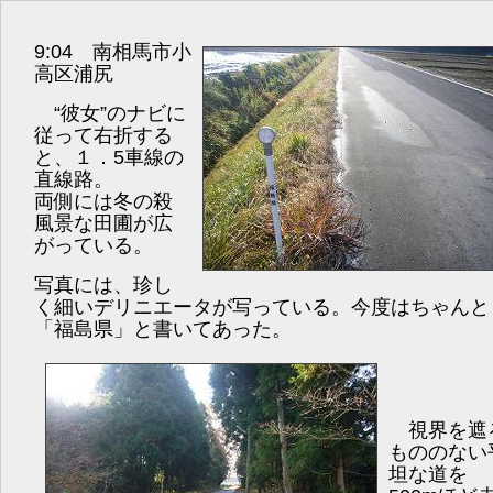
9:04 南相馬市小
高区浦尻
“彼女”のナビに
従って右折する
と、１．5車線の
直線路。
両側には冬の殺
風景な田圃が広
がっている。
写真には、珍し
く細いデリニエータが写っている。今度はちゃんと
「福島県」と書いてあった。
視界を遮
もののない
坦な道を