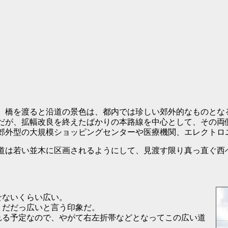
橋を渡ると沿道の景色は、都内では珍しい郊外的なものとな
だが、拡幅改良を終えたばかりの本路線を中心として、その両
郊外型の大規模ショッピングセンターや医療機関、エレクトロ
道は若い並木に区画されるようにして、見渡す限り真っ直ぐ西
ないくらい広い。
、だだっ広いと言う印象だ。
れる予定なので、やがて右左折帯などとなってこの広い道