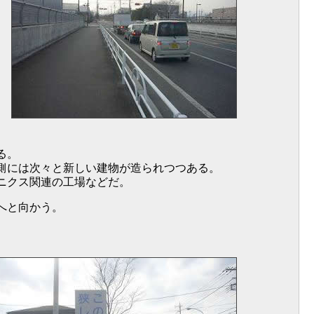
る。
側には次々と新しい建物が造られつつある。
ニクス関連の工場などだ。
へと向かう。