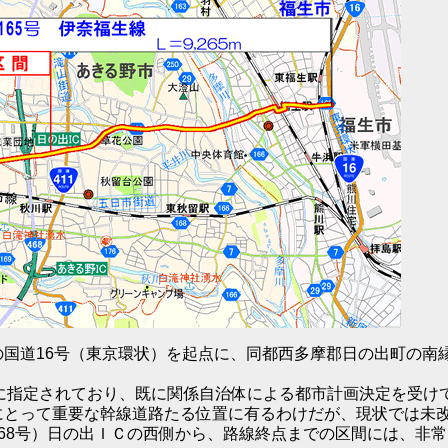
国道16号（東京環状）を起点に、同都西多摩郡日の出町の南
」線に指定されており、既に関係自治体による都市計画決定を受け
にとって重要な幹線道路たる位置に有るわけだが、現状では未
68号）日の出ＩＣの西側から、路線終点までの区間には、非