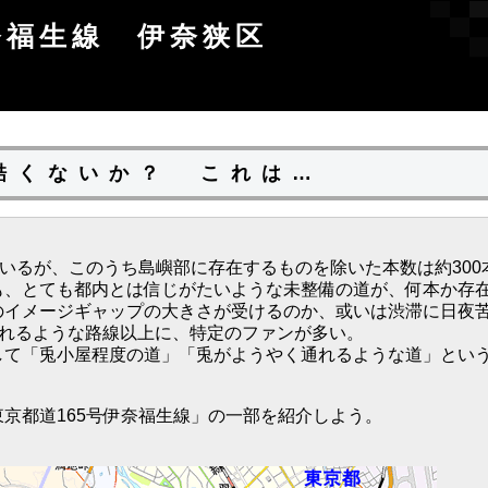
奈福生線 伊奈狭区
 酷くないか？ これは…
いるが、このうち島嶼部に存在するものを除いた本数は約300
も、とても都内とは信じがたいような未整備の道が、何本か存
のイメージギャップの大きさが受けるのか、或いは渋滞に日夜
ばれるような路線以上に、特定のファンが多い。
して「兎小屋程度の道」「兎がようやく通れるような道」とい
京都道165号伊奈福生線」の一部を紹介しよう。