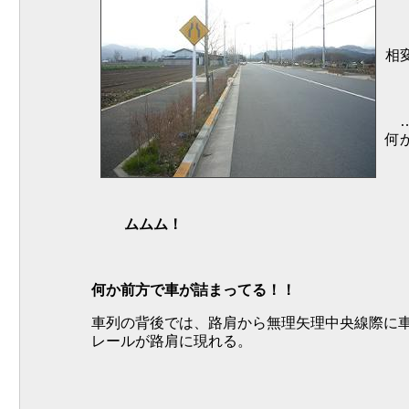
相
…
何
ムムム！
何か前方で車が詰まってる！！
車列の背後では、路肩から無理矢理中央線際に
レールが路肩に現れる。