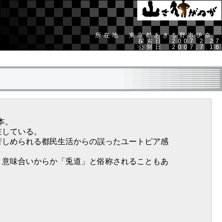
所在地 東京都あきる野市伊奈
探索日 2007.2.27
公開日 2007.7.16
本。
在している。
苦しめられる都民生活からの誤ったユートピア感
う意味合いからか「兎道」と俗称されることもあ