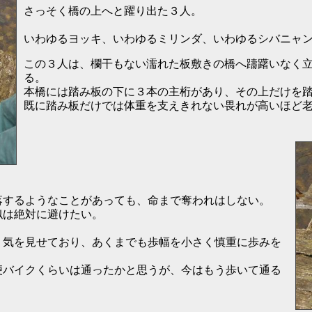
さっそく橋の上へと躍り出た３人。
いわゆるヨッキ、いわゆるミリンダ、いわゆるシバニャ
この３人は、欄干もない濡れた板敷きの橋へ躊躇いなく
る。
本橋には踏み板の下に３本の主桁があり、その上だけを
既に踏み板だけでは体重を支えきれない畏れが高いほど
落するようなことがあっても、命まで奪われはしない。
似は絶対に避けたい。
り気を見せており、あくまでも歩幅を小さく慎重に歩みを
便バイクくらいは通ったかと思うが、今はもう歩いて通る