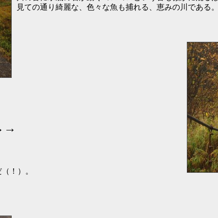
見ての通り綺麗な、色々な魚も捕れる、恵みの川である
→→
だ（！）。