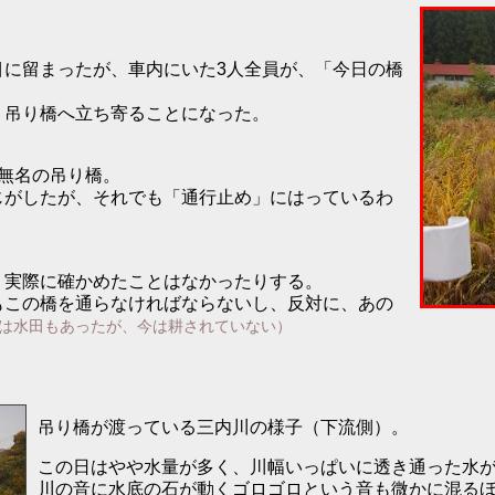
目に留まったが、車内にいた3人全員が、「今日の橋
、吊り橋へ立ち寄ることになった。
無名の吊り橋。
じがしたが、それでも「通行止め」にはっているわ
、実際に確かめたことはなかったりする。
もこの橋を通らなければならないし、反対に、あの
は水田もあったが、今は耕されていない）
吊り橋が渡っている三内川の様子（下流側）。
この日はやや水量が多く、川幅いっぱいに透き通った水
川の音に水底の石が動くゴロゴロという音も微かに混る