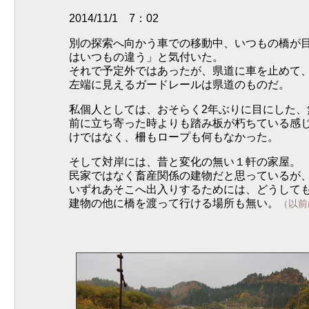
2014/11/1 7：02
別の探索へ向かう車での移動中、いつもの橋が
はいつもの違う」と気付いた。
それで予定外ではあったが、県道に車を止めて
左端に見えるガードレールは県道のものだ。
私個人としては、おそらく2年ぶりに目にした、
前に立ち寄った時よりも踏み板が朽ちている感
けではなく、柵もロープも何もなかった。
そして対岸には、昔と変化の無い１軒の家屋。
民家ではなく畜産関係の建物だと思っているが
いずれあそこへ出入りするためには、どうして
建物の他に橋を渡って行ける場所も無い。
（以前