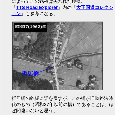
によってこの銘板は失われた模様。
「
TTS Road Explorer
」内の「
大正国道コレクシ
ョン
」も参考になる。
折居橋の銘板に話を戻すが、この橋が旧道路法時
代のもの（昭和27年以前の橋）であることは、ほ
ぼ間違いないと思う。