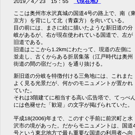
2019／4／23 15：55
《現在地》
ここは奥州市水沢真城の国道4号の路上で、南（
京方）を背にして北（青森方）を向いている。
目の前には、まさに絵に描いたような新旧道の分
岐があるが、右が現在使われている国道で、左が
旧道である。
旧道はここから1.2kmにわたって、現道の左側に
並走し、古くからある折居集落（江戸時代は奥州
街道の間の宿だった）を通り抜ける。
新旧道の分岐を特徴付ける三角地には、これまた
よく見る光景だが、何かのモニュメントが置かれ
ていた。
それは3階建てに相当する高い広告塔で、てっぺ
には色褪せた「歓迎」の文字が掲げられていた。
平成18(2006)年まで、このすぐ手前に前沢町と水
沢市の境があった。だからモニュメントは、国道
号という東北地方で最も重要な国道の利用者へ向