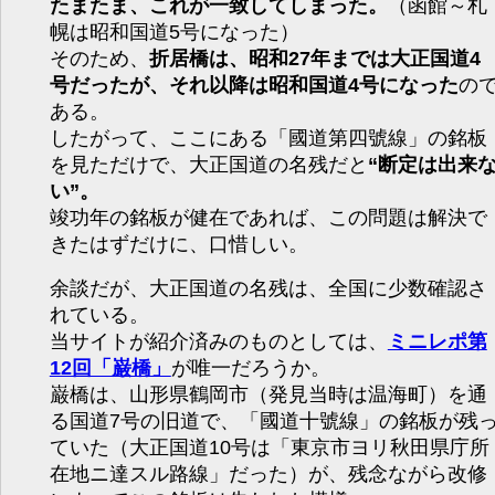
たまたま、これが一致してしまった。
（函館～札
幌は昭和国道5号になった）
そのため、
折居橋は、昭和27年までは大正国道4
号だったが、それ以降は昭和国道4号になった
の
ある。
したがって、ここにある「國道第四號線」の銘板
を見ただけで、大正国道の名残だと
“断定は出来
い”。
竣功年の銘板が健在であれば、この問題は解決で
きたはずだけに、口惜しい。
余談だが、大正国道の名残は、全国に少数確認さ
れている。
当サイトが紹介済みのものとしては、
ミニレポ第
12回「巌橋」
が唯一だろうか。
巌橋は、山形県鶴岡市（発見当時は温海町）を通
る国道7号の旧道で、「國道十號線」の銘板が残
ていた（大正国道10号は「東京市ヨリ秋田県庁所
在地ニ達スル路線」だった）が、残念ながら改修