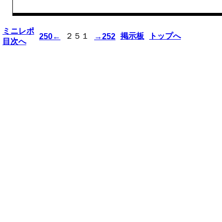
ミニレポ
２５１
掲示板
トップへ
250←
→252
目次へ