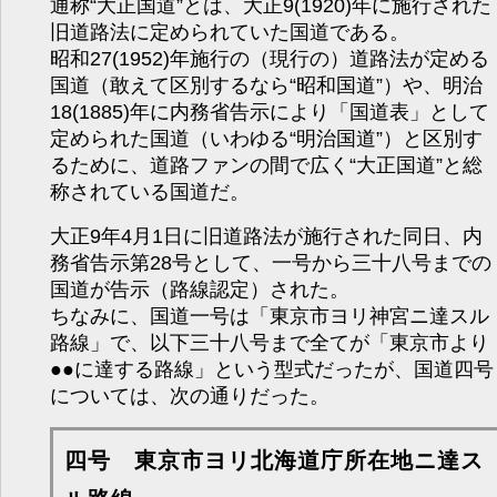
通称“大正国道”とは、大正9(1920)年に施行された
旧道路法に定められていた国道である。
昭和27(1952)年施行の（現行の）道路法が定める
国道（敢えて区別するなら“昭和国道”）や、明治
18(1885)年に内務省告示により「国道表」として
定められた国道（いわゆる“明治国道”）と区別す
るために、道路ファンの間で広く“大正国道”と総
称されている国道だ。
大正9年4月1日に旧道路法が施行された同日、内
務省告示第28号として、一号から三十八号までの
国道が告示（路線認定）された。
ちなみに、国道一号は「東京市ヨリ神宮ニ達スル
路線」で、以下三十八号まで全てが「東京市より
●●に達する路線」という型式だったが、国道四号
については、次の通りだった。
四号 東京市ヨリ北海道庁所在地ニ達ス