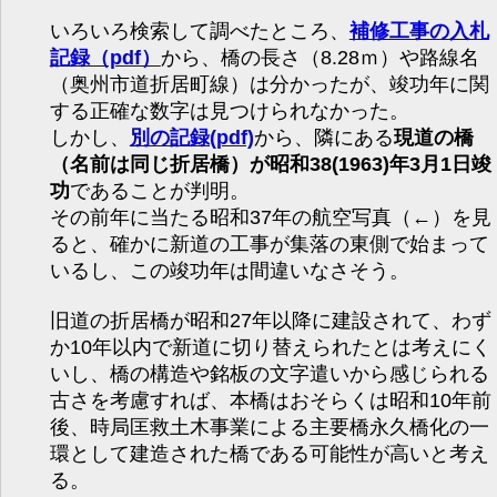
いろいろ検索して調べたところ、
補修工事の入札
記録（pdf）
から、橋の長さ（8.28ｍ）や路線名
（奥州市道折居町線）は分かったが、竣功年に関
する正確な数字は見つけられなかった。
しかし、
別の記録(pdf)
から、隣にある
現道の橋
（名前は同じ折居橋）が昭和38(1963)年3月1日竣
功
であることが判明。
その前年に当たる昭和37年の航空写真（←）を見
ると、確かに新道の工事が集落の東側で始まって
いるし、この竣功年は間違いなさそう。
旧道の折居橋が昭和27年以降に建設されて、わず
か10年以内で新道に切り替えられたとは考えにく
いし、橋の構造や銘板の文字遣いから感じられる
古さを考慮すれば、本橋はおそらくは昭和10年前
後、時局匡救土木事業による主要橋永久橋化の一
環として建造された橋である可能性が高いと考え
る。