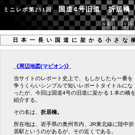
国道4号旧道 折居橋
ミニレポ第251回
所在地 岩手県
探索日 2019.
公開日 2020.
日本一長い国道に架かる小さな
《周辺地図(マピオン)》
当サイトのレポート史上で、もしかしたら一番を
争うくらいシンプルで短いレポートタイトルにな
ったが、今回は国道4号の旧道に架かる１本の橋
紹介する。
その名は、
折居橋。
所在地は、岩手県の奥州市内、JR東北線に陸中折
居駅というのがあるが、その近くである。