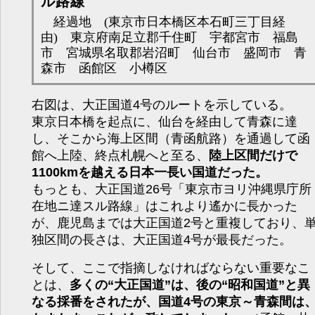
ル路線
経過地 (東京市日本橋区本石町三丁目経
由) 東京府南足立郡千住町 宇都宮市 福島
市 宮城県名取郡岩沼町 仙台市 盛岡市 青
森市 函館区 小樽区
右図は、大正国道4号のルートを示している。
東京日本橋を起点に、仙台を経由して青森に達
し、そこから海上区間（青函航路）を通過して函
館へ上陸、終点札幌へと至る、
陸上区間だけで
1100kmを越える日本一長い国道だった。
もっとも、大正国道26号「東京市ヨリ沖縄県庁所
在地ニ達スル路線」はこれより遙かに長かった
が、鹿児島までは大正国道2号と重複しており、
独区間の長さは、大正国道4号が最長だった。
そして、ここで指摘しなければならない重要なこ
とは、
多くの“大正国道”は、後の“昭和国道”と異
なる採番をされたが、国道4号の東京～青森間は