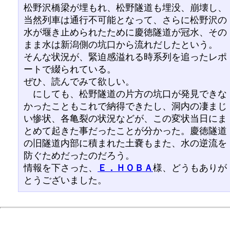
松野沢橋梁が埋もれ、松野隧道も埋没、崩壊し、
当然列車は通行不可能となって、さらに松野沢の
水が堰き止められたために慶徳隧道が冠水、その
まま水は新潟側の坑口から流れだしたという。
そんな状況が、緊迫感溢れる時系列を追ったレポ
ートで綴られている。
ぜひ、読んでみて欲しい。
にしても、松野隧道の片方の坑口が発見できな
かったこともこれで納得できたし、洞内の凄まじ
い惨状、各亀裂の状況などが、この変状当日にま
とめて起きた事だったことが分かった。慶徳隧道
の旧隧道内部に積まれた土嚢もまた、水の逆流を
防ぐためだったのだろう。
情報を下さった、
Ｅ．ＨＯＢＡ
様、どうもありが
とうございました。