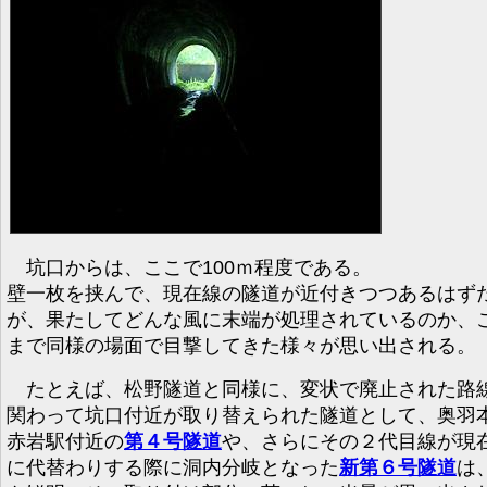
坑口からは、ここで100ｍ程度である。
壁一枚を挟んで、現在線の隧道が近付きつつあるはず
が、果たしてどんな風に末端が処理されているのか、
まで同様の場面で目撃してきた様々が思い出される。
たとえば、松野隧道と同様に、変状で廃止された路
関わって坑口付近が取り替えられた隧道として、奥羽
赤岩駅付近の
第４号隧道
や、さらにその２代目線が現
に代替わりする際に洞内分岐となった
新第６号隧道
は