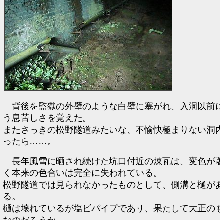
背後を監獄の外壁のような白壁に塞がれ、入洞以前
う息苦しさを覚えた。
またさっきの松野隧道みたいな、不愉快極まりない洞
ったら……。
長年風雪に晒され続けた坑口付近の煉瓦は、変色が
く本来の色合いは完全に失われている。
松野隧道では見られなかったものとして、側溝と樋が
る。
樋は壊れているが塩ビパイプであり、果たして大正の
なのだろうか。