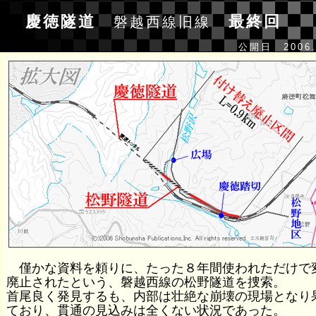
慶徳隧道
最終回
磐越西線旧線
公開日 2006.
僅かな資料を頼りに、たった８年間使われただけで
廃止されたという、磐越西線の松野隧道を捜索。
首尾良く発見するも、内部は壮絶な崩壊の現場となり
ており、貫通の見込みは全くない状況であった。