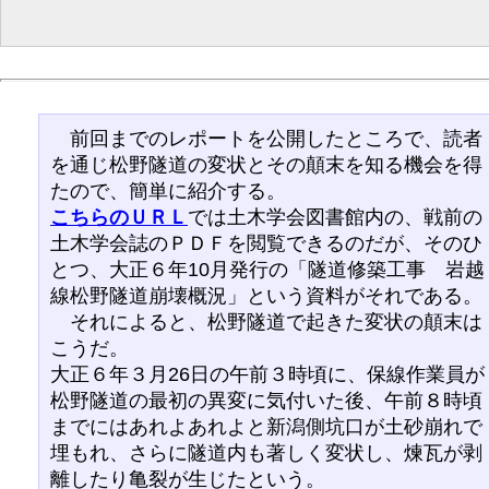
前回までのレポートを公開したところで、読者
を通じ松野隧道の変状とその顛末を知る機会を得
たので、簡単に紹介する。
こちらのＵＲＬ
では土木学会図書館内の、戦前の
土木学会誌のＰＤＦを閲覧できるのだが、そのひ
とつ、大正６年10月発行の「隧道修築工事 岩越
線松野隧道崩壊概況」という資料がそれである。
それによると、松野隧道で起きた変状の顛末は
こうだ。
大正６年３月26日の午前３時頃に、保線作業員が
松野隧道の最初の異変に気付いた後、午前８時頃
までにはあれよあれよと新潟側坑口が土砂崩れで
埋もれ、さらに隧道内も著しく変状し、煉瓦が剥
離したり亀裂が生じたという。