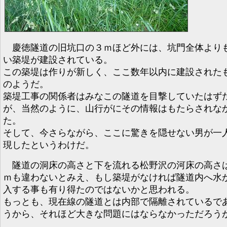
慶徳隧道の旧坑口の３ｍほど外には、坑門全体より
い築堤が建設されている。
この築堤は作りが新しく、ここ数年以内に建設された
のようだ。
築堤工事の関係者はみなこの隧道を目撃していたはず
が、当然のように、山行がにその情報はもたらされな
た。
そして、今さらながら、ここに驚きを隠せない男が一
現したというわけだ。
隧道の洞床の高さと下を流れる松野沢の河床の高さ
ｍも違わないとみえ、もし築堤がなければ隧道内へ水
入する事も有り得たのではないかと思われる。
もっとも、現在線の隧道とは内部で隔離されているで
うから、それほど大きな問題にはならなかっただろう