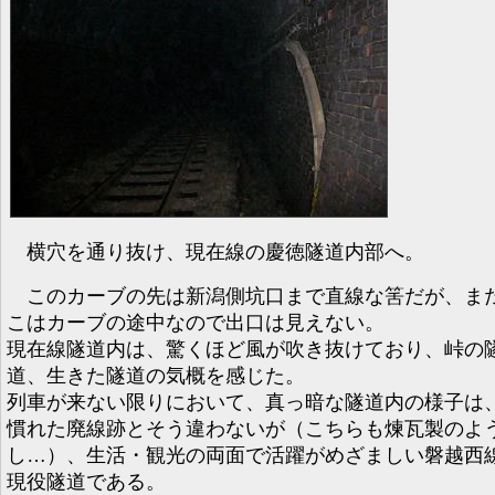
横穴を通り抜け、現在線の慶徳隧道内部へ。
このカーブの先は新潟側坑口まで直線な筈だが、ま
こはカーブの途中なので出口は見えない。
現在線隧道内は、驚くほど風が吹き抜けており、峠の
道、生きた隧道の気概を感じた。
列車が来ない限りにおいて、真っ暗な隧道内の様子は
慣れた廃線跡とそう違わないが（こちらも煉瓦製のよ
し…）、生活・観光の両面で活躍がめざましい磐越西
現役隧道である。