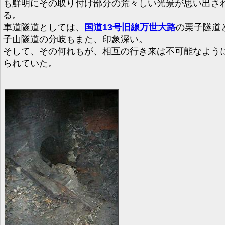
も鮮明にその取り付け部分の荒々しい光景が思い出さ
る。
車道隧道としては、
国道13号旧線万世大路
の栗子隧道
子山隧道の分岐もまた、印象深い。
そして、その何れもが、相互の行き来は不可能なよう
られていた。