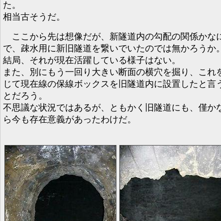
た。
相当古そうだ。
ここから先は想像だが、新隧道内の勾配の関係かな
で、疎水用に新旧隧道を繋いでいたのでは無かろうか
結局、それが現在活躍している様子はない。
また、別にもう一回り大きい断面の横穴を掘り、これ
じて現在線の保線ボックスを旧隧道内に設置したと言
とだろう。
不思議な状況ではあるが、ともかく旧隧道にも、僅か
ら今も存在意義があったわけだ。