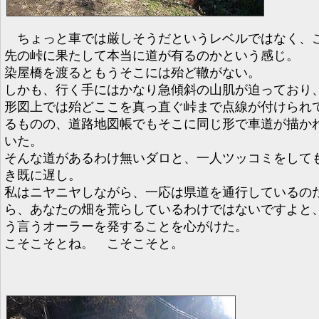
ちょっと車では厳しそうだというレベルではなく、
先の峠に果たして本当に道が有るのかという感じ。
染屋橋を渡るともうそこには殆ど轍がない。
しかも、行く手にはかなり急傾斜の山肌が迫っており
形図上では殆どここを真っ直ぐ峠まで点線が付けられ
るものの、道路地図帳でもそこに同じ形で車道が描か
いた。
そんな道があるわけ無いダロと、一人ツッコミをして
き既に遅し。
私はニヤニヤしながら、一応は県道を通行しているの
ら、あなたの畑を荒らしているわけではないですよと
う言うオーラーを発することを心がけた。
こそこそとね。 こそこそと。