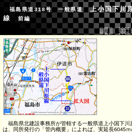
上小国下川
福島県道318号 一般県道
線
前編
公開日 2006.
探索日 2006.
福島県北建設事務所が管轄する一般県道上小国下川
は、同所発行の「管内概要」によれば、実延長6045ｍ