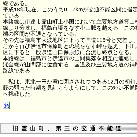
線である。
平成18年現在、このうち0．7kmが交通不能区間に指
ている。
本路線は伊達市霊山町上小国において主要地方道霊山
線より分岐し、福島市境をなす小山脈を越える。この
端の区間が不通となっている。
その先は福島市大波地区に下って国道115号と交差し
こから再び伊達市保原町との境をなす峠を越え、下川
区に下ると一般県道山口保原線に合流し終点となる。
本路線は、福島市と伊達市の山間集落を相互に連絡し
ぼ全線が山間部に位置する、国道及び主要地方道の補
路線である。
私は、東北一円が雪に閉ざされつつある12月の初旬
藪の弱った時期を見計らうようにして、この短い不通
へ挑戦した。
旧霊山町、第三の交通不能道