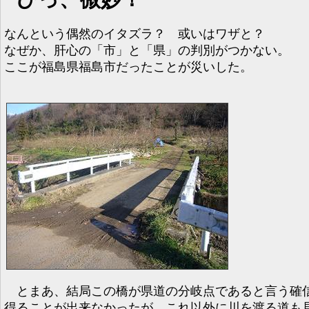
なんという偶然のイタズラ？ 或いはワザと？
なぜか、肝心の「市」と「県」の判別がつかない。
ここが福島県福島市だったことが災いした。
とまあ、結局この橋が県道の分岐点であると言う確
得ることが出来なかったが、これ以外に川を渡る道も