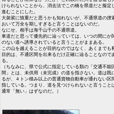
けられないことから、消去法でこの橋を県道だと擬定
進むことにした。
大袈裟に慎重だと思うかも知れないが、不通県道の捜
おいて万全を期しすぎると言うことはないのだ。
なにせ、相手は海千山千の不通県道。
車道だと思って優先的に辿っていては、いつの間にか
のない道へ誘導されていると言うことがままある。
この山を越えることが目的なのではなく、あくまでも
目的は、不通区間を出来るだけ正確に辿ることなので
る。
（ちなみに、県で公式に指定している類の「交通不能
間」とは、未供用（未完成）の道を指さない。道は既
るが、４トン積み以上の普通貨物自動車が通れない区
指している。つまり、道を見つけられないと言うこと
通常「無い」はずなのだ。）