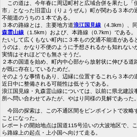
この道は、今年春に周辺町村と広域合併を果たし「
市」となった旧霊山（りょうぜん）町が関わる３本の
不能道のうちの１本である。
３本の路線とは、主要地方道
浪江国見線
（4.3km）、
森霊山線
（1.5km）および、本路線（0.7km）である。
たいして広くもない町内に３本もの交通不能道がある
うのは、かなり不便のように予想されるかも知れない
実情はそれほどでも無さそうだ。
２本の国道を始め、町内中心部から放射状に伸びる道
が既に存在しているためだ。
そのような事情もあり、辺縁に位置するこれら３本の
近日中に整備される可能性は低そうである。
浪江国見線・丸森霊山線については、以前に県北建設
所へ問い合わせてみたが、やはり同様の見解であった
今回の探索は、この不通区間をピンポイントで攻略
ことになった。
レポートの開始地点は国道115号沿いの大波地区で、
ら路線上の起点・上小国へ向けて走る。